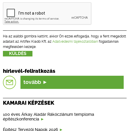
Ha az alábbi gombra kattint, akkor Ön ezzel elfogadja, hogy a fent megadott
adatait az Artifex Kiadó Kft. az
Adatvédelmi tájékoztatóban
foglaltaknak
megfelelően kezelje.
hírlevél-feliratkozás
tovább
KAMARAI KÉPZÉSEK
100 éves Árkay Aladár Rákócziánum temploma
építészkonferencia
Építész Tervezői Napok 2026