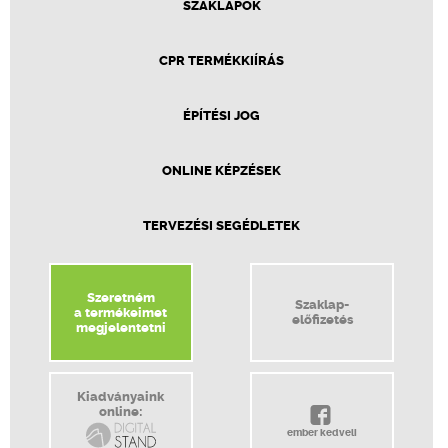
SZAKLAPOK
CPR TERMÉKKIÍRÁS
ÉPÍTÉSI JOG
ONLINE KÉPZÉSEK
TERVEZÉSI SEGÉDLETEK
Szeretném
Szaklap-
a termékeimet
előfizetés
megjelentetni
Kiadványaink
online:
ember kedveli