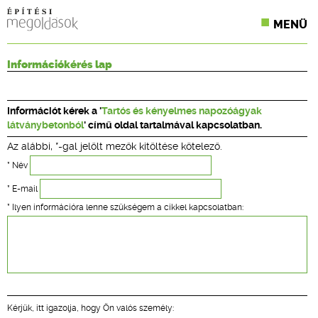
MENÜ
KONFERENCIÁK
Információkérés lap
SZAKLAPOK
Információt kérek a '
Tartós és kényelmes napozóágyak
CPR TERMÉKKIÍRÁS
látványbetonból
' című oldal tartalmával kapcsolatban.
Az alábbi, *-gal jelölt mezők kitöltése kötelező.
ÉPÍTÉSI JOG
* Név
ONLINE KÉPZÉSEK
* E-mail
* Ilyen információra lenne szükségem a cikkel kapcsolatban:
TERVEZÉSI SEGÉDLETEK
Kérjük, itt igazolja, hogy Ön valós személy: