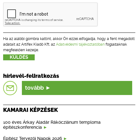
Ha az alábbi gombra kattint, akkor Ön ezzel elfogadja, hogy a fent megadott
adatait az Artifex Kiadó Kft. az
Adatvédelmi tájékoztatóban
foglaltaknak
megfelelően kezelje.
hírlevél-feliratkozás
tovább
KAMARAI KÉPZÉSEK
100 éves Árkay Aladár Rákócziánum temploma
építészkonferencia
Építész Tervezői Napok 2026