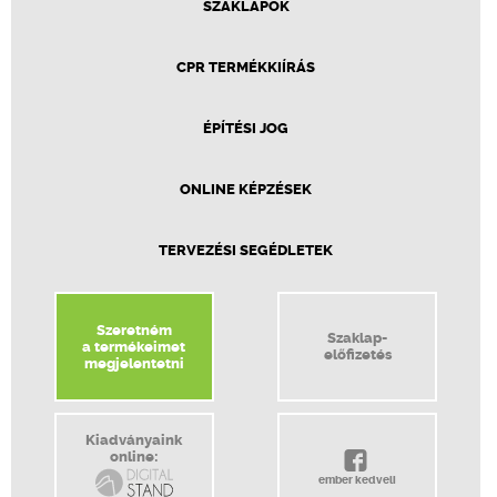
SZAKLAPOK
CPR TERMÉKKIÍRÁS
ÉPÍTÉSI JOG
ONLINE KÉPZÉSEK
TERVEZÉSI SEGÉDLETEK
Szeretném
Szaklap-
a termékeimet
előfizetés
megjelentetni
Kiadványaink
online:
ember kedveli