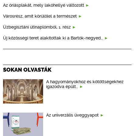
Az óriásplakát, mely lakóhellyé változott
Városrész, amit körülölel a természet
Üzbegisztáni útinaplómból, 1. rész
Új közösségi teret alakítottak ki a Bartók-negyed…
SOKAN OLVASTÁK
A hagyományokhoz és kötöttségekhez
igazodva épült…
Az univerzális üveggyapot