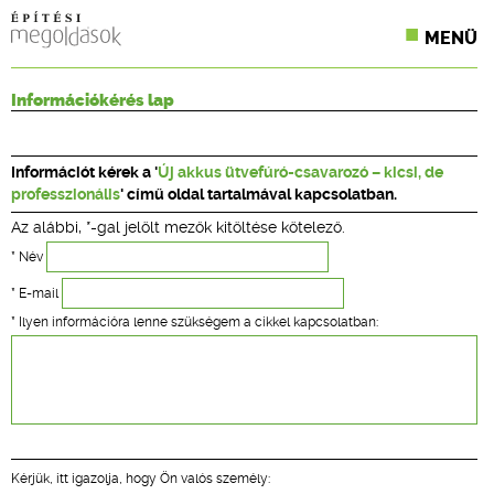
MENÜ
KONFERENCIÁK
Információkérés lap
SZAKLAPOK
Információt kérek a '
Új akkus ütvefúró-csavarozó – kicsi, de
CPR TERMÉKKIÍRÁS
professzionális
' című oldal tartalmával kapcsolatban.
Az alábbi, *-gal jelölt mezők kitöltése kötelező.
ÉPÍTÉSI JOG
* Név
ONLINE KÉPZÉSEK
* E-mail
* Ilyen információra lenne szükségem a cikkel kapcsolatban:
TERVEZÉSI SEGÉDLETEK
Kérjük, itt igazolja, hogy Ön valós személy: