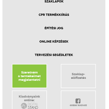
SZAKLAPOK
CPR TERMÉKKIÍRÁS
ÉPÍTÉSI JOG
ONLINE KÉPZÉSEK
TERVEZÉSI SEGÉDLETEK
Szeretném
Szaklap-
a termékeimet
előfizetés
megjelentetni
Kiadványaink
online:
ember kedveli