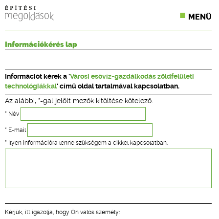
MENÜ
KONFERENCIÁK
Információkérés lap
SZAKLAPOK
Információt kérek a '
Városi esővíz-gazdálkodás zöldfelületi
CPR TERMÉKKIÍRÁS
technológiákkal
' című oldal tartalmával kapcsolatban.
Az alábbi, *-gal jelölt mezők kitöltése kötelező.
ÉPÍTÉSI JOG
* Név
ONLINE KÉPZÉSEK
* E-mail
* Ilyen információra lenne szükségem a cikkel kapcsolatban:
TERVEZÉSI SEGÉDLETEK
Kérjük, itt igazolja, hogy Ön valós személy: