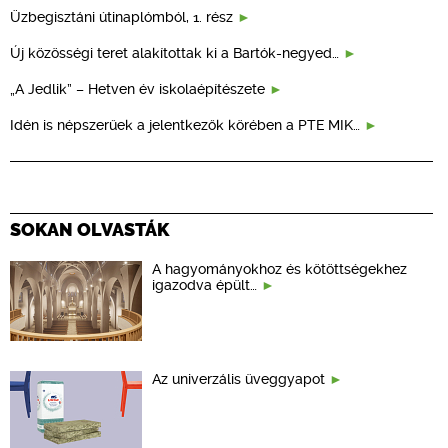
Üzbegisztáni útinaplómból, 1. rész
Új közösségi teret alakítottak ki a Bartók-negyed…
„A Jedlik” – Hetven év iskolaépítészete
Idén is népszerűek a jelentkezők körében a PTE MIK…
SOKAN OLVASTÁK
A hagyományokhoz és kötöttségekhez
igazodva épült…
Az univerzális üveggyapot