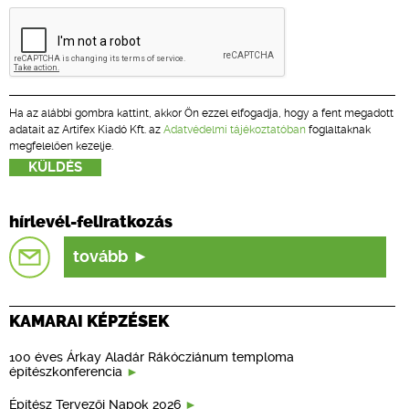
Ha az alábbi gombra kattint, akkor Ön ezzel elfogadja, hogy a fent megadott
adatait az Artifex Kiadó Kft. az
Adatvédelmi tájékoztatóban
foglaltaknak
megfelelően kezelje.
hírlevél-feliratkozás
tovább
KAMARAI KÉPZÉSEK
100 éves Árkay Aladár Rákócziánum temploma
építészkonferencia
Építész Tervezői Napok 2026