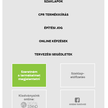
SZAKLAPOK
CPR TERMÉKKIÍRÁS
ÉPÍTÉSI JOG
ONLINE KÉPZÉSEK
TERVEZÉSI SEGÉDLETEK
Szeretném
Szaklap-
a termékeimet
előfizetés
megjelentetni
Kiadványaink
online:
ember kedveli