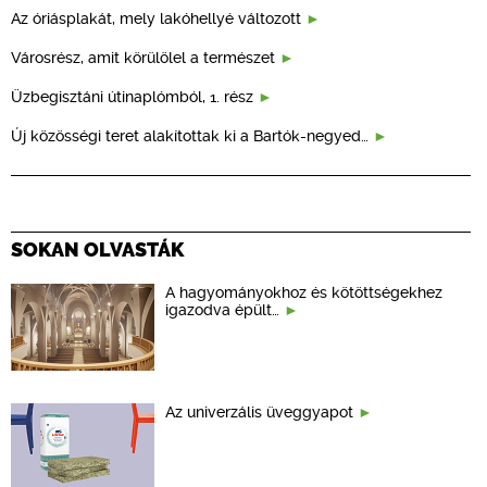
Az óriásplakát, mely lakóhellyé változott
Városrész, amit körülölel a természet
Üzbegisztáni útinaplómból, 1. rész
Új közösségi teret alakítottak ki a Bartók-negyed…
SOKAN OLVASTÁK
A hagyományokhoz és kötöttségekhez
igazodva épült…
Az univerzális üveggyapot