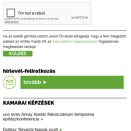
Ha az alábbi gombra kattint, akkor Ön ezzel elfogadja, hogy a fent megadott
adatait az Artifex Kiadó Kft. az
Adatvédelmi tájékoztatóban
foglaltaknak
megfelelően kezelje.
hírlevél-feliratkozás
tovább
KAMARAI KÉPZÉSEK
100 éves Árkay Aladár Rákócziánum temploma
építészkonferencia
Építész Tervezői Napok 2026