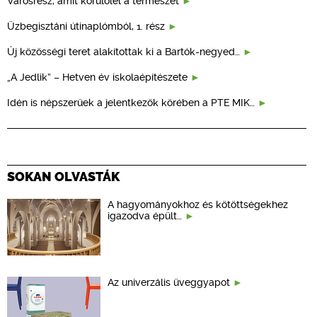
Városrész, amit körülölel a természet
Üzbegisztáni útinaplómból, 1. rész
Új közösségi teret alakítottak ki a Bartók-negyed…
„A Jedlik” – Hetven év iskolaépítészete
Idén is népszerűek a jelentkezők körében a PTE MIK…
SOKAN OLVASTÁK
A hagyományokhoz és kötöttségekhez
igazodva épült…
Az univerzális üveggyapot