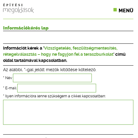
MENÜ
KONFERENCIÁK
Információkérés lap
SZAKLAPOK
Információt kérek a '
Vízszigetelés, feszültségmentesítés,
CPR TERMÉKKIÍRÁS
rétegelválasztás – hogy ne fagyjon fel a teraszburkolat
' című
oldal tartalmával kapcsolatban.
ÉPÍTÉSI JOG
Az alábbi, *-gal jelölt mezők kitöltése kötelező.
ONLINE KÉPZÉSEK
* Név
* E-mail
TERVEZÉSI SEGÉDLETEK
* Ilyen információra lenne szükségem a cikkel kapcsolatban: