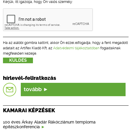
Kérjük, itt igazolja, hogy Ön valós személy:
Ha az alábbi gombra kattint, akkor Ön ezzel elfogadja, hogy a fent megadott
adatait az Artifex Kiadó Kft. az
Adatvédelmi tájékoztatóban
foglaltaknak
megfelelően kezelje.
hírlevél-feliratkozás
tovább
KAMARAI KÉPZÉSEK
100 éves Árkay Aladár Rákócziánum temploma
építészkonferencia