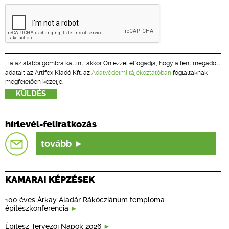
Ha az alábbi gombra kattint, akkor Ön ezzel elfogadja, hogy a fent megadott
adatait az Artifex Kiadó Kft. az
Adatvédelmi tájékoztatóban
foglaltaknak
megfelelően kezelje.
hírlevél-feliratkozás
tovább
KAMARAI KÉPZÉSEK
100 éves Árkay Aladár Rákócziánum temploma
építészkonferencia
Építész Tervezői Napok 2026