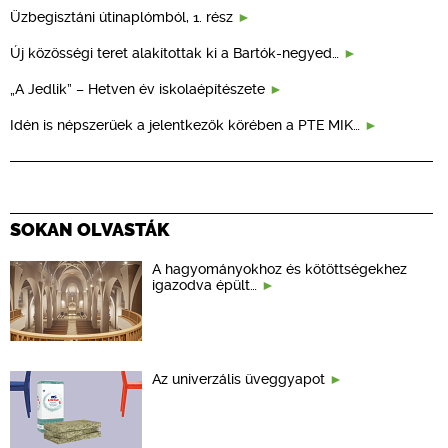
Üzbegisztáni útinaplómból, 1. rész
Új közösségi teret alakítottak ki a Bartók-negyed…
„A Jedlik” – Hetven év iskolaépítészete
Idén is népszerűek a jelentkezők körében a PTE MIK…
SOKAN OLVASTÁK
A hagyományokhoz és kötöttségekhez
igazodva épült…
Az univerzális üveggyapot