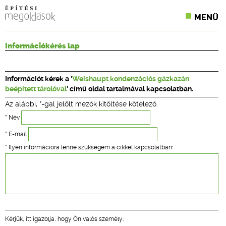
MENÜ
KONFERENCIÁK
Információkérés lap
SZAKLAPOK
Információt kérek a '
Weishaupt kondenzációs gázkazán
CPR TERMÉKKIÍRÁS
beépített tárolóval
' című oldal tartalmával kapcsolatban.
Az alábbi, *-gal jelölt mezők kitöltése kötelező.
ÉPÍTÉSI JOG
* Név
ONLINE KÉPZÉSEK
* E-mail
* Ilyen információra lenne szükségem a cikkel kapcsolatban:
TERVEZÉSI SEGÉDLETEK
Kérjük, itt igazolja, hogy Ön valós személy: