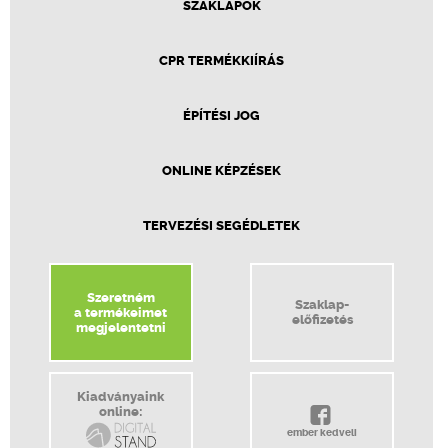
SZAKLAPOK
CPR TERMÉKKIÍRÁS
ÉPÍTÉSI JOG
ONLINE KÉPZÉSEK
TERVEZÉSI SEGÉDLETEK
Szeretném
Szaklap-
a termékeimet
előfizetés
megjelentetni
Kiadványaink
online:
ember kedveli