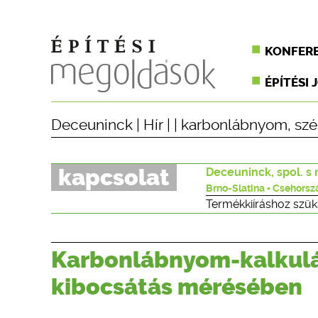
KONFER
ÉPÍTÉSI 
Deceuninck
|
Hír
| |
karbonlábnyom
,
szé
kapcsolat
Deceuninck, spol. s r
Brno-Slatina ▪ Csehorsz
Termékkiíráshoz szük
Karbonlábnyom-kalkulát
kibocsátás mérésében