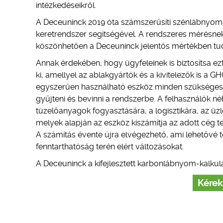
intézkedéseikről.
A Deceuninck 2019 óta számszerűsíti szénlábnyom
keretrendszer segítségével. A rendszeres mérésnek
köszönhetően a Deceuninck jelentős mértékben tud
Annak érdekében, hogy ügyfeleinek is biztosítsa ez
ki, amellyel az ablakgyártók és a kivitelezők is a 
egyszerűen használható eszköz minden szükséges i
gyűjteni és bevinni a rendszerbe. A felhasználók n
tüzelőanyagok fogyasztására, a logisztikára, az üz
melyek alapján az eszköz kiszámítja az adott cég te
A számítás évente újra elvégezhető, ami lehetővé 
fenntarthatóság terén elért változásokat.
A Deceuninck a kifejlesztett karbonlábnyom-kalkul
Kérek