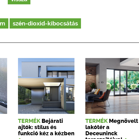
om
szén-dioxid-kibocsátás
TERMÉK
Bejárati
TERMÉK
Megnövelt
ajtók: stílus és
lakótér a
funkció kéz a kézben
Deceuninck