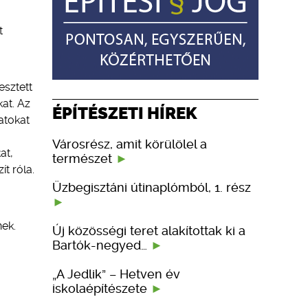
t
esztett
kat. Az
ÉPÍTÉSZETI HÍREK
atokat
Városrész, amit körülölel a
at,
természet
t róla.
Üzbegisztáni útinaplómból, 1. rész
nek.
Új közösségi teret alakítottak ki a
Bartók-negyed…
„A Jedlik” – Hetven év
iskolaépítészete