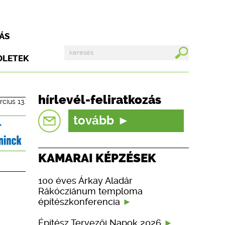
ÁS
DLETEK
hírlevél-feliratkozás
cius 13.
tovább
KAMARAI KÉPZÉSEK
100 éves Árkay Aladár
Rákócziánum temploma
építészkonferencia
Építész Tervezői Napok 2026