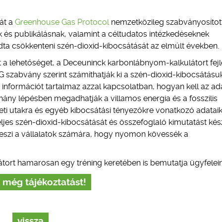
át a
Greenhouse Gas Protocol
nemzetközileg szabványosítot
 és publikálásnak, valamint a céltudatos intézkedéseknek
ta csökkenteni szén-dioxid-kibocsátását az elmúlt években.
t a lehetőséget, a Deceuninck karbonlábnyom-kalkulátort fejl
GHG szabvány szerint számíthatják ki a szén-dioxid-kibocsátásu
nformációt tartalmaz azzal kapcsolatban, hogyan kell az ad
éhány lépésben megadhatják a villamos energia és a fosszilis
leti utakra és egyéb kibocsátási tényezőkre vonatkozó adataik
ljes szén-dioxid-kibocsátását és összefoglaló kimutatást készí
teszi a vállalatok számára, hogy nyomon kövessék a
átort hamarosan egy tréning keretében is bemutatja ügyfelei
 még tájékoztatást!
vissza