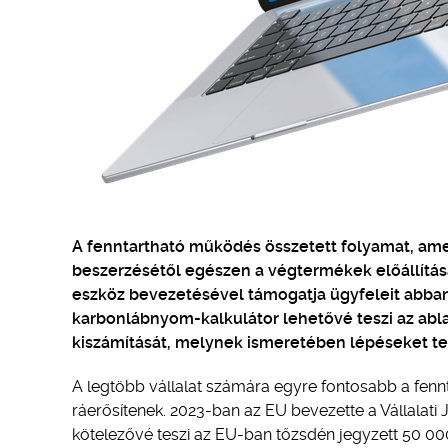
A fenntartható működés összetett folyamat, amel
beszerzésétől egészen a végtermékek előállításái
eszköz bevezetésével támogatja ügyfeleit abban
karbonlábnyom-kalkulátor lehetővé teszi az abla
kiszámítását, melynek ismeretében lépéseket te
A legtöbb vállalat számára egyre fontosabb a fennt
ráerősítenek. 2023-ban az EU bevezette a Vállalati 
kötelezővé teszi az EU-ban tőzsdén jegyzett 50 00