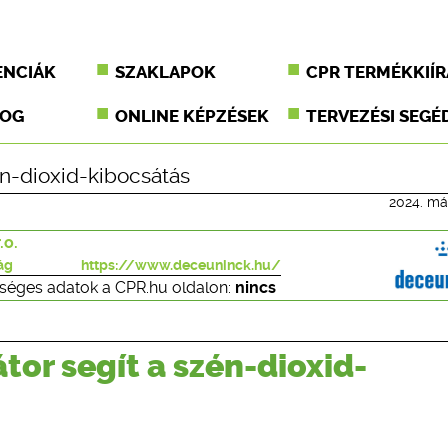
ENCIÁK
SZAKLAPOK
CPR TERMÉKKIÍR
JOG
ONLINE KÉPZÉSEK
TERVEZÉSI SEGÉ
n-dioxid-kibocsátás
2024. már
.o.
ág
https://www.deceuninck.hu/
séges adatok a CPR.hu oldalon:
nincs
or segít a szén-dioxid-