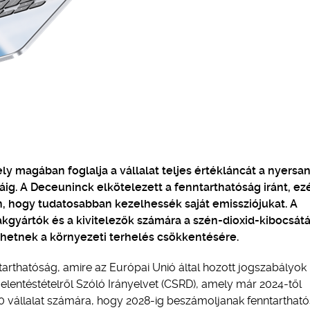
y magában foglalja a vállalat teljes értékláncát a nyers
g. A Deceuninck elkötelezett a fenntarthatóság iránt, ezé
, hogy tudatosabban kezelhessék saját emissziójukat. A
kgyártók és a kivitelezők számára a szén-dioxid-kibocsát
hetnek a környezeti terhelés csökkentésére.
arthatóság, amire az Európai Unió által hozott jogszabályok 
Jelentéstételről Szóló Irányelvet (CSRD), amely már 2024-től
0 vállalat számára, hogy 2028-ig beszámoljanak fenntartható