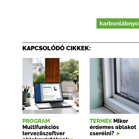
karbonlábny
KAPCSOLÓDÓ CIKKEK:
PROGRAM
TERMÉK
Mikor
Multifunkciós
érdemes ablakot
tervezőszoftver
cserélni?