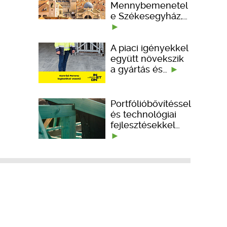
Mennybemenetel
e Székesegyház,…
A piaci igényekkel
együtt növekszik
a gyártás és…
Portfólióbővítéssel
és technológiai
fejlesztésekkel…
KÉPZÉSEK
TERVEZÉSI SEGÉDLETEK
ember kedveli