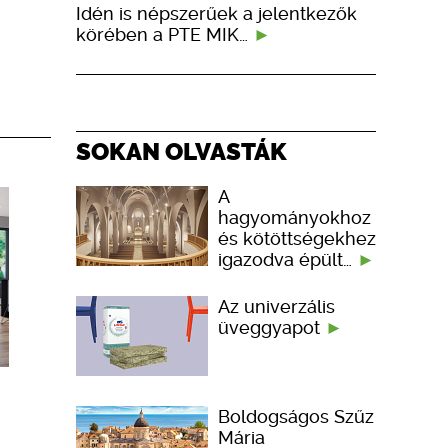
Idén is népszerűek a jelentkezők
körében a PTE MIK…
SOKAN OLVASTÁK
A
hagyományokhoz
és kötöttségekhez
igazodva épült…
Az univerzális
üveggyapot
Boldogságos Szűz
Mária