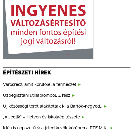
ÉPÍTÉSZETI HÍREK
Városrész, amit körülölel a természet
Üzbegisztáni útinaplómból, 1. rész
Új közösségi teret alakítottak ki a Bartók-negyed…
„A Jedlik” – Hetven év iskolaépítészete
Idén is népszerűek a jelentkezők körében a PTE MIK…