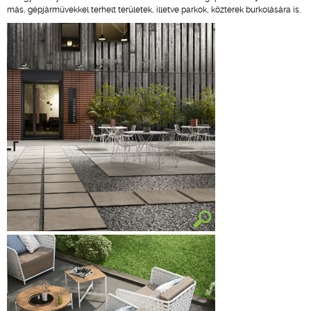
más, gépjárművekkel terhelt területek, illetve parkok, közterek burkolására is.