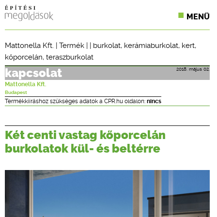
MENÜ
KONFERENCIÁK
Mattonella Kft.
|
Termék
| |
burkolat
,
kerámiaburkolat
,
kert
,
kőporcelán
,
teraszburkolat
SZAKLAPOK
2018. május 02.
kapcsolat
CPR TERMÉKKIÍRÁS
Mattonella Kft.
Budapest
ÉPÍTÉSI JOG
Termékkiíráshoz szükséges adatok a CPR.hu oldalon:
nincs
ONLINE KÉPZÉSEK
Két centi vastag kőporcelán
TERVEZÉSI SEGÉDLETEK
burkolatok kül- és beltérre