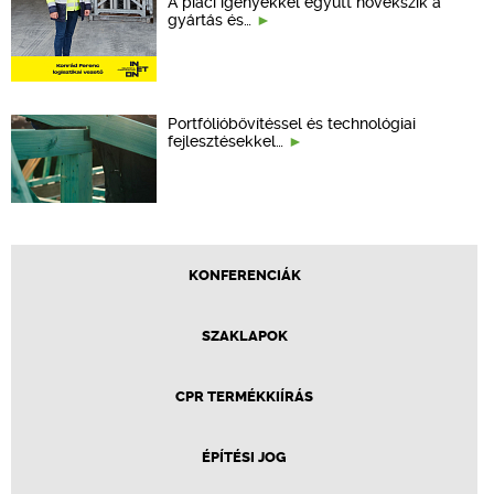
A piaci igényekkel együtt növekszik a
gyártás és…
Portfólióbővítéssel és technológiai
fejlesztésekkel…
KONFERENCIÁK
SZAKLAPOK
CPR TERMÉKKIÍRÁS
ÉPÍTÉSI JOG