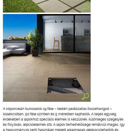
A kőporcelán burkolatok 19 féle – beltéri padlózattal összehangolt –
kollekcióban, 50 féle színben és 5 méretben kaphatók. A teljes egység
érdekében a lapokhoz speciális elemek is készülnek: különleges szegélyek
és folyókák, lépcsőelemek stb. A lapok terhelhetősége rendkívül magas, így
a hagyományos kerti használat mellett alkalmasak gépkocsilehajtók és