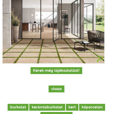
Kérek még tájékoztatást!
vissza
burkolat
kerámiaburkolat
kert
kőporcelán