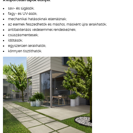
A kőporcelán lapok előnyei:
sav- és lúgállók;
fagy- és UV-állók;
mechanikai hatásoknak ellenállnak;
az elemek felszedhetők és máshol, másként újra lerakhatók;
antibakteriális védelemmel rendelkeznek;
csúszásmentesek;
időtállók;
egyszerűen lerakhatók;
könnyen tisztíthatók.