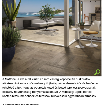
A Mattonella Kft. által kínált 20 mm vastag kőporcelán burkolatok
alkalmazásával – az összehangolt járólapválasztéknak köszönhetően –
lehetővé válik, hogy az épületek külső és belső terei összeolvadjanak,
exkluzív folytonosság benyomását keltve. A minőségi lapok kertek,
közterületek, medencék és teraszok burkolására egyaránt alkalmasak.