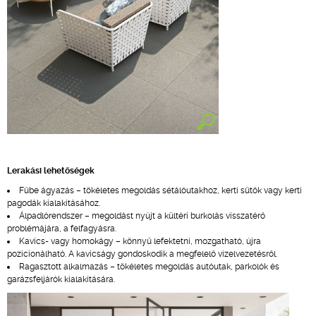
Lerakási lehetőségek
Fűbe ágyazás – tökéletes megoldás sétálóutakhoz, kerti sütők vagy kerti
pagodák kialakításához.
Álpadlórendszer – megoldást nyújt a kültéri burkolás visszatérő
problémájára, a felfagyásra.
Kavics- vagy homokágy – könnyű lefektetni, mozgatható, újra
pozícionálható. A kavicságy gondoskodik a megfelelő vízelvezetésről.
Ragasztott alkalmazás – tökéletes megoldás autóutak, parkolók és
garázsfeljárók kialakítására.