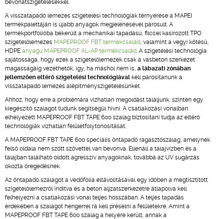
bevonatszigetelésekkel.
A visszatapadó lemezes szigetelési technológiák térnyerése a MAPEI
termékpalettáján is újabb anyagok megjelenésével párosult. A
termékportfólióba bekerült a mechanikai tapadású, filccel kasírozott TPO
szigetelőlemezes
MAPEPROOF FBT termékcsalád
, valamint a vegyi kötésű,
HDPE
anyagú MAPEPROOF AL-AP termékcsalád
. A szigetelési technológia
sajátossága, hogy ezek a szigetelőlemezek csak a vasbeton szerkezet
magasságáig vezethetők, így, ha máshol nem is,
a lábazati zónában
jellemzően eltérő szigetelési technológiával
kell párosítanunk a
visszatapadó lemezes alépítményszigetelésünket.
Ahhoz, hogy erre a problémára vízhatlan megoldást találjunk, szintén egy
kiegészítő szalagot tudunk segítségül hívni. A csatlakozási vonalban
elhelyezett MAPEPROOF FBT TAPE 600 szalag biztosítani tudja az eltérő
technológiák vízhatlan felületfolytonosítását.
A MAPEPROOF FBT TAPE 600 speciális öntapadó ragasztószalag, amelynek
felső oldala nem szőtt szövettel van bevonva. Ellenáll a talajvízben és a
talajban található oldott agresszív anyagoknak, továbbá az UV sugárzás
okozta öregedésnek.
Az öntapadó szalagot a védőfólia eltávolításával egy időben a megtisztított
szigetelőlemezről indítva és a beton aljzatszerkezetre átlapolva kell
felhelyezni a csatlakozási vonal teljes hosszában. A teljes tapadás
érdekében a szalagot hengerrel rá kell préselni a felületekre. Amint a
MAPEPROOF FBT TAPE 600 szalag a helyére került, annak a