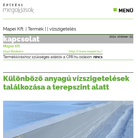
MENÜ
KONFERENCIÁK
Mapei Kft.
|
Termék
| |
vízszigetelés
SZAKLAPOK
2024. október 02.
kapcsolat
Mapei Kft.
CPR TERMÉKKIÍRÁS
2040 Budaörs
http://www.mapei.hu/
Termékkiíráshoz szükséges adatok a CPR.hu oldalon:
nincs
ÉPÍTÉSI JOG
Különböző anyagú vízszigetelések
ONLINE KÉPZÉSEK
találkozása a terepszint alatt
TERVEZÉSI SEGÉDLETEK