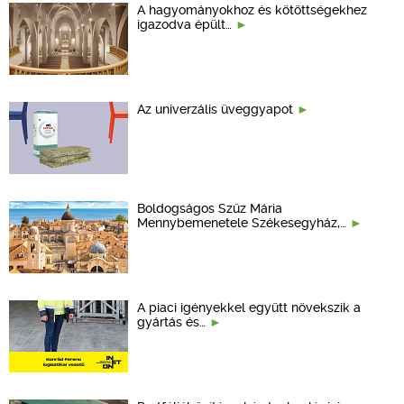
A hagyományokhoz és kötöttségekhez
igazodva épült…
Az univerzális üveggyapot
Boldogságos Szűz Mária
Mennybemenetele Székesegyház,…
A piaci igényekkel együtt növekszik a
gyártás és…