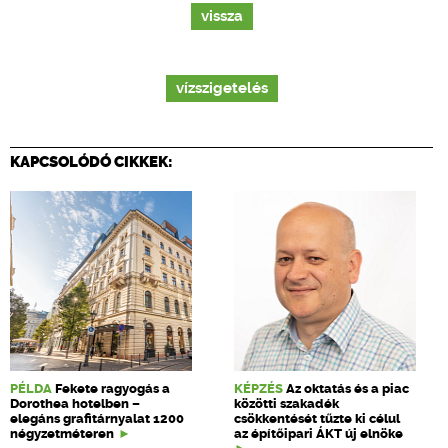
vissza
vízszigetelés
KAPCSOLÓDÓ CIKKEK:
PÉLDA
Fekete ragyogás a
KÉPZÉS
Az oktatás és a piac
Dorothea hotelben –
közötti szakadék
elegáns grafitárnyalat 1200
csökkentését tűzte ki célul
négyzetméteren
az építőipari ÁKT új elnöke