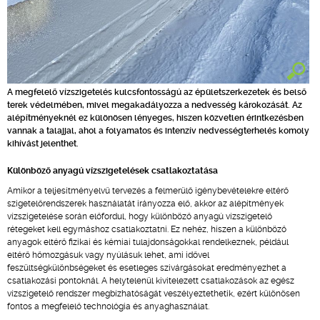
A megfelelő vízszigetelés kulcsfontosságú az épületszerkezetek és belső
terek védelmében, mivel megakadályozza a nedvesség károkozását. Az
alépítményeknél ez különösen lényeges, hiszen közvetlen érintkezésben
vannak a talajjal, ahol a folyamatos és intenzív nedvességterhelés komoly
kihívást jelenthet.
Különböző anyagú vízszigetelések csatlakoztatása
Amikor a teljesítményelvű tervezés a felmerülő igénybevételekre eltérő
szigetelőrendszerek használatát irányozza elő, akkor az alépítmények
vízszigetelése során előfordul, hogy különböző anyagú vízszigetelő
rétegeket kell egymáshoz csatlakoztatni. Ez nehéz, hiszen a különböző
anyagok eltérő fizikai és kémiai tulajdonságokkal rendelkeznek, például
eltérő hőmozgásuk vagy nyúlásuk lehet, ami idővel
feszültségkülönbségeket és esetleges szivárgásokat eredményezhet a
csatlakozási pontoknál. A helytelenül kivitelezett csatlakozások az egész
vízszigetelő rendszer megbízhatóságát veszélyeztethetik, ezért különösen
fontos a megfelelő technológia és anyaghasználat.