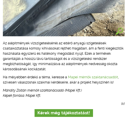
Az alépítmények vízszigetelésénél az eltérő anyagú szigetelések
csatlakoztatása komoly kihívásokat rejthet magában, ám a fenti kiegészítők
használata egyszerű és hatékony megoldást nyújt. Ezek a termékek
garantálják a hosszú távú tartósságot és a vízszigetelési rendszer
megbízhatóságát, így minimalizálva az alépítmények nedvesség okozta
károsodásának kockázatát.
Ha mélyebben érdekli a téma, keresse a
Mapei mérnök szaktanácsadóit
,
szívesen válaszolnak szakmai kérdéseire, akár a projekt helyszínén is!
Mándity Zoltán mérnök szaktanácsadó (Mapei Kft.)
Képek forrása: Mapei Kft.
(x)
Kérek még tájékoztatást!