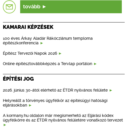
tovább
KAMARAI KÉPZÉSEK
100 éves Árkay Aladár Rákócziánum temploma
építészkonferencia
Építész Tervezői Napok 2026
Online építésztovábbképzés a Tervlap portálon
ÉPÍTÉSI JOG
2026. június 30-ától elérhető az ÉTDR nyilvános felülete
Helyreállt a törvényes ügyfélkör az építésügyi hatósági
eljárásokban
A kormany.hu oldalon már megismerhető az Eljárási kódex
ügyfélkörre és az ÉTDR nyilvános felületére vonatkozó tervezet