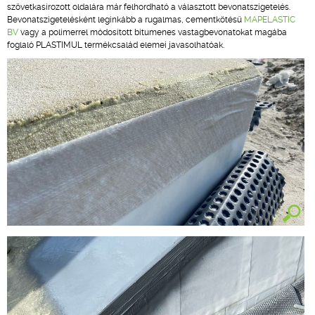
szövetkasírozott oldalára már felhordható a választott bevonatszigetelés.
Bevonatszigetelésként leginkább a rugalmas, cementkötésű
MAPELASTIC
BV
vagy a polimerrel módosított bitumenes vastagbevonatokat magába
foglaló PLASTIMUL termékcsalád elemei javasolhatóak.