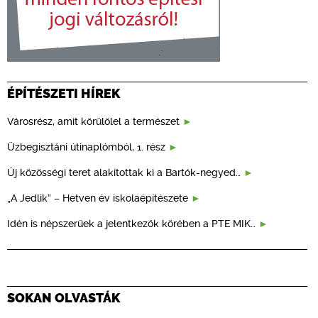
ÉPÍTÉSZETI HÍREK
Városrész, amit körülölel a természet
Üzbegisztáni útinaplómból, 1. rész
Új közösségi teret alakítottak ki a Bartók-negyed…
„A Jedlik” – Hetven év iskolaépítészete
Idén is népszerűek a jelentkezők körében a PTE MIK…
SOKAN OLVASTÁK