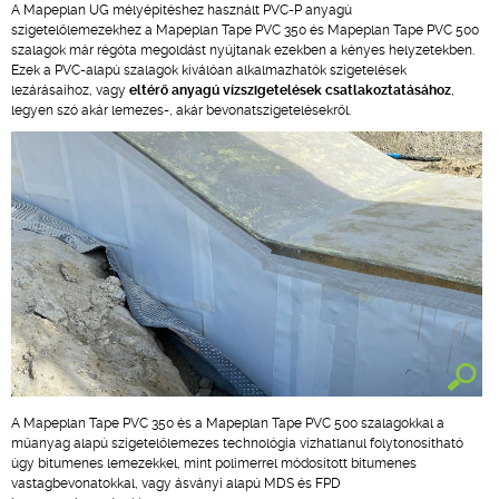
A Mapeplan UG mélyépítéshez használt PVC-P anyagú
szigetelőlemezekhez a Mapeplan Tape PVC 350 és Mapeplan Tape PVC 500
szalagok már régóta megoldást nyújtanak ezekben a kényes helyzetekben.
Ezek a PVC-alapú szalagok kiválóan alkalmazhatók szigetelések
lezárásaihoz, vagy
eltérő anyagú vízszigetelések csatlakoztatásához
,
legyen szó akár lemezes-, akár bevonatszigetelésekről.
A Mapeplan Tape PVC 350 és a Mapeplan Tape PVC 500 szalagokkal a
műanyag alapú szigetelőlemezes technológia vízhatlanul folytonosítható
úgy bitumenes lemezekkel, mint polimerrel módosított bitumenes
vastagbevonatokkal, vagy ásványi alapú MDS és FPD