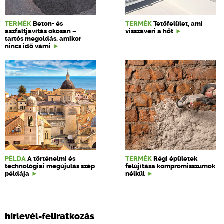
TERMÉK
Beton- és
TERMÉK
Tetőfelület, ami
aszfaltjavítás okosan –
visszaveri a hőt
tartós megoldás, amikor
nincs idő várni
PÉLDA
A történelmi és
TERMÉK
Régi épületek
technológiai megújulás szép
felújítása kompromisszumok
példája
nélkül
hírlevél-feliratkozás