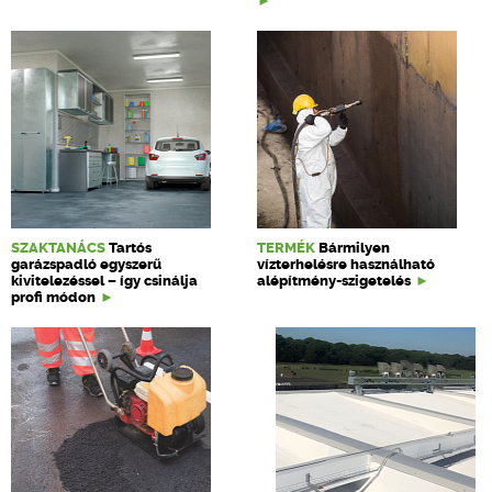
SZAKTANÁCS
Tartós
TERMÉK
Bármilyen
garázspadló egyszerű
vízterhelésre használható
kivitelezéssel – így csinálja
alépítmény-szigetelés
profi módon