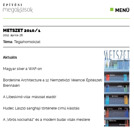
MENÜ
KONFERENCIÁK
METSZET 2010/1
2012. április 26.
SZAKLAPOK
Téma:
Téglahomlokzat
CPR TERMÉKKIÍRÁS
Aktuális
ÉPÍTÉSI JOG
Magyar siker a WAF-on
ONLINE KÉPZÉSEK
Borderline Architecture a 12. Nemzetközi Velencei Építészeti
Biennálén
TERVEZÉSI SEGÉDLETEK
A Libeskind-villa: másolat eladó!
Hudec László sanghaji története című kiállítás
A „Vörös kockaház” és a modern budai villák mestere