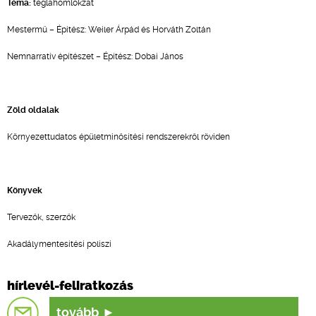
Téma:
téglahomlokzat
Mestermű – Építész: Weiler Árpád és Horváth Zoltán
Nemnarratív építészet – Építész: Dobai János
Zöld oldalak
Környezettudatos épületminősítési rendszerekről röviden
Könyvek
Tervezők, szerzők
Akadálymentesítési poliszi
hírlevél-feliratkozás
tovább