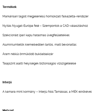
Termékek
Markánsan tagolt megjelenésű homlokzati falkazetta-rendszer
Nyitás Nyugat-Európa felé – Szempontok a CAD-választáshoz
Szekcionált ipari kapu hatalmas üvegfelületekkel
Alumíniumtetők kiemelkedően tartós, matt bevonattal
Áram nélkül önműködő bukóablakzár
Talajszint alatti helyiségek biztonságos vízszigetelése
Interjú
A kamara mint kormány – Interjú Noll Tamással, a MÉK elnökével
Metszet