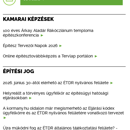
KAMARAI KÉPZÉSEK
100 éves Árkay Aladár Rákócziánum temploma
építészkonferencia
Építész Tervezői Napok 2026
Online építésztovábbképzés a Tervlap portálon
ÉPÍTÉSI JOG
2026. június 30-ától elérhető az ÉTDR nyilvános felülete
Helyreállt a törvényes ügyfélkör az építésügyi hatósági
eljárásokban
A kormany.hu oldalon már megismerhető az Eljárási kódex
ügyfélkörre és az ÉTDR nyilvános felületére vonatkozó tervezet
Újra működni fog az ÉTDR általános tájékoztatási felülete? -