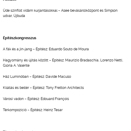
Üde színfolt vidám kurjantásokkal – Allee bevásárlóközpont és Simplon
udvar, Újbuda
Építészkongresszus
A fák és a jin-jang – Építész: Eduardo Souto de Moura
Hagyomány és újítás között – Építész: Maurizio Bradaschia, Lorenzo Netti,
Gloria A. Valente
Ház Luminóban – Építész: Davide Macullo
Kilátás és beltér – Építész: Tony Fretton Architects
Városi vadon – Építész: Édouard François
Térkompozíció – Építész: Heinz Tesar