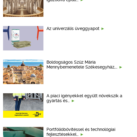
Az univerzális üveggyapot
Boldogságos Szűz Mária
Mennybemenetele Székesegyház,…
A piaci igényekkel együtt növekszik a
gyártás és…
Portfólióbővítéssel és technológiai
fejlesztésekkel…