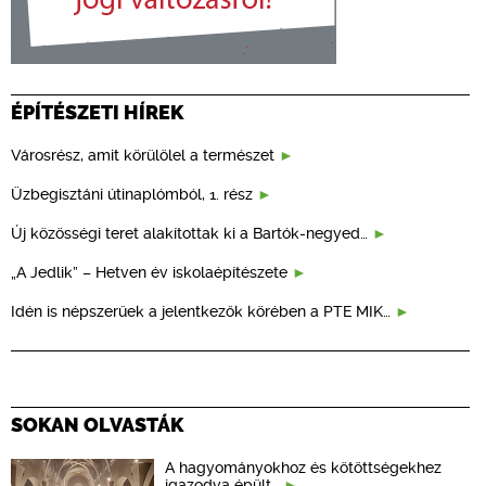
ÉPÍTÉSZETI HÍREK
Városrész, amit körülölel a természet
Üzbegisztáni útinaplómból, 1. rész
Új közösségi teret alakítottak ki a Bartók-negyed…
„A Jedlik” – Hetven év iskolaépítészete
Idén is népszerűek a jelentkezők körében a PTE MIK…
SOKAN OLVASTÁK
A hagyományokhoz és kötöttségekhez
igazodva épült…