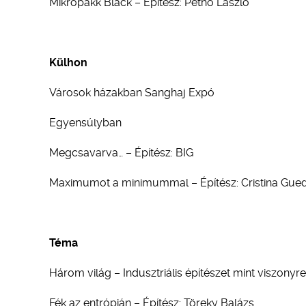
Mikropakk Black – Építész: Pethő László
Külhon
Városok házakban Sanghaj Expó
Egyensúlyban
Megcsavarva… – Építész: BIG
Maximumot a minimummal – Építész: Cristina Guede
Téma
Három világ – Indusztriális építészet mint viszonyr
Fék az entrópián – Építész: Töreky Balázs