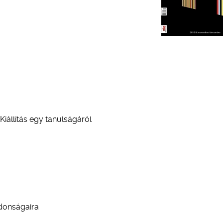
iállítás egy tanulságáról
jdonságaira