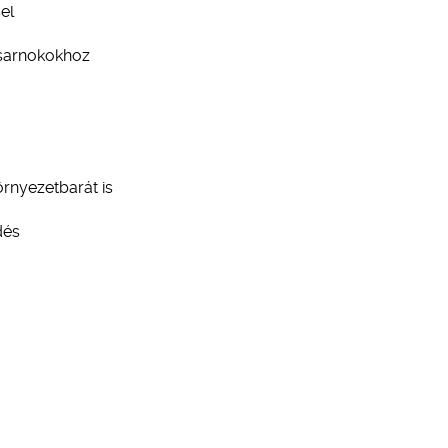
el
csarnokokhoz
rnyezetbarát is
dés