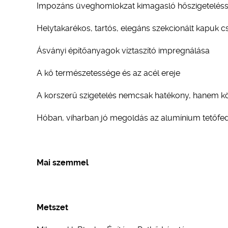
Impozáns üveghomlokzat kimagasló hőszigeteléss
Helytakarékos, tartós, elegáns szekcionált kapuk 
Ásványi építőanyagok víztaszító impregnálása
A kő természetessége és az acél ereje
A korszerű szigetelés nemcsak hatékony, hanem kö
Hóban, viharban jó megoldás az alumínium tetőfe
Mai szemmel
Metszet