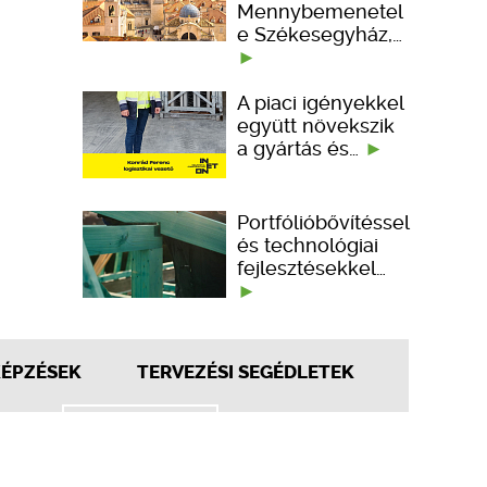
Mennybemenetel
e Székesegyház,…
A piaci igényekkel
együtt növekszik
a gyártás és…
Portfólióbővítéssel
és technológiai
fejlesztésekkel…
KÉPZÉSEK
TERVEZÉSI SEGÉDLETEK
ember kedveli