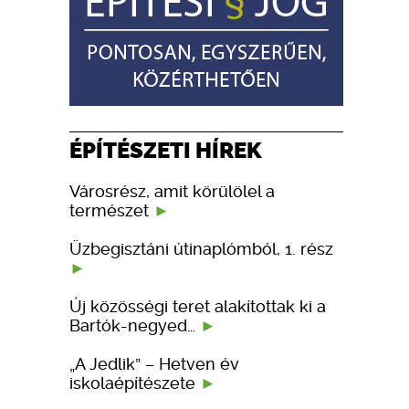
ÉPÍTÉSZETI HÍREK
Városrész, amit körülölel a
természet
Üzbegisztáni útinaplómból, 1. rész
Új közösségi teret alakítottak ki a
Bartók-negyed…
„A Jedlik” – Hetven év
iskolaépítészete