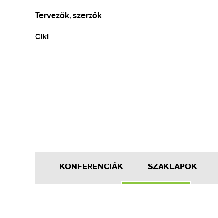
Tervezők, szerzők
Ciki
KONFERENCIÁK
SZAKLAPOK
Szeretném
a termékeimet
megjelentetni