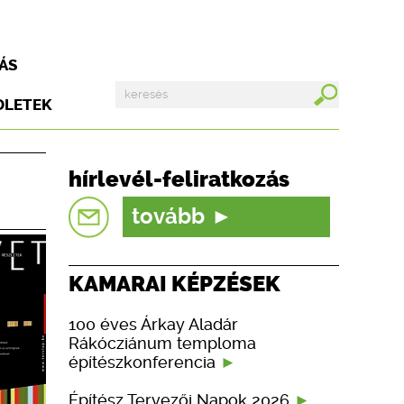
ÁS
DLETEK
hírlevél-feliratkozás
tovább
KAMARAI KÉPZÉSEK
100 éves Árkay Aladár
Rákócziánum temploma
építészkonferencia
Építész Tervezői Napok 2026