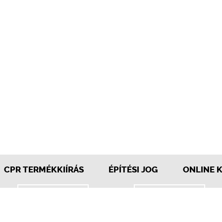
CPR TERMÉKKIÍRÁS
ÉPÍTÉSI JOG
ONLINE 
Kiadványaink
Szaklap-
online:
előfizetés