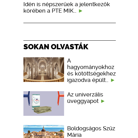
Idén is népszerűek a jelentkezők
körében a PTE MIK…
SOKAN OLVASTÁK
A
hagyományokhoz
és kötöttségekhez
igazodva épült…
Az univerzális
üveggyapot
Boldogságos Szűz
Mária