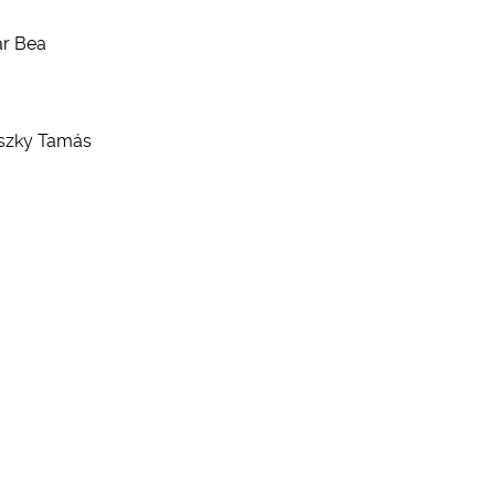
ár Bea
ovszky Tamás