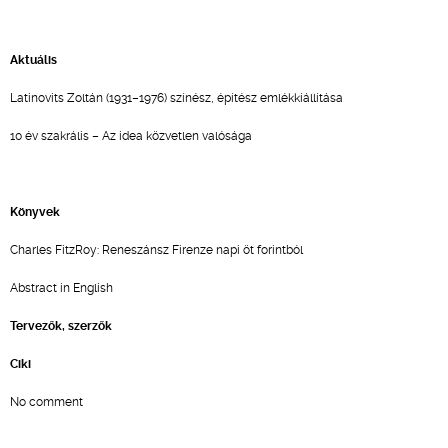
Aktuális
Latinovits Zoltán (1931–1976) színész, építész emlékkiállítása
10 év szakrális – Az idea közvetlen valósága
Könyvek
Charles FitzRoy: Reneszánsz Firenze napi öt forintból
Abstract in English
Tervezők, szerzők
Ciki
No comment