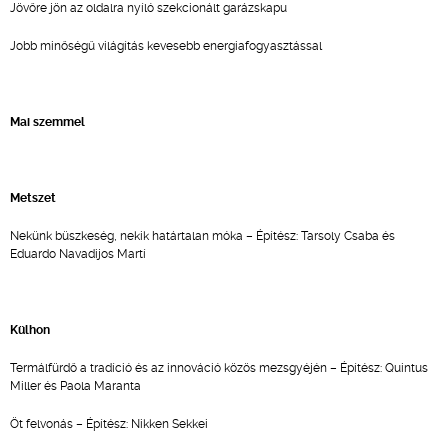
Jövőre jön az oldalra nyíló szekcionált garázskapu
Jobb minőségű világítás kevesebb energiafogyasztással
Mai szemmel
Metszet
Nekünk büszkeség, nekik határtalan móka – Építész: Tarsoly Csaba és
Eduardo Navadijos Martí
Külhon
Termálfürdő a tradíció és az innováció közös mezsgyéjén – Építész: Quintus
Miller és Paola Maranta
Öt felvonás – Építész: Nikken Sekkei