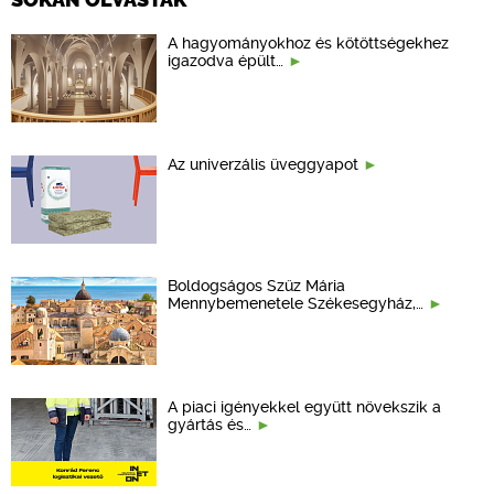
A hagyományokhoz és kötöttségekhez
igazodva épült…
Az univerzális üveggyapot
Boldogságos Szűz Mária
Mennybemenetele Székesegyház,…
A piaci igényekkel együtt növekszik a
gyártás és…