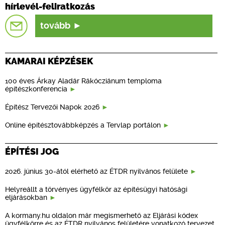
hírlevél-feliratkozás
tovább
KAMARAI KÉPZÉSEK
100 éves Árkay Aladár Rákócziánum temploma
építészkonferencia
Építész Tervezői Napok 2026
Online építésztovábbképzés a Tervlap portálon
ÉPÍTÉSI JOG
2026. június 30-ától elérhető az ÉTDR nyilvános felülete
Helyreállt a törvényes ügyfélkör az építésügyi hatósági
eljárásokban
A kormany.hu oldalon már megismerhető az Eljárási kódex
ügyfélkörre és az ÉTDR nyilvános felületére vonatkozó tervezet