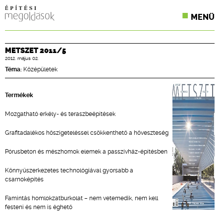
MENÜ
KONFERENCIÁK
METSZET 2011/5
2012. május 02.
SZAKLAPOK
Téma:
Középületek
CPR TERMÉKKIÍRÁS
Termékek
ÉPÍTÉSI JOG
Mozgatható erkély- és teraszbeépítések
ONLINE KÉPZÉSEK
Grafitadalékos hőszigeteléssel csökkenthető a hőveszteség
TERVEZÉSI SEGÉDLETEK
Pórusbeton és mészhomok elemek a passzívház-építésben
Könnyűszerkezetes technológiával gyorsabb a
csarnoképítés
Famintás homlokzatburkolat – nem vetemedik, nem kell
festeni és nem is éghető