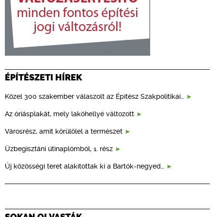
ÉPÍTÉSZETI HÍREK
Közel 300 szakember válaszolt az Építész Szakpolitikai…
Az óriásplakát, mely lakóhellyé változott
Városrész, amit körülölel a természet
Üzbegisztáni útinaplómból, 1. rész
Új közösségi teret alakítottak ki a Bartók-negyed…
SOKAN OLVASTÁK