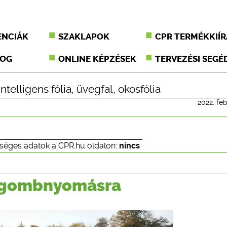
ENCIÁK
SZAKLAPOK
CPR TERMÉKKIÍR
JOG
ONLINE KÉPZÉSEK
TERVEZÉSI SEGÉ
intelligens fólia
,
üvegfal
,
okosfólia
2022. feb
séges adatok a CPR.hu oldalon:
nincs
a gombnyomásra