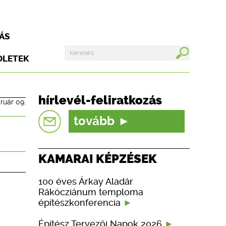
ÁS
DLETEK
hírlevél-feliratkozás
ruár 09.
tovább
KAMARAI KÉPZÉSEK
100 éves Árkay Aladár
Rákócziánum temploma
építészkonferencia
Építész Tervezői Napok 2026