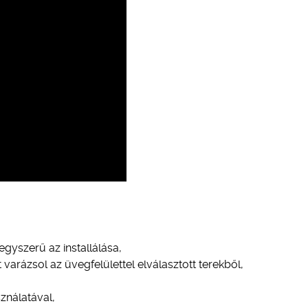
gyszerű az installálása,
varázsol az üvegfelülettel elválasztott terekből,
ználatával,