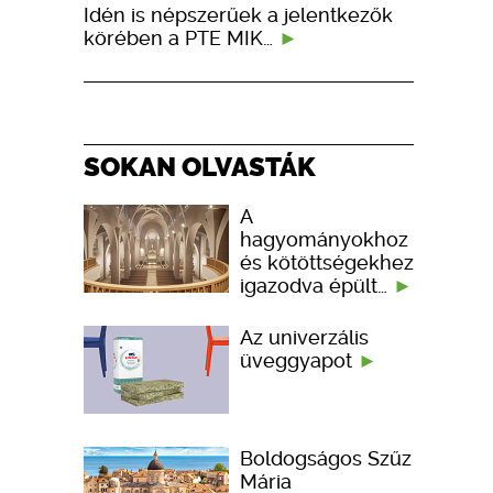
Idén is népszerűek a jelentkezők
körében a PTE MIK…
SOKAN OLVASTÁK
A
hagyományokhoz
és kötöttségekhez
igazodva épült…
Az univerzális
üveggyapot
Boldogságos Szűz
Mária