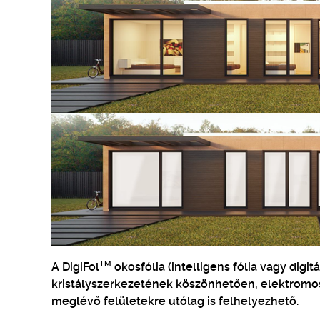
TM
A DigiFol
okosfólia (intelligens fólia vagy digit
kristályszerkezetének köszönhetően, elektromos 
meglévő felületekre utólag is felhelyezhető.