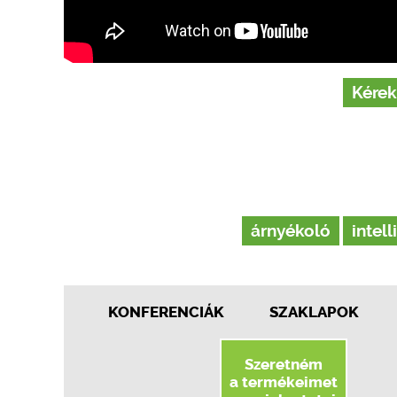
Kérek
árnyékoló
intell
KONFERENCIÁK
SZAKLAPOK
Szeretném
a termékeimet