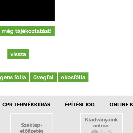
 még tájékoztatást!
vissza
igens fólia
üvegfal
okosfólia
CPR TERMÉKKIÍRÁS
ÉPÍTÉSI JOG
ONLINE 
Kiadványaink
Szaklap-
online:
előfizetés