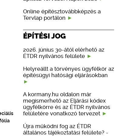
Online építésztovábbképzés a
Tervlap portálon
ÉPÍTÉSI JOG
2026. június 30-ától elérhető az
ÉTDR nyilvános felülete
Helyreállt a törvényes ügyfélkör az
építésügyi hatósági eljárásokban
A kormany.hu oldalon már
megismerhető az Eljárási kódex
ügyfélkörre és az ÉTDR nyilvános
felületére vonatkozó tervezet
ciális
fólia
Újra működni fog az ÉTDR
általános tájékoztatási felülete? -