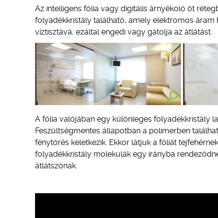
Az intelligens fólia vagy digitális árnyékoló öt réte
folyadékkristály található, amely elektromos áram h
víztisztává, ezáltal engedi vagy gátolja az átlátást.
A fólia valójában egy különleges folyadékkristály lap
Feszültségmentes állapotban a polimerben találhat
fénytörés keletkezik. Ekkor látjuk a fóliát tejfehérn
folyadékkristály molekulák egy irányba rendeződnek,
átlátszónak.