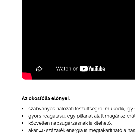
Az okosfólia előnyei:
szabványos hálózati feszültségről működik, így e
gyors reagálású, egy pillanat alatt magánszférát 
közvetlen napsugárzásnak is kitehető,
akár 40 százalék energia is megtakarítható a has