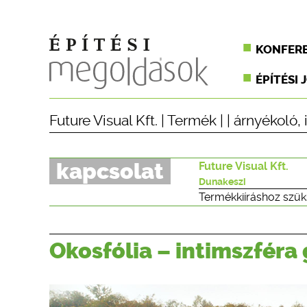
KONFER
ÉPÍTÉSI 
Future Visual Kft.
|
Termék
| |
árnyékoló
,
kapcsolat
Future Visual Kft.
Dunakeszi
Termékkiíráshoz szük
Okosfólia – intimszfér