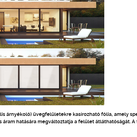
ális árnyékoló) üvegfelületekre kasírozható fólia, amely spe
áram hatására megváltoztatja a felület átláthatóságát. A 