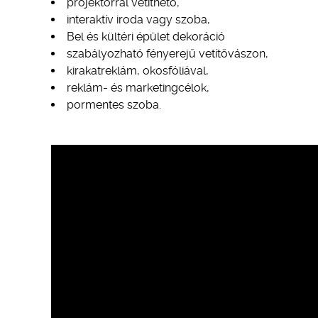
projektorral vetíthető,
interaktív iroda vagy szoba,
Bel és kültéri épület dekoráció
szabályozható fényerejű vetítővászon,
kirakatreklám, okosfóliával,
reklám- és marketingcélok,
pormentes szoba.