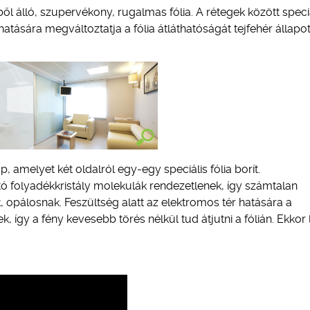
gből álló, szupervékony, rugalmas fólia. A rétegek között speci
atására megváltoztatja a fólia átláthatóságát tejfehér állapo
, amelyet két oldalról egy-egy speciális fólia borít.
ó folyadékkristály molekulák rendezetlenek, így számtalan
ek, opálosnak. Feszültség alatt az elektromos tér hatására a
 így a fény kevesebb törés nélkül tud átjutni a fólián. Ekkor 