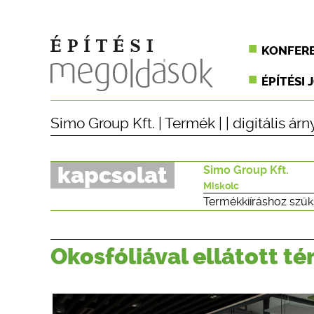
KONFER
ÉPÍTÉSI 
Simo Group Kft.
|
Termék
| |
digitális ár
kapcsolat
Simo Group Kft.
Miskolc
Termékkiíráshoz szük
Okosfóliával ellátott té