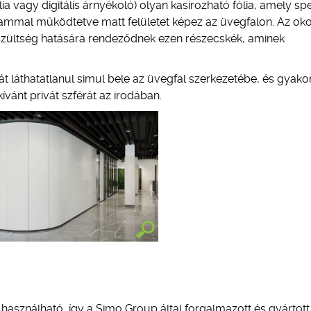
lia vagy digitális árnyékoló) olyan kasírozható fólia, amely spe
ammal működtetve matt felületet képez az üvegfalon. Az oko
Feszültség hatására rendeződnek ezen részecskék, aminek
át láthatatlanul simul bele az üvegfal szerkezetébe, és gyakor
ánt privát szférát az irodában.
 használható, így a Simo Group által forgalmazott és gyártott