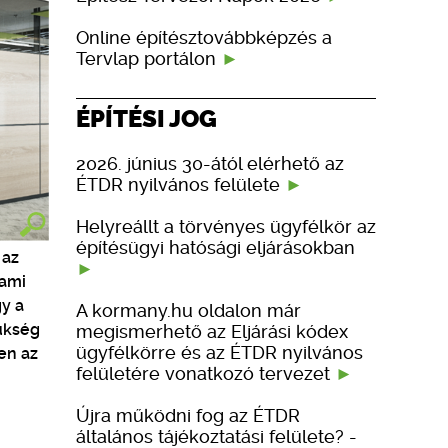
Online építésztovábbképzés a
Tervlap portálon
ÉPÍTÉSI JOG
2026. június 30-ától elérhető az
ÉTDR nyilvános felülete
Helyreállt a törvényes ügyfélkör az
építésügyi hatósági eljárásokban
 az
 ami
gy a
A kormany.hu oldalon már
zükség
megismerhető az Eljárási kódex
ügyfélkörre és az ÉTDR nyilvános
en az
felületére vonatkozó tervezet
Újra működni fog az ÉTDR
általános tájékoztatási felülete? -