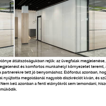
előnye átlátszóságukban rejlik: az üvegfalak megjelenése,
egjelenést és komfortos munkahelyi környezetet teremt,
a partnerekre tett jó benyomáshoz. Előfordul azonban, ho
gfal nyújtotta megoldásnál nagyobb diszkréciót kíván, és s
s. Nem kell azonban a fenti előnyökről sem lemondani, hisz
 működik.