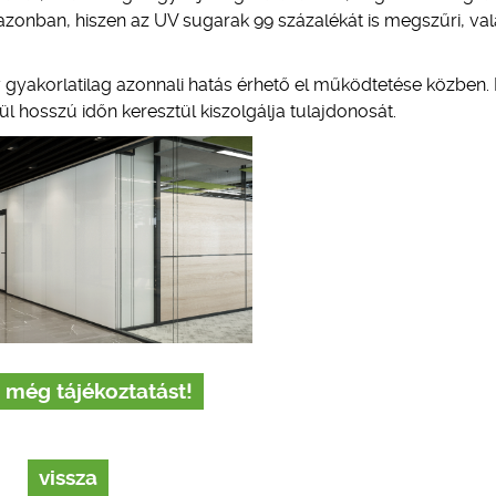
r azonban, hiszen az UV sugarak 99 százalékát is megszűri, va
y gyakorlatilag azonnali hatás érhető el működtetése közben. 
l hosszú időn keresztül kiszolgálja tulajdonosát.
 még tájékoztatást!
vissza