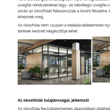
üvegfal rendszerekkel (egy- és kétrétegű üvegfal r
során az okosfóliát felkasírozzák a kívánt felületre, 
érkeznek meg.
Az okosfólia nem csupán a belátásvédelemben nyújt s
terének kedvelt kiegészítője lehet.
Az okosfóliák tulajdonságai, jellemzői
Az okosfólia feszültségmentes állapotában átláthata