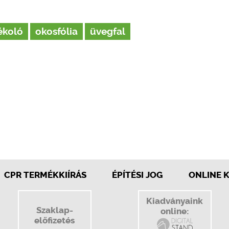
yékoló
okosfólia
üvegfal
CPR TERMÉKKIÍRÁS
ÉPÍTÉSI JOG
ONLINE 
Kiadványaink
Szaklap-
online:
előfizetés