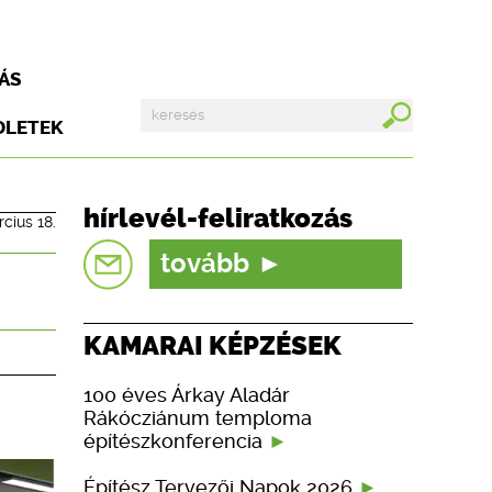
ÁS
DLETEK
hírlevél-feliratkozás
cius 18.
tovább
KAMARAI KÉPZÉSEK
100 éves Árkay Aladár
Rákócziánum temploma
építészkonferencia
Építész Tervezői Napok 2026