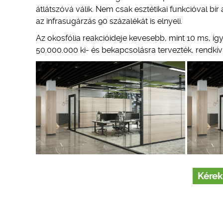
átlátszóvá válik. Nem csak esztétikai funkcióval bí
az infrasugárzás 90 százalékát is elnyeli.
Az okosfólia reakcióideje kevesebb, mint 10 ms, íg
50.000.000 ki- és bekapcsolásra tervezték, rendkívü
Kérek