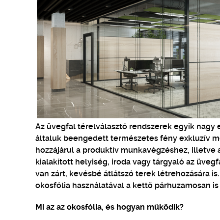
Az üvegfal térelválasztó rendszerek egyik nagy 
általuk beengedett természetes fény exkluzív m
hozzájárul a produktív munkavégzéshez, illetve 
kialakított helyiség, iroda vagy tárgyaló az üve
van zárt, kevésbé átlátszó terek létrehozására i
okosfólia használatával a kettő párhuzamosan is
Mi az az okosfólia, és hogyan működik?