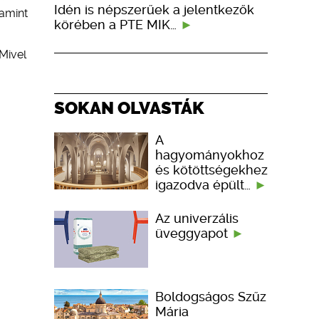
Idén is népszerűek a jelentkezők
lamint
körében a PTE MIK…
Mivel
SOKAN OLVASTÁK
A
hagyományokhoz
és kötöttségekhez
igazodva épült…
Az univerzális
üveggyapot
Boldogságos Szűz
Mária