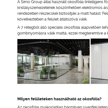
A Simo Group által használt okosfólia (intelligens fó
kristályszerkezetének köszönhetően elektromos ár
rendezetlen részecskéi biztosítják a matt hatást. 
következtében a felület átlátszóvá válik.
A 7 rétegből álló speciális okosfólia alapvetően teh
gombnyomásra válik mattá, ezzel megteremtve a kív
Milyen felületeken használható az okosfólia?
Az okosfólia gyakorlatilag bármilyen üvegfelületen