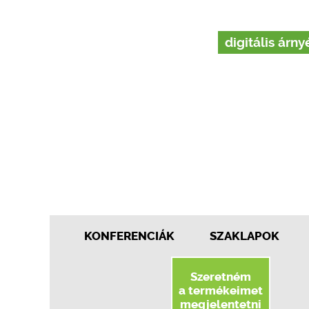
digitális árn
KONFERENCIÁK
SZAKLAPOK
Szeretném
a termékeimet
megjelentetni