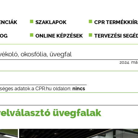
ENCIÁK
SZAKLAPOK
CPR TERMÉKKIÍR
JOG
ONLINE KÉPZÉSEK
TERVEZÉSI SEGÉ
nyékoló
,
okosfólia
,
üvegfal
2024. már
séges adatok a CPR.hu oldalon:
nincs
relválasztó üvegfalak