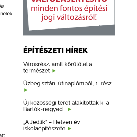
tás
anelek
ÉPÍTÉSZETI HÍREK
Városrész, amit körülölel a
természet
Üzbegisztáni útinaplómból, 1. rész
Új közösségi teret alakítottak ki a
Bartók-negyed…
„A Jedlik” – Hetven év
iskolaépítészete
att