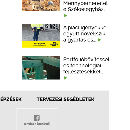
Mennybemenetel
e Székesegyház,…
A piaci igényekkel
együtt növekszik
a gyártás és…
Portfólióbővítéssel
és technológiai
fejlesztésekkel…
KÉPZÉSEK
TERVEZÉSI SEGÉDLETEK
ember kedveli