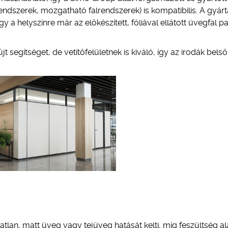
endszerek, mozgatható falrendszerek) is kompatibilis. A gyár
így a helyszínre már az előkészített, fóliával ellátott üvegfal p
egítséget, de vetítőfelületnek is kiváló, így az irodák belső
tlan, matt üveg vagy tejüveg hatását kelti, míg feszültség al