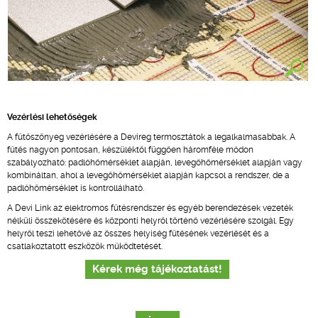
Vezérlési lehetőségek
A fűtőszőnyeg vezérlésére a Devireg termosztátok a legalkalmasabbak. A
fűtés nagyon pontosan, készüléktől függően háromféle módon
szabályozható: padlóhőmérséklet alapján, levegőhőmérséklet alapján vagy
kombináltan, ahol a levegőhőmérséklet alapján kapcsol a rendszer, de a
padlóhőmérséklet is kontrollálható.
A Devi Link az elektromos fűtésrendszer és egyéb berendezések vezeték
nélküli összekötésére és központi helyről történő vezérlésére szolgál. Egy
helyről teszi lehetővé az összes helyiség fűtésének vezérlését és a
csatlakoztatott eszközök működtetését.
Kérek még tájékoztatást!