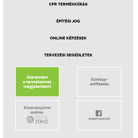
CPR TERMÉKKIÍRÁS
ÉPÍTÉSI JOG
ONLINE KÉPZÉSEK
TERVEZÉSI SEGÉDLETEK
Szeretném
Szaklap-
a termékeimet
előfizetés
megjelentetni
Kiadványaink
online:
ember kedveli