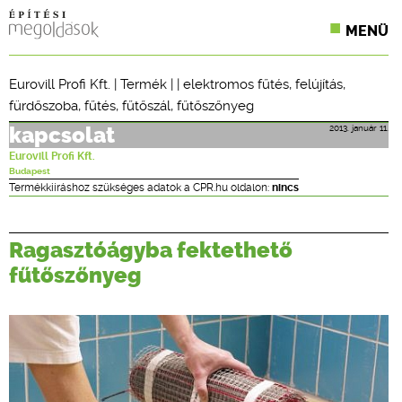
MENÜ
KONFERENCIÁK
Eurovill Profi Kft.
|
Termék
| |
elektromos fűtés
,
felújítás
,
fürdőszoba
,
fűtés
,
fűtőszál
,
fűtőszőnyeg
SZAKLAPOK
2013. január 11.
kapcsolat
CPR TERMÉKKIÍRÁS
Eurovill Profi Kft.
Budapest
ÉPÍTÉSI JOG
Termékkiíráshoz szükséges adatok a CPR.hu oldalon:
nincs
ONLINE KÉPZÉSEK
Ragasztóágyba fektethető
TERVEZÉSI SEGÉDLETEK
fűtőszőnyeg