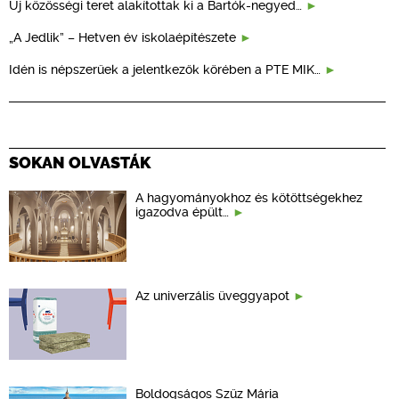
Új közösségi teret alakítottak ki a Bartók-negyed…
„A Jedlik” – Hetven év iskolaépítészete
Idén is népszerűek a jelentkezők körében a PTE MIK…
SOKAN OLVASTÁK
A hagyományokhoz és kötöttségekhez
igazodva épült…
Az univerzális üveggyapot
Boldogságos Szűz Mária