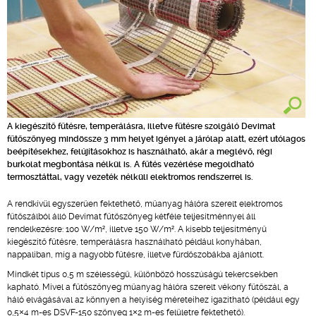
A kiegészítő fűtésre, temperálásra, illetve fűtésre szolgáló Devimat
fűtőszőnyeg mindössze 3 mm helyet igényel a járólap alatt, ezért utólagos
beépítésekhez, felújításokhoz is használható, akár a meglévő, régi
burkolat megbontása nélkül is. A fűtés vezérlése megoldható
termosztáttal, vagy vezeték nélküli elektromos rendszerrel is.
A rendkívül egyszerűen fektethető, műanyag hálóra szerelt elektromos
fűtőszálból álló Devimat fűtőszőnyeg kétféle teljesítménnyel áll
rendelkezésre: 100 W/m², illetve 150 W/m². A kisebb teljesítményű
kiegészítő fűtésre, temperálásra használható például konyhában,
nappaliban, míg a nagyobb fűtésre, illetve fürdőszobákba ajánlott.
Mindkét típus 0,5 m szélességű, különböző hosszúságú tekercsekben
kapható. Mivel a fűtőszőnyeg műanyag hálóra szerelt vékony fűtőszál, a
háló elvágásával az könnyen a helyiség méreteihez igazítható (például egy
0,5×4 m-es DSVF-150 szőnyeg 1×2 m-es felületre fektethető).