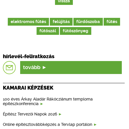
vissza
elektromos fűtés
felújítás
fürdőszoba
fűtés
fűtőszál
fűtőszőnyeg
hírlevél-feliratkozás
tovább
KAMARAI KÉPZÉSEK
100 éves Árkay Aladár Rákócziánum temploma
építészkonferencia
Építész Tervezői Napok 2026
Online építésztovábbképzés a Tervlap portálon