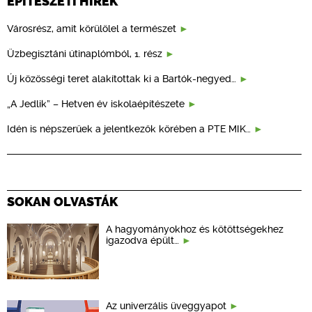
ÉPÍTÉSZETI HÍREK
Városrész, amit körülölel a természet
Üzbegisztáni útinaplómból, 1. rész
Új közösségi teret alakítottak ki a Bartók-negyed…
„A Jedlik” – Hetven év iskolaépítészete
Idén is népszerűek a jelentkezők körében a PTE MIK…
SOKAN OLVASTÁK
A hagyományokhoz és kötöttségekhez
igazodva épült…
Az univerzális üveggyapot