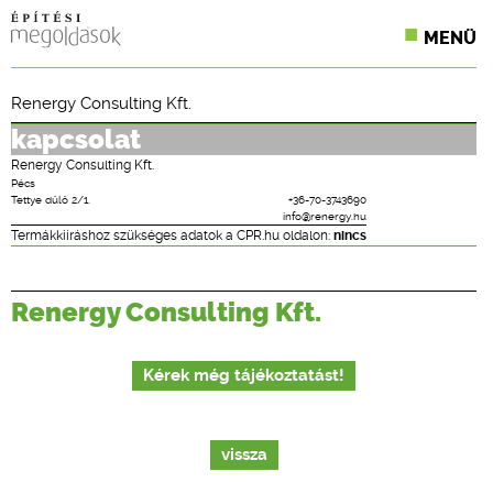
MENÜ
KONFERENCIÁK
Renergy Consulting Kft.
SZAKLAPOK
kapcsolat
Renergy Consulting Kft.
CPR TERMÉKKIÍRÁS
Pécs
Tettye dűlő 2/1.
+36-70-3743690
info@renergy.hu
ÉPÍTÉSI JOG
Termákkiíráshoz szükséges adatok a CPR.hu oldalon:
nincs
ONLINE KÉPZÉSEK
Renergy Consulting Kft.
TERVEZÉSI SEGÉDLETEK
Kérek még tájékoztatást!
vissza