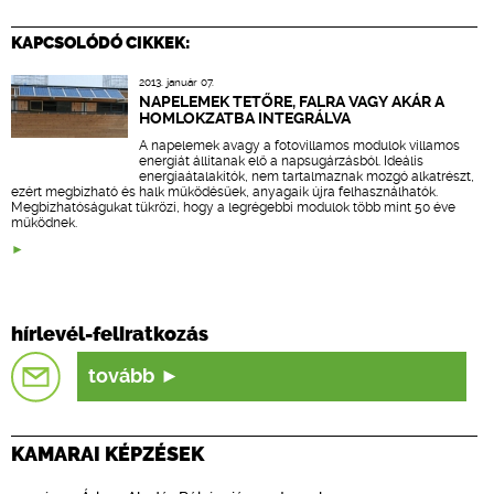
KAPCSOLÓDÓ CIKKEK:
2013. január 07.
NAPELEMEK TETŐRE, FALRA VAGY AKÁR A
HOMLOKZATBA INTEGRÁLVA
A napelemek avagy a fotovillamos modulok villamos
energiát állítanak elő a napsugárzásból. Ideális
energiaátalakítók, nem tartalmaznak mozgó alkatrészt,
ezért megbízható és halk működésűek, anyagaik újra felhasználhatók.
Megbízhatóságukat tükrözi, hogy a legrégebbi modulok több mint 50 éve
működnek.
hírlevél-feliratkozás
tovább
KAMARAI KÉPZÉSEK