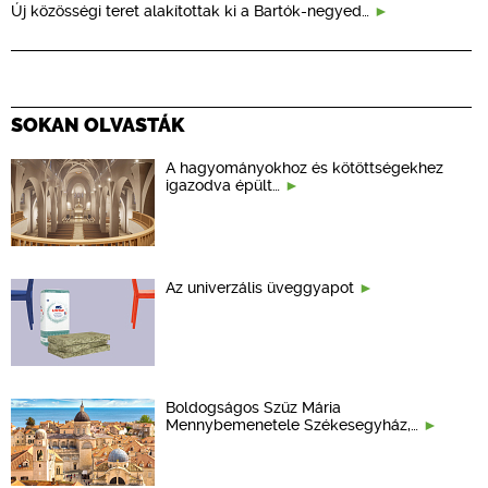
Új közösségi teret alakítottak ki a Bartók-negyed…
SOKAN OLVASTÁK
A hagyományokhoz és kötöttségekhez
igazodva épült…
Az univerzális üveggyapot
Boldogságos Szűz Mária
Mennybemenetele Székesegyház,…