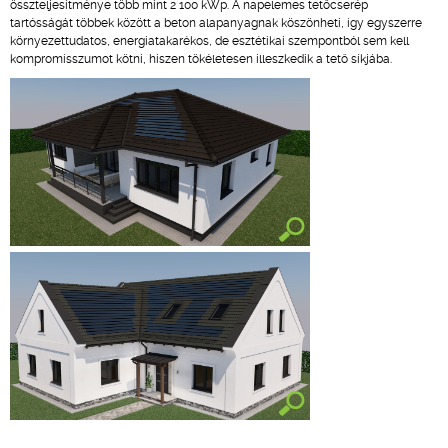
összteljesítménye több mint 2 100 kWp. A napelemes tetőcserép
tartósságát többek között a beton alapanyagnak köszönheti, így egyszerre
környezettudatos, energiatakarékos, de esztétikai szempontból sem kell
kompromisszumot kötni, hiszen tökéletesen illeszkedik a tető síkjába.