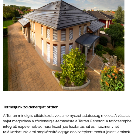
Termeljünk zöldenergiát otthon
A Terrán mindig is elkötelezett volt a környezettudatosság mellett. A vállalat
saját megoldása a zöldenergia-termelésre a Terrán Generon: a tetőcserépbe
integrált napelemekkel mára közel 300 háztartásnál és intézménynél
találkozhatunk, ami megközelítőleg 150 000 beépített modult jelent, aminek