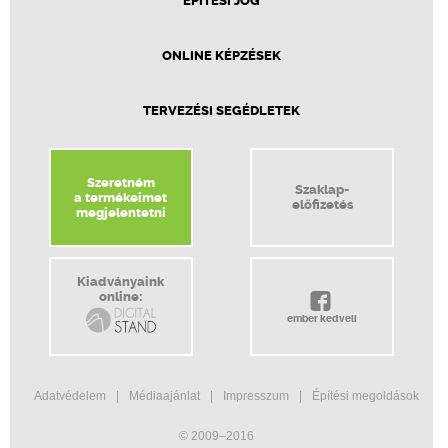
ÉPÍTÉSI JOG
ONLINE KÉPZÉSEK
TERVEZÉSI SEGÉDLETEK
Szeretném
Szaklap-
a termékeimet
előfizetés
megjelentetni
Kiadványaink
online:
ember kedveli
Adatvédelem
Médiaajánlat
Impresszum
Építési megoldások
© 2009–2016