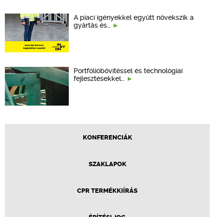
A piaci igényekkel együtt növekszik a
gyártás és…
Portfólióbővítéssel és technológiai
fejlesztésekkel…
KONFERENCIÁK
SZAKLAPOK
CPR TERMÉKKIÍRÁS