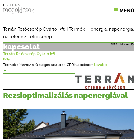
MENÜ
KONFERENCIÁK
Terrán Tetőcserép Gyártó Kft.
|
Termék
| |
energia
,
napenergia
,
napelemes tetőcserép
SZAKLAPOK
2022. október 19.
kapcsolat
CPR TERMÉKKIÍRÁS
Terrán Tetőcserép Gyártó Kft.
Bóly
ÉPÍTÉSI JOG
Termékkiíráshoz szükséges adatok a CPR.hu oldalon:
tovább
ONLINE KÉPZÉSEK
TERVEZÉSI SEGÉDLETEK
Rezsioptimalizálás napenergiával