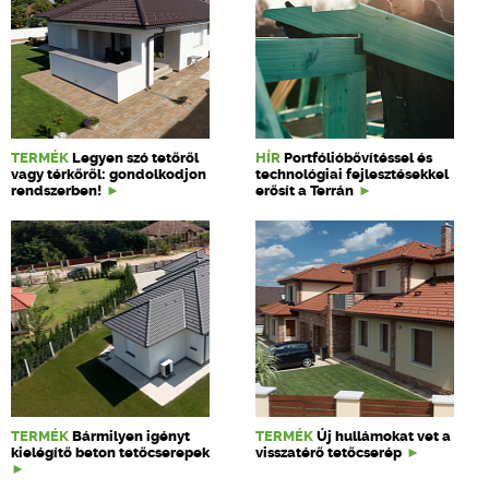
TERMÉK
Legyen szó tetőről
HÍR
Portfólióbővítéssel és
vagy térkőről: gondolkodjon
technológiai fejlesztésekkel
rendszerben!
erősít a Terrán
TERMÉK
Bármilyen igényt
TERMÉK
Új hullámokat vet a
kielégítő beton tetőcserepek
visszatérő tetőcserép