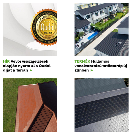
HÍR
Vevői visszajelzések
TERMÉK
Hullámos
alapján nyerte el a Qudal
vonalvezetésű tetőcserép új
díjat a Terrán
színben