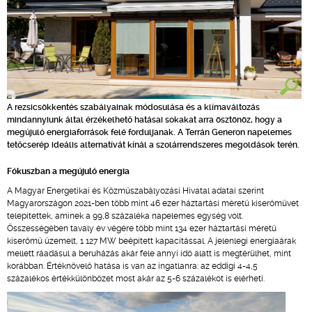
A rezsicsökkentés szabályainak módosulása és a klímaváltozás
mindannyiunk által érzékelhető hatásai sokakat arra ösztönöz, hogy a
megújuló energiaforrások felé forduljanak. A Terrán Generon napelemes
tetőcserép ideális alternatívát kínál a szolárrendszeres megoldások terén.
Fókuszban a megújuló energia
A Magyar Energetikai és Közműszabályozási Hivatal adatai szerint
Magyarországon 2021-ben több mint 46 ezer háztartási méretű kiserőművet
telepítettek, aminek a 99,8 százaléka napelemes egység volt.
Összességében tavaly év végére több mint 134 ezer háztartási méretű
kiserőmű üzemelt, 1 127 MW beépített kapacitással. A jelenlegi energiaárak
mellett ráadásul a beruházás akár fele annyi idő alatt is megtérülhet, mint
korábban. Értéknövelő hatása is van az ingatlanra: az eddigi 4-4,5
százalékos értékkülönbözet most akár az 5-6 százalékot is elérheti.