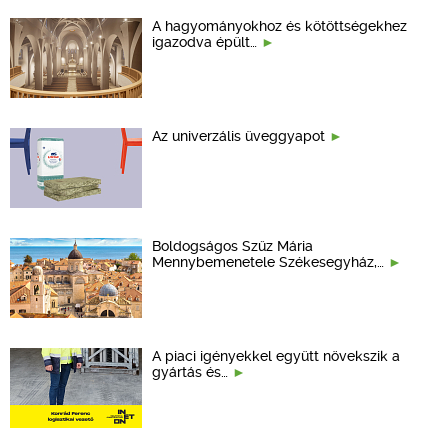
A hagyományokhoz és kötöttségekhez
igazodva épült…
Az univerzális üveggyapot
Boldogságos Szűz Mária
Mennybemenetele Székesegyház,…
A piaci igényekkel együtt növekszik a
gyártás és…