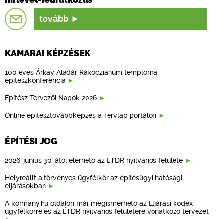
hírlevél-feliratkozás
tovább
KAMARAI KÉPZÉSEK
100 éves Árkay Aladár Rákócziánum temploma
építészkonferencia
Építész Tervezői Napok 2026
Online építésztovábbképzés a Tervlap portálon
ÉPÍTÉSI JOG
2026. június 30-ától elérhető az ÉTDR nyilvános felülete
Helyreállt a törvényes ügyfélkör az építésügyi hatósági
eljárásokban
A kormany.hu oldalon már megismerhető az Eljárási kódex
ügyfélkörre és az ÉTDR nyilvános felületére vonatkozó tervezet