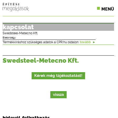
MENÜ
KONFERENCIÁK
kapcsolat
SZAKLAPOK
Swedsteel-Metecno Kft.
Biatorbágy
Termékkiíráshoz szükséges adatok a CPR.hu oldalon:
tovább
CPR TERMÉKKIÍRÁS
ÉPÍTÉSI JOG
Swedsteel-Metecno Kft.
ONLINE KÉPZÉSEK
Kérek még tájékoztatást!
TERVEZÉSI SEGÉDLETEK
vissza