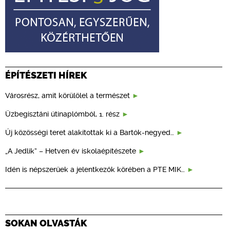
ÉPÍTÉSZETI HÍREK
Városrész, amit körülölel a természet
Üzbegisztáni útinaplómból, 1. rész
Új közösségi teret alakítottak ki a Bartók-negyed…
„A Jedlik” – Hetven év iskolaépítészete
Idén is népszerűek a jelentkezők körében a PTE MIK…
SOKAN OLVASTÁK