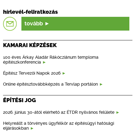
hírlevél-feliratkozás
tovább
KAMARAI KÉPZÉSEK
100 éves Árkay Aladár Rákócziánum temploma
építészkonferencia
Építész Tervezői Napok 2026
Online építésztovábbképzés a Tervlap portálon
ÉPÍTÉSI JOG
2026. június 30-ától elérhető az ÉTDR nyilvános felülete
Helyreállt a törvényes ügyfélkör az építésügyi hatósági
eljárásokban