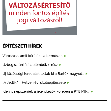
ÉPÍTÉSZETI HÍREK
Városrész, amit körülölel a természet
Üzbegisztáni útinaplómból, 1. rész
Új közösségi teret alakítottak ki a Bartók-negyed…
„A Jedlik” – Hetven év iskolaépítészete
Idén is népszerűek a jelentkezők körében a PTE MIK…