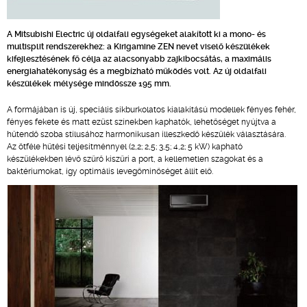
A Mitsubishi Electric új oldalfali egységeket alakított ki a mono- és
multisplit rendszerekhez: a Kirigamine ZEN nevet viselő készülékek
kifejlesztésének fő célja az alacsonyabb zajkibocsátás, a maximális
energiahatékonyság és a megbízható működés volt. Az új oldalfali
készülékek mélysége mindössze 195 mm.
A formájában is új, speciális síkburkolatos kialakítású modellek fényes fehér,
fényes fekete és matt ezüst színekben kaphatók, lehetőséget nyújtva a
hűtendő szoba stílusához harmonikusan illeszkedő készülék választására.
Az ötféle hűtési teljesítménnyel (2,2; 2,5; 3,5; 4,2; 5 kW) kapható
készülékekben lévő szűrő kiszűri a port, a kellemetlen szagokat és a
baktériumokat, így optimális levegőminőséget állít elő.