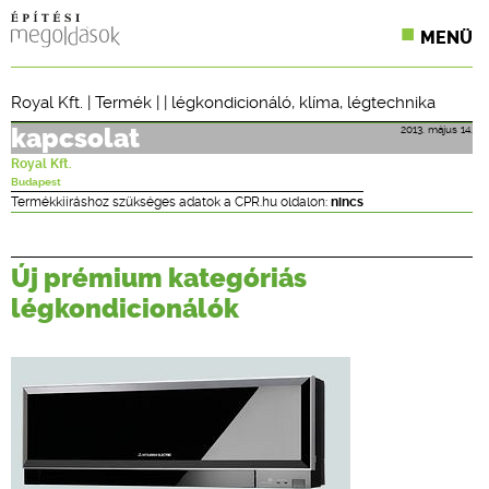
MENÜ
KONFERENCIÁK
Royal Kft.
|
Termék
| |
légkondicionáló
,
klíma
,
légtechnika
SZAKLAPOK
2013. május 14.
kapcsolat
Royal Kft.
CPR TERMÉKKIÍRÁS
Budapest
Termékkiíráshoz szükséges adatok a CPR.hu oldalon:
nincs
ÉPÍTÉSI JOG
Új prémium kategóriás
ONLINE KÉPZÉSEK
légkondicionálók
TERVEZÉSI SEGÉDLETEK