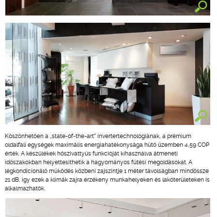
Köszönhetően a „state-of-the-art” invertertechnológiának, a prémium
oldalfali egységek maximális energiahatékonysága hűtő üzemben 4,59 COP
érték. A készülékek hőszivattyús funkcióját kihasználva átmeneti
időszakokban helyettesíthetik a hagyományos fűtési megoldásokat. A
légkondicionáló működés közbeni zajszintje 1 méter távolságban mindössze
21 dB, így ezek a klímák zajra érzékeny munkahelyeken és lakóterületeken is
alkalmazhatók.