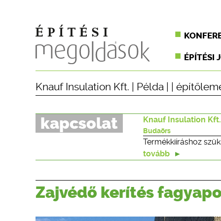
KONFER
ÉPÍTÉSI 
Knauf Insulation Kft.
|
Példa
| |
építőlem
kapcsolat
Knauf Insulation Kft.
Budaörs
Termékkiíráshoz szük
tovább
Zajvédő kerítés fagyapo