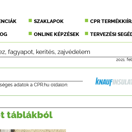
ENCIÁK
SZAKLAPOK
CPR TERMÉKKIÍR
JOG
ONLINE KÉPZÉSEK
TERVEZÉSI SEGÉ
ez
,
fagyapot
,
kerítés
,
zajvédelem
2021. fe
séges adatok a CPR.hu oldalon:
t táblákból