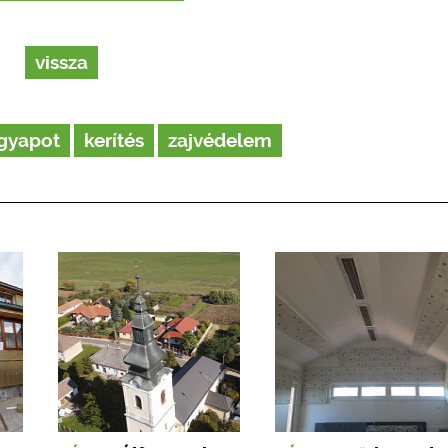
vissza
gyapot
kerítés
zajvédelem