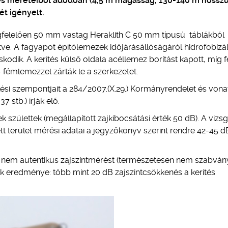
ítés méreteiből adódóan (4,5 m magasság, 130-140 m hossz
ét igényelt.
gfelelően 50 mm vastag Heraklith C 50 mm típusú táblákból
ítve. A fagyapot építőlemezek időjárásállóságáról hidrofobizá
dik. A kerítés külső oldala acéllemez borítást kapott, míg fe
émlemezzel zárták le a szerkezetet.
lési szempontjait a 284/2007.(X.29.) Kormányrendelet és von
stb.) írják elő.
születtek (megállapított zajkibocsátási érték 50 dB). A vizsg
tt terület mérési adatai a jegyzőkönyv szerint rendre 42-45 d
 nem autentikus zajszintmérést (természetesen nem szabván
ek eredménye: több mint 20 dB zajszintcsökkenés a kerítés