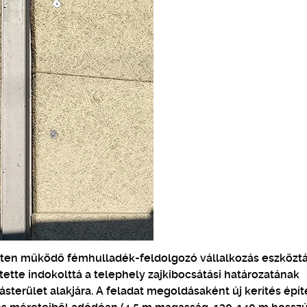
leten működő fémhulladék-feldolgozó vállalkozás eszközt
tte indokolttá a telephely zajkibocsátási határozatának
ásterület alakjára. A feladat megoldásaként új kerítés épí