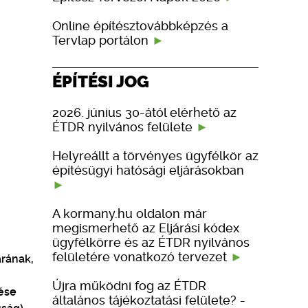
Online építésztovábbképzés a
Tervlap portálon
ÉPÍTÉSI JOG
2026. június 30-ától elérhető az
ÉTDR nyilvános felülete
Helyreállt a törvényes ügyfélkör az
építésügyi hatósági eljárásokban
A kormany.hu oldalon már
megismerhető az Eljárási kódex
ügyfélkörre és az ÉTDR nyilvános
felületére vonatkozó tervezet
árának,
Újra működni fog az ÉTDR
tése
általános tájékoztatási felülete? -