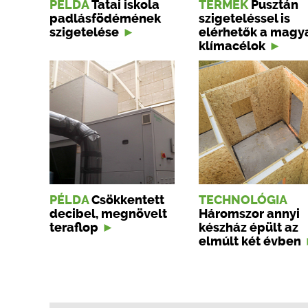
PÉLDA
Tatai iskola
TERMÉK
Pusztán
padlásfödémének
szigeteléssel is
szigetelése
elérhetők a magy
klímacélok
PÉLDA
Csökkentett
TECHNOLÓGIA
decibel, megnövelt
Háromszor annyi
teraflop
készház épült az
elmúlt két évben