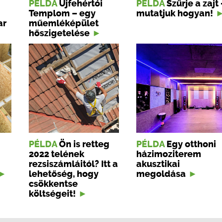
PÉLDA
Újfehértói
PÉLDA
Szűrje a zajt 
Templom – egy
mutatjuk hogyan!
ar
műemléképület
hőszigetelése
PÉLDA
Ön is retteg
PÉLDA
Egy otthoni
2022 telének
házimoziterem
rezsiszámláitól? Itt a
akusztikai
lehetőség, hogy
megoldása
csökkentse
költségeit!