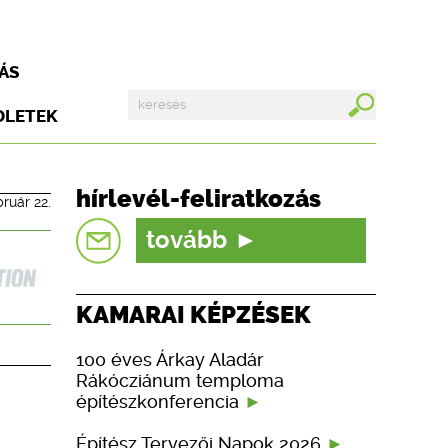
ÁS
DLETEK
hírlevél-feliratkozás
bruár 22.
tovább
KAMARAI KÉPZÉSEK
100 éves Árkay Aladár
Rákócziánum temploma
építészkonferencia
Építész Tervezői Napok 2026