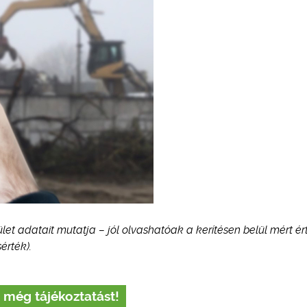
ület adatait mutatja – jól olvashatóak a kerítésen belül mért é
érték).
 még tájékoztatást!