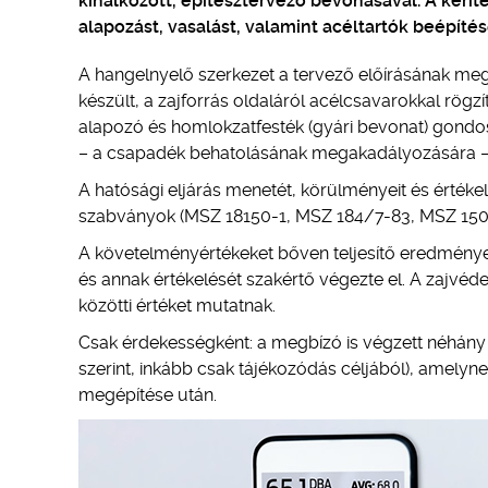
kínálkozott, építésztervező bevonásával. A ker
alapozást, vasalást, valamint acéltartók beépítés
A hangelnyelő szerkezet a tervező előírásának me
készült, a zajforrás oldaláról acélcsavarokkal rögz
alapozó és homlokzatfesték (gyári bevonat) gondosko
– a csapadék behatolásának megakadályozására – f
A hatósági eljárás menetét, körülményeit és értéke
szabványok (MSZ 18150-1, MSZ 184/7-83, MSZ 15037 
A követelményértékeket bőven teljesítő eredmények 
és annak értékelését szakértő végezte el. A zajvéde
közötti értéket mutatnak.
Csak érdekességként: a megbízó is végzett néhány
szerint, inkább csak tájékozódás céljából), amelyn
megépítése után.