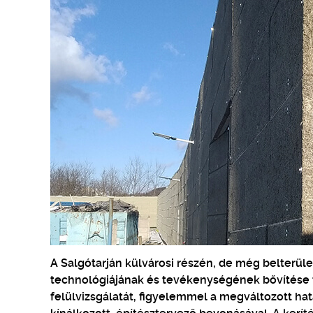
A Salgótarján külvárosi részén, de még belterü
technológiájának és tevékenységének bővítése te
felülvizsgálatát, figyelemmel a megváltozott hat