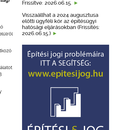
úság)
Frissítve: 2026.06.15.
Visszaállhat a 2024 augusztusa
előtti ügyféli kör az építésügyi
hatósági eljárásokban (Frissítés:
ló
2026.06.15.)
lülről
atkozó
álatot
B
y