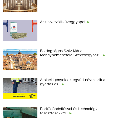
Az univerzális üveggyapot
Boldogságos Szűz Mária
Mennybemenetele Székesegyház,…
A piaci igényekkel együtt növekszik a
gyártás és…
Portfólióbővítéssel és technológiai
fejlesztésekkel…