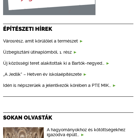
ÉPÍTÉSZETI HÍREK
Városrész, amit körülölel a természet
Üzbegisztáni útinaplómból, 1. rész
Új közösségi teret alakítottak ki a Bartók-negyed…
„A Jedlik” – Hetven év iskolaépítészete
Idén is népszerűek a jelentkezők körében a PTE MIK…
SOKAN OLVASTÁK
A hagyományokhoz és kötöttségekhez
igazodva épült…