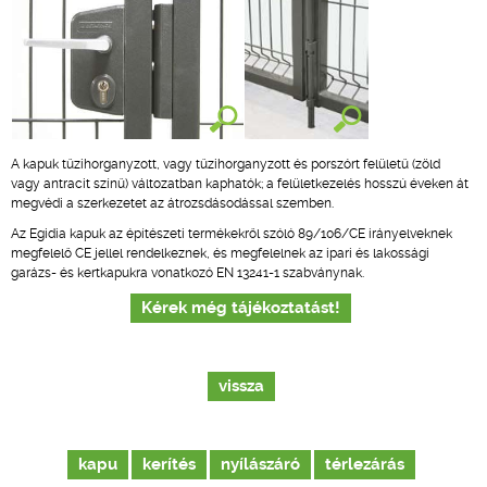
A kapuk tűzihorganyzott, vagy tűzihorganyzott és porszórt felületű (zöld
vagy antracit színű) változatban kaphatók; a felületkezelés hosszú éveken át
megvédi a szerkezetet az átrozsdásodással szemben.
Az Egidia kapuk az építészeti termékekről szóló 89/106/CE irányelveknek
megfelelő CE jellel rendelkeznek, és megfelelnek az ipari és lakossági
garázs- és kertkapukra vonatkozó EN 13241-1 szabványnak.
Kérek még tájékoztatást!
vissza
kapu
kerítés
nyílászáró
térlezárás