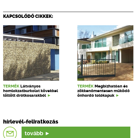
KAPCSOLÓDÓ CIKKEK:
TERMÉK
Látványos
TERMÉK
Megbízhatóan és
homlokzatburkolat kövekkel
zökkenőmentesen működő
töltött drótkosarakból
önhordó tolókapuk
hírlevél-feliratkozás
tovább