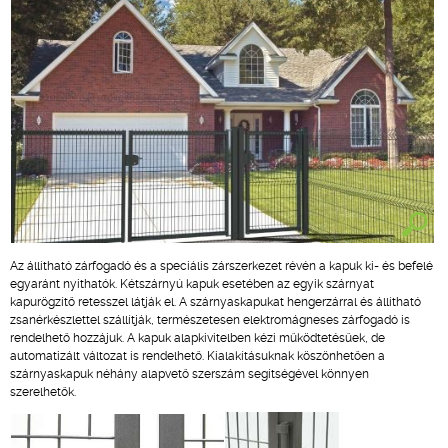
Az állítható zárfogadó és a speciális zárszerkezet révén a kapuk ki- és befelé
egyaránt nyithatók. Kétszárnyú kapuk esetében az egyik szárnyat
kapurögzítő retesszel látják el. A szárnyaskapukat hengerzárral és állítható
zsanérkészlettel szállítják, természetesen elektromágneses zárfogadó is
rendelhető hozzájuk. A kapuk alapkivitelben kézi működtetésűek, de
automatizált változat is rendelhető. Kialakításuknak köszönhetően a
szárnyaskapuk néhány alapvető szerszám segítségével könnyen
szerelhetők.