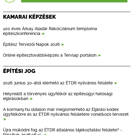
KAMARAI KÉPZÉSEK
100 éves Árkay Aladár Rákócziánum temploma
építészkonferencia
Építész Tervezői Napok 2026
Online építésztovábbképzés a Tervlap portálon
ÉPÍTÉSI JOG
2026. június 30-ától elérhető az ÉTDR nyilvános felülete
Helyreállt a törvényes ügyfélkör az építésügyi hatósági
eljárásokban
A kormany.hu oldalon már megismerhető az Eljárási kódex
ügyfélkörre és az ÉTDR nyilvános felületére vonatkozó tervezet
Újra működni fog az ÉTDR általános tájékoztatási felülete? -
Frissítve: 2026.06.15.