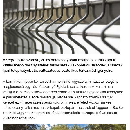
Az egy- és kétszárnyú, ki- és befelé egyaránt myitható Egidia kapuk
kitűnő megoldást nyújtanak társasházak, lakóparkok, uszodák, áruházak,
ipari telephelyek stb. változatos és esztétikus térlezárási igényeire.
A bármilyen típusú kerítéssel harmonizáló, egyszerű mintázatú, elegáns
megjelenésű egy- és kétszárnyú Egidia kapuk a keretnek, valamint a
kétfajta kitöltésnek köszönhetően rendkívül stabilak, ugyanakkor könnyűek.
A pálcabetétes, illetve Nylofor 3D kitöltéssel kapható szárnyaskapuk
keretéhez 4 méter szélességig 40x40 mm-es, e felett 50x50 mm-es
zártszelvényt alkalmaznak. A kapuk oszlopai – hosszuktól függően – 80x80,
100x100 vagy 120x120 mm-es zártszelvényekből, oszlopsapkával ellátott
kivitelben készülnek.