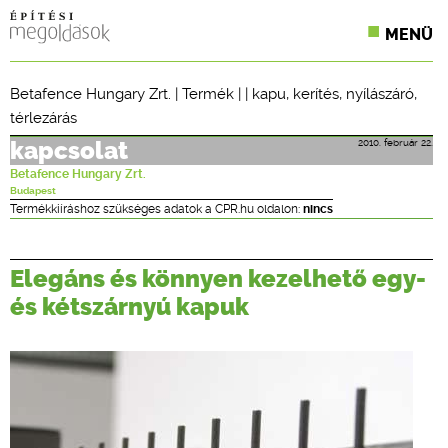
MENÜ
KONFERENCIÁK
Betafence Hungary Zrt.
|
Termék
| |
kapu
,
kerítés
,
nyílászáró
,
térlezárás
SZAKLAPOK
2010. február 22.
kapcsolat
CPR TERMÉKKIÍRÁS
Betafence Hungary Zrt.
Budapest
ÉPÍTÉSI JOG
Termékkiíráshoz szükséges adatok a CPR.hu oldalon:
nincs
ONLINE KÉPZÉSEK
Elegáns és könnyen kezelhető egy-
TERVEZÉSI SEGÉDLETEK
és kétszárnyú kapuk