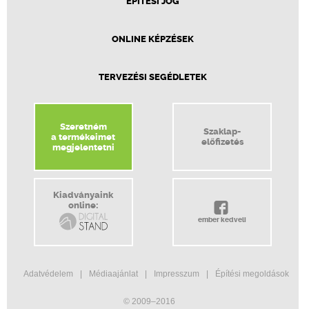
ÉPÍTÉSI JOG
ONLINE KÉPZÉSEK
TERVEZÉSI SEGÉDLETEK
Szeretném
Szaklap-
a termékeimet
előfizetés
megjelentetni
Kiadványaink
online:
ember kedveli
Adatvédelem
Médiaajánlat
Impresszum
Építési megoldások
© 2009–2016