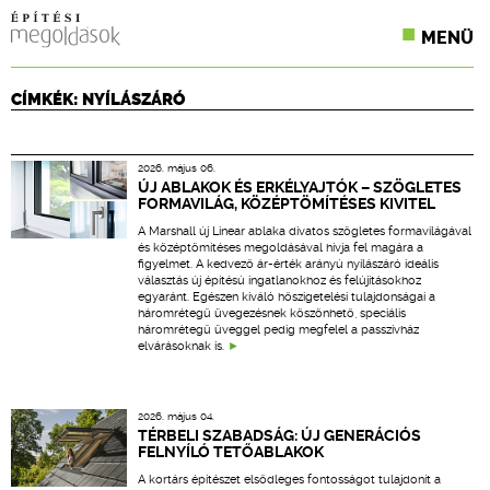
MENÜ
KONFERENCIÁK
CÍMKÉK: NYÍLÁSZÁRÓ
SZAKLAPOK
2026. május 06.
CPR TERMÉKKIÍRÁS
ÚJ ABLAKOK ÉS ERKÉLYAJTÓK – SZÖGLETES
FORMAVILÁG, KÖZÉPTÖMÍTÉSES KIVITEL
ÉPÍTÉSI JOG
A Marshall új Linear ablaka divatos szögletes formavilágával
és középtömítéses megoldásával hívja fel magára a
figyelmet. A kedvező ár-érték arányú nyílászáró ideális
ONLINE KÉPZÉSEK
választás új építésú ingatlanokhoz és felújításokhoz
egyaránt. Egészen kiváló hőszigetelési tulajdonságai a
háromrétegű üvegezésnek köszönhető, speciális
TERVEZÉSI SEGÉDLETEK
háromrétegű üveggel pedig megfelel a passzívház
elvárásoknak is.
2026. május 04.
TÉRBELI SZABADSÁG: ÚJ GENERÁCIÓS
FELNYÍLÓ TETŐABLAKOK
A kortárs építészet elsődleges fontosságot tulajdonít a