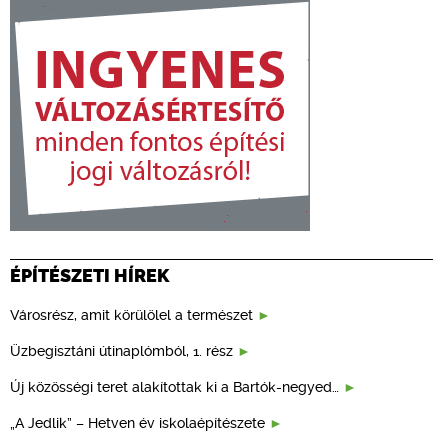
ÉPÍTÉSZETI HÍREK
Városrész, amit körülölel a természet
Üzbegisztáni útinaplómból, 1. rész
Új közösségi teret alakítottak ki a Bartók-negyed…
„A Jedlik” – Hetven év iskolaépítészete