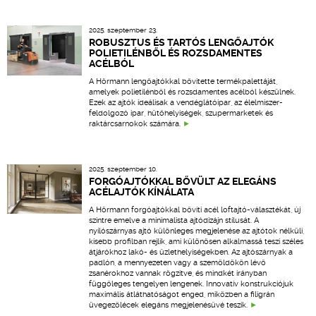
2025. szeptember 23.
ROBUSZTUS ÉS TARTÓS LENGŐAJTÓK
POLIETILÉNBŐL ÉS ROZSDAMENTES
ACÉLBÓL
A Hörmann lengőajtókkal bővítette termékpalettáját,
amelyek polietilénből és rozsdamentes acélból készülnek.
Ezek az ajtók ideálisak a vendéglátóipar, az élelmiszer-
feldolgozó ipar, hűtőhelyiségek, szupermarketek és
raktárcsarnokok számára.
2025. szeptember 10.
FORGÓAJTÓKKAL BŐVÜLT AZ ELEGÁNS
ACÉLAJTÓK KÍNÁLATA
A Hörmann forgóajtókkal bővíti acél loftajtó-választékát, új
szintre emelve a minimalista ajtódizájn stílusát. A
nyílószárnyas ajtó különleges megjelenése az ajtótok nélküli,
kisebb profilban rejlik, ami különösen alkalmassá teszi széles
átjárókhoz lakó- és üzlethelyiségekben. Az ajtószárnyak a
padlón, a mennyezeten vagy a szemöldökön lévő
zsanérokhoz vannak rögzítve, és mindkét irányban
függőleges tengelyen lengenek. Innovatív konstrukciójuk
maximális átláthatóságot enged, miközben a filigrán
üvegezőlécek elegáns megjelenésűvé teszik.