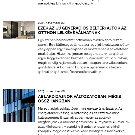
mérnökileg kifinomult megoldást.
2025. november 20.
EZEK AZ ÚJ GENERÁCIÓS BELTÉRI AJTÓK AZ
OTTHON LELKÉVÉ VÁLHATNAK
Egy szépen berendezett otthonban minden apró részlet
számít. Egy különleges lámpatest, egy jól kiválasztott bútor,
vagy éppen egy funkciójában és kinézetében is tökéletesen
odaillő ajtó. Hiszen, ha jobban belegondolunk, az ajtó az
egyik leggyakrabban használt „bútordarab” otthonunkban,
mégis sokáig hajlamosak voltunk csupán térelválasztóként
gondolni rá. A Hörmann Hungária új generációs beltéri
ajtóival az ajtó ismét főszereplővé válik.
2025. november 06.
ABLAKDIZÁJNOK VÁLTOZATOSAN, MÉGIS
ÖSSZHANGBAN
Ma egy ablak sokkal több, mint egyszerű nyílászáró. Az
energiatakarékosság, a biztonság és az esztétika mind
kulcsszerepet játszanak abban, hogy az ablakok
megfeleljenek a modern igényeknek. A Reynaers Aluminium
által kifejlesztett MasterLine 8 ablakrendszer erre kínál
komplex megoldást: kiemelkedő hőszigetelési értékekkel,