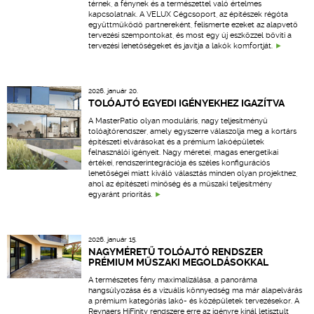
térnek, a fénynek és a természettel való értelmes
kapcsolatnak. A VELUX Cégcsoport, az építészek régóta
együttműködő partnereként, felismerte ezeket az alapvető
tervezési szempontokat, és most egy új eszközzel bővíti a
tervezési lehetőségeket és javítja a lakók komfortját.
2026. január 20.
TOLÓAJTÓ EGYEDI IGÉNYEKHEZ IGAZÍTVA
A MasterPatio olyan moduláris, nagy teljesítményű
tolóajtórendszer, amely egyszerre válaszolja meg a kortárs
építészeti elvárásokat és a prémium lakóépületek
felhasználói igényeit. Nagy méretei, magas energetikai
értékei, rendszerintegrációja és széles konfigurációs
lehetőségei miatt kiváló választás minden olyan projekthez,
ahol az építészeti minőség és a műszaki teljesítmény
egyaránt prioritás.
2026. január 15.
NAGYMÉRETŰ TOLÓAJTÓ RENDSZER
PRÉMIUM MŰSZAKI MEGOLDÁSOKKAL
A természetes fény maximalizálása, a panoráma
hangsúlyozása és a vizuális könnyedség ma már alapelvárás
a prémium kategóriás lakó- és középületek tervezésekor. A
Reynaers HiFinity rendszere erre az igényre kínál letisztult,