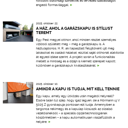
fokozott biztonsági szintekkel és tervezési szabadságot
engedő formavilággal.
2025. október 22.
A HÁZ, AHOL A GARÁZSKAPU IS STÍLUST
TEREMT
Egy Pest megyei otthon, ahol minden részlet személyes
vízióból született meg – még a garázskapu is. A
háztulajdonos, H. R., aki tapasztalt felújítóként újít meg
lakásokat és családi házakat, ezúttal saját otthonát alakította
át egyedi ízlése szerint. A projekt során a funkcionalitás
mellett a minőség és a dizájn is kiemelt szerepet kapott,
különösen a garázskapuk kiválasztásánál.
2025. október 10.
AMIKOR A KAPU IS TUDJA, MIT KELL TENNIE
Egy kapu, amely egy ütközés után magától helyreáll?
Elsőre talán túl szép, hogy igaz legyen, de a Hörmann új V
5025 Z gyorskapuja pontosan ezt tudja. Amennyiben a
targonca nekimegy és a kapulap kicsúszik az oldalsó
vezetősínekből – a speciális cipzártechnológiának
köszönhetően – a kapu automatikusan visszafűződik a
helyére.