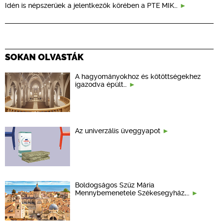
Idén is népszerűek a jelentkezők körében a PTE MIK…
SOKAN OLVASTÁK
A hagyományokhoz és kötöttségekhez
igazodva épült…
Az univerzális üveggyapot
Boldogságos Szűz Mária
Mennybemenetele Székesegyház,…