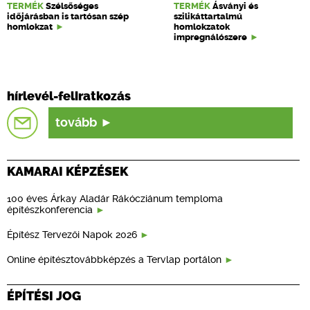
TERMÉK
Szélsőséges
TERMÉK
Ásványi és
időjárásban is tartósan szép
szilikáttartalmú
homlokzat
homlokzatok
impregnálószere
hírlevél-feliratkozás
tovább
KAMARAI KÉPZÉSEK
100 éves Árkay Aladár Rákócziánum temploma
építészkonferencia
Építész Tervezői Napok 2026
Online építésztovábbképzés a Tervlap portálon
ÉPÍTÉSI JOG