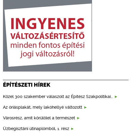
ÉPÍTÉSZETI HÍREK
Közel 300 szakember válaszolt az Építész Szakpolitikai…
Az óriásplakát, mely lakóhellyé változott
Városrész, amit körülölel a természet
Üzbegisztáni útinaplómból, 1. rész