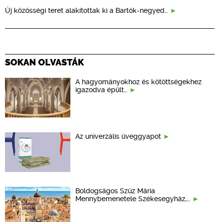
Új közösségi teret alakítottak ki a Bartók-negyed…
SOKAN OLVASTÁK
A hagyományokhoz és kötöttségekhez
igazodva épült…
Az univerzális üveggyapot
Boldogságos Szűz Mária
Mennybemenetele Székesegyház,…