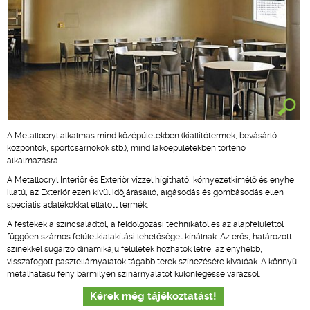
A Metallocryl alkalmas mind középületekben (kiállítótermek, bevásárló-
központok, sportcsarnokok stb.), mind lakóépületekben történő
alkalmazásra.
A Metallocryl Interiör és Exteriör vízzel hígítható, környezetkímélő és enyhe
illatú, az Exteriör ezen kívül időjárásálló, algásodás és gombásodás ellen
speciális adalékokkal ellátott termék.
A festékek a színcsaládtól, a feldolgozási technikától és az alapfelülettől
függően számos felületkialakítási lehetőséget kínálnak. Az erős, határozott
színekkel sugárzó dinamikájú felületek hozhatók létre, az enyhébb,
visszafogott pasztellárnyalatok tágabb terek színezésére kiválóak. A könnyű
metálhatású fény bármilyen színárnyalatot különlegessé varázsol.
Kérek még tájékoztatást!