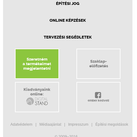
ÉPÍTÉSI JOG
ONLINE KÉPZÉSEK
TERVEZÉSI SEGÉDLETEK
Szeretném
Szaklap-
a termékeimet
előfizetés
megjelentetni
Kiadványaink
online:
ember kedveli
Adatvédelem
Médiaajánlat
Impresszum
Építési megoldások
© 2009–2016