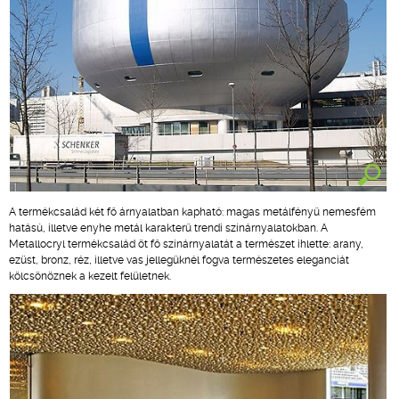
A termékcsalád két fő árnyalatban kapható: magas metálfényű nemesfém
hatású, illetve enyhe metál karakterű trendi színárnyalatokban. A
Metallocryl termékcsalád öt fő színárnyalatát a természet ihlette: arany,
ezüst, bronz, réz, illetve vas jellegüknél fogva természetes eleganciát
kölcsönöznek a kezelt felületnek.