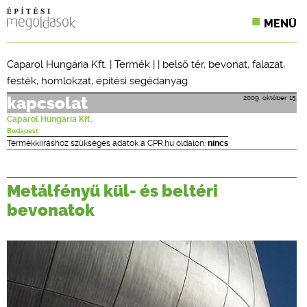
MENÜ
KONFERENCIÁK
Caparol Hungária Kft.
|
Termék
| |
belső tér
,
bevonat
,
falazat
,
festék
,
homlokzat
,
építési segédanyag
SZAKLAPOK
2009. október 15.
kapcsolat
CPR TERMÉKKIÍRÁS
Caparol Hungária Kft.
Budapest
ÉPÍTÉSI JOG
Termékkiíráshoz szükséges adatok a CPR.hu oldalon:
nincs
ONLINE KÉPZÉSEK
Metálfényű kül- és beltéri
TERVEZÉSI SEGÉDLETEK
bevonatok