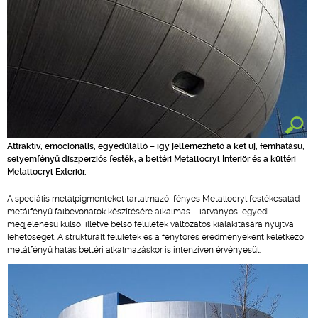
Attraktív, emocionális, egyedülálló – így jellemezhető a két új, fémhatású,
selyemfényű diszperziós festék, a beltéri Metallocryl Interiör és a kültéri
Metallocryl Exteriör.
A speciális metálpigmenteket tartalmazó, fényes Metallocryl festékcsalád
metálfényű falbevonatok készítésére alkalmas – látványos, egyedi
megjelenésű külső, illetve belső felületek változatos kialakítására nyújtva
lehetőséget. A struktúrált felületek és a fénytörés eredményeként keletkező
metálfényű hatás beltéri alkalmazáskor is intenzíven érvényesül.