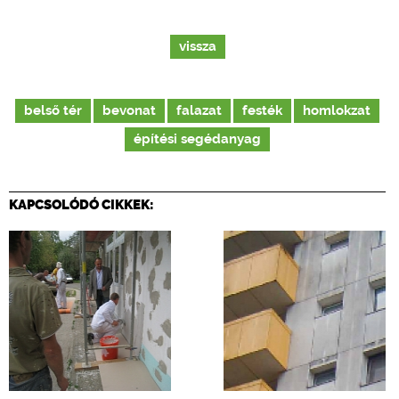
vissza
belső tér
bevonat
falazat
festék
homlokzat
építési segédanyag
KAPCSOLÓDÓ CIKKEK: