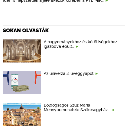
Idén is népszerűek a jelentkezők körében a PTE MIK…
SOKAN OLVASTÁK
A hagyományokhoz és kötöttségekhez
igazodva épült…
Az univerzális üveggyapot
Boldogságos Szűz Mária
Mennybemenetele Székesegyház,…