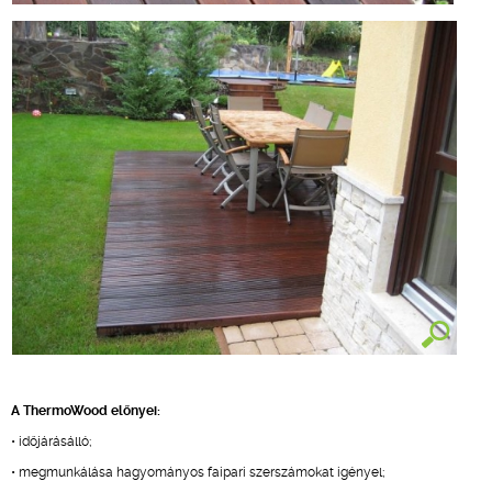
A ThermoWood előnyei:
• időjárásálló;
• megmunkálása hagyományos faipari szerszámokat igényel;