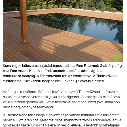
Különleges hőkezelési eljárást fejlesztett ki a Finn Fatermék Gyártó Iparág
és a Finn Állami Kutató Intézet, aminek speciális adottságokkal
rendelkező faanyag, a ThermoWood lett az eredménye. A ThermoWood
élettartama – szakszerű beépítéssel – akár a 30 évet is elérheti.
Az átlagos fenyőknél sötétebb, kávébarna színű ThermoWood a hőkezelés
hatására kevésbé vetemedik, javul a hőszigetelő képessége, és ellenállóvá
válik a farontó gombákkal, illetve rovarokkal szemben, ezért jóval időállóbb,
mint a hagyományos faanyagok.
A ThermoWood tartóssága a hőkezelés folyamán minimálisra csökkentett
hemicellulóz (arabinóz, galactóz, xilóz, mannóz) tartalom eredménye, ami a
gombák és baktériumok tápláléka. Mivel jól ellenáll a legtöbb gombafajnak