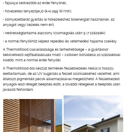
• fajsúlya kedvezőbb az erdei fenyőnél;
• hővezetési tényezője jó (λ=0,099 W/mK);
• környezetbarát gyártás (a hőkezeléshez bioenergiát használnak, az
anyagot vegyi kezelés nem éri);
• nedvességtartalma alacsony (csomagolás után 5–7 százalék);
• a normál fenyőkhöz képest repedési és vetemedési hajlama csekély.
A ThermoWood csavarállósága és terhelhetősége – a gyártáskor
bekövetkező sejtfalátalakulás miatt – csökken (körülbelül 20 százalékkal
kisebb, mint a normál erdei fenyőé).
A ThermoWood-ból készült termékek felületkezelés nélkül is hosszú
élettartamúak, de az UV sugárzás a felület szürküléséhez vezethet, ami
átlátszó pigmentált pácok alkalmazásával megelőzhető. A felületkezelő
anyagok első rétegét beépítés előtt, a további rétegeket a beépítés után
javasolt felhordani.