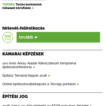
TERMÉK
Tartós burkolatok
hőkezelt kőrisfából
hírlevél-feliratkozás
tovább
KAMARAI KÉPZÉSEK
100 éves Árkay Aladár Rákócziánum temploma
építészkonferencia
Építész Tervezői Napok 2026
Online építésztovábbképzés a Tervlap portálon
ÉPÍTÉSI JOG
2026. június 30-ától elérhető az ÉTDR nyilvános felülete