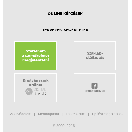
ONLINE KÉPZÉSEK
TERVEZÉSI SEGÉDLETEK
Szeretném
Szaklap-
a termékeimet
előfizetés
megjelentetni
Kiadványaink
online:
ember kedveli
Adatvédelem
Médiaajánlat
Impresszum
Építési megoldások
© 2009–2016