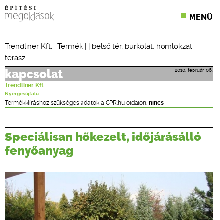
MENÜ
KONFERENCIÁK
Trendliner Kft.
|
Termék
| |
belső tér
,
burkolat
,
homlokzat
,
terasz
SZAKLAPOK
2010. február 06.
kapcsolat
CPR TERMÉKKIÍRÁS
Trendliner Kft.
Nyergesújfalu
ÉPÍTÉSI JOG
Termékkiíráshoz szükséges adatok a CPR.hu oldalon:
nincs
ONLINE KÉPZÉSEK
Speciálisan hőkezelt, időjárásálló
TERVEZÉSI SEGÉDLETEK
fenyőanyag