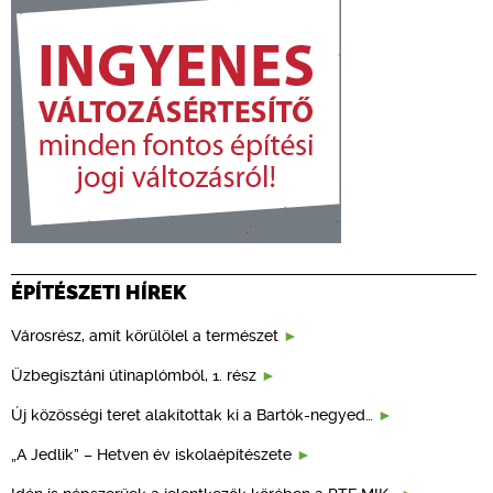
ÉPÍTÉSZETI HÍREK
Városrész, amit körülölel a természet
Üzbegisztáni útinaplómból, 1. rész
Új közösségi teret alakítottak ki a Bartók-negyed…
„A Jedlik” – Hetven év iskolaépítészete