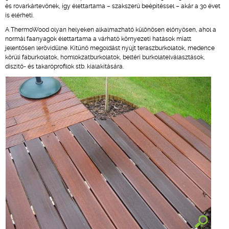
és rovarkártevőnek, így élettartama – szakszerű beépítéssel – akár a 30 évet
is elérheti.
A ThermoWood olyan helyeken alkalmazható különösen előnyösen, ahol a
normál faanyagok élettartama a várható környezeti hatások miatt
jelentősen lerövidülne. Kitűnő megoldást nyújt teraszburkolatok, medence
körüli faburkolatok, homlokzatburkolatok, beltéri burkolatelválasztások,
díszítő- és takaróprofilok stb. kialakítására.