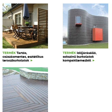
TERMÉK
Tartós,
TERMÉK
Időjárásálló,
csúszásmentes, esztétikus
sokszínű burkolatok
teraszburkolatok
kompaktlemezből