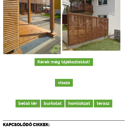
Kérek még tájékoztatást!
vissza
belső tér
burkolat
homlokzat
terasz
KAPCSOLÓDÓ CIKKEK: