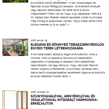
burkolatok tartós elkészítése – a sok bosszúságot és
fejtörést okozó felfagyott teraszok, tönkrement erkélyek
vagy lépcsők elkerülése. Mit lehet tenni a tartós
megoldásért? Miért van az, hogy a 19. században, illetve a
20. század első felében készült épületek kültéri burkolatai
még mindig jó állapotban vannak, míg a maiak szinte mind
tönkre mennek 5-10 év alatt?
2018. január 29.
ELEGÁNS ÉS KÖNNYED TERASZÁRNYÉKOLÓK
EGYEDI TEREK LÉTREHOZÁSÁRA
A formatervezett, letisztult Algarve árnyékolók mind a
minimál, mind a klasszikus stílushoz jól illeszthetők.
Leginkább a manapság is népszerű kerti szaletlikhez
hasonlíthatók, de nagy előnyük, hogy nemcsak felülről,
hanem oldalról is fedhetnek. A sorolható, lamellás tető-,
illetve textil oldalszerkezettel rendelhető Algarve árnyékolók
exkluzív életteret hoznak létre.
2016. október 10.
SZÚNYOGHÁLÓVAL, ÁRNYÉKOLÓVAL ÉS
VASALATOKKAL INTEGRÁLT HARMONIKA-
ERKÉLYAJTÓK