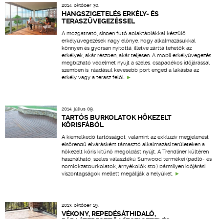
2014. október 30.
HANGSZIGETELÉS ERKÉLY- ÉS
TERASZÜVEGEZÉSSEL
A mozgatható, sínben futó ablaktáblákkal készülő
erkélyüvegezések nagy előnye, hogy alkalmazásukkal
könnyen és gyorsan nyitottá, illetve zárttá tehetők az
erkélyek, akár részben, akár teljesen. A mobil erkélyüvegezés
megbízható védelmet nyújt a szeles, csapadékos időjárással
szemben is, ráadásul kevesebb port enged a lakásba az
erkély vagy a terasz felől.
2014. július 09.
TARTÓS BURKOLATOK HŐKEZELT
KŐRISFÁBÓL
A kiemelkedő tartósságot, valamint az exkluzív megjelenést
elsőrendű elvárásként támasztó alkalmazási területeken a
hőkezelt kőris kitűnő megoldást nyújt. A Trendliner kültéren
használható, széles választékú Sunwood termékei (padló- és
homlokzatburkolatok, árnyékolók stb.) bármilyen időjárási
viszontagságok mellett megállják a helyüket.
2013. október 19.
VÉKONY, REPEDÉSÁTHIDALÓ,