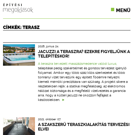
MENÜ
KONFERENCIÁK
CÍMKÉK: TERASZ
SZAKLAPOK
2026. június 24.
CPR TERMÉKKIÍRÁS
JACUZZI A TERASZRA? EZEKRE FIGYELJÜNK A
TELEPÍTÉSKOR!
ÉPÍTÉSI JOG
A teraszra tervezett masszázsmedence valódi
luxus
,
telepítése pedig szakértelmet és gondos tervezést igénylő
folyamat. Amikor egy több száz kilós szerkezetet és több
ONLINE KÉPZÉSEK
tonnányi vizet tervezünk egy épített födémre helyezni,
kiemelt mérnöki precizitásra van szükség. A projekt sikere a
részletekben rejlik: a statikai megfelelőség, az elektromos
TERVEZÉSI SEGÉDLETEK
hálózat biztonsága és a megfelelő vízelvezetés a garancia
arra, hogy a kültéri jacuzzi ne okozzon fejfájást a
későbbiekben.
2021. október 07.
A SZAKSZERŰ TERASZKIALAKÍTÁS TERVEZÉSI
ELVEI