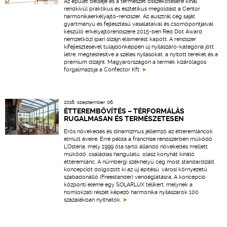
Az épület belseje és a természet összekötésére kínál
rendkívül praktikus és esztétikus megoldást a Centor
harmonikaerkélyajtó-rendszer. Az ausztrál cég saját
gyártmányú és fejlesztésű vasalataival és csomópontjaival
készülő erkélyajtórendszere 2015-ben Red Dot Award
nemzetközi ipari dizájn elismerést kapott. A rendszer
kifejlesztésével tulajdonképpen új nyílászáró-kategória jött
létre, megtestesítve a széles nyílásokat, a nyitott tereket és a
prémium dizájnt. Magyarországon a termék kizárólagos
forgalmazója a Confector Kft.
2016. szeptember 06.
ÉTTEREMBŐVÍTÉS – TÉRFORMÁLÁS
RUGALMASAN ÉS TERMÉSZETESEN
Erős növekedés és dinamizmus jellemző az étteremláncok
elmúlt éveire. Erre példa a franchise rendszerben működő
L’Osteria, mely 1999 óta tartó állandó növekedés mellett
működő, családias hangulatú, olasz konyhát kínáló
étteremlánc. A nürnbergi székhelyű cég most standardizált
koncepciót dolgozott ki az új építésű, városi környezetű,
szabadonálló (Freestander) vendéglátásra. A koncepció
központi eleme egy SOLARLUX télikert, melynek a
homlokzati részét képező harmonika nyílászárók 100
százalékban nyithatók.