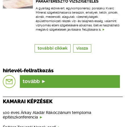
PÁRAÁTERESZTŐ VÍZSZIGETELÉS
A gyárilag előkevert, egykomponensű, poralakú Kvarc
Mineral szigetelőhabarcs teraszok, erkélyek, tetők, pincék,
aknák, medencék, alagutak, vizeshelyiségek,
épülethomlokzati részek víz- és talajnedvesség, valamint
víznyomás elleni szigetelésére alkalmas, illetve használható
meglévő szigetelések javítására, felújítására is.
további cikkek
vissza
hírlevél-feliratkozás
tovább
KAMARAI KÉPZÉSEK
100 éves Árkay Aladár Rákócziánum temploma
építészkonferencia