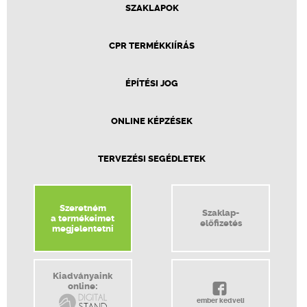
SZAKLAPOK
CPR TERMÉKKIÍRÁS
ÉPÍTÉSI JOG
ONLINE KÉPZÉSEK
TERVEZÉSI SEGÉDLETEK
Szeretném
Szaklap-
a termékeimet
előfizetés
megjelentetni
Kiadványaink
online:
ember kedveli