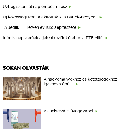
Üzbegisztáni útinaplómból, 1. rész
Új közösségi teret alakítottak ki a Bartók-negyed…
„A Jedlik” – Hetven év iskolaépítészete
Idén is népszerűek a jelentkezők körében a PTE MIK…
SOKAN OLVASTÁK
A hagyományokhoz és kötöttségekhez
igazodva épült…
Az univerzális üveggyapot