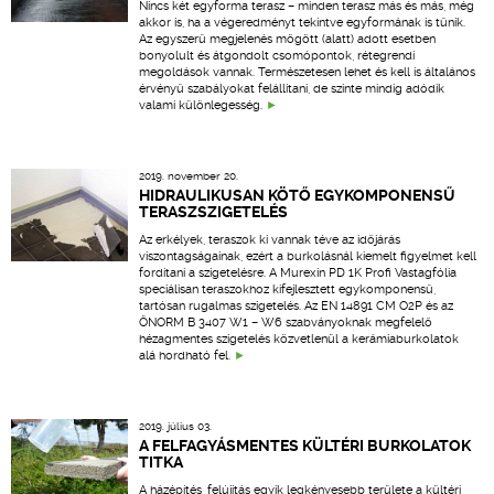
Nincs két egyforma terasz – minden terasz más és más, még
akkor is, ha a végeredményt tekintve egyformának is tűnik.
Az egyszerű megjelenés mögött (alatt) adott esetben
bonyolult és átgondolt csomópontok, rétegrendi
megoldások vannak. Természetesen lehet és kell is általános
érvényű szabályokat felállítani, de szinte mindig adódik
valami különlegesség.
2019. november 20.
HIDRAULIKUSAN KÖTŐ EGYKOMPONENSŰ
TERASZSZIGETELÉS
Az erkélyek, teraszok ki vannak téve az időjárás
viszontagságainak, ezért a burkolásnál kiemelt figyelmet kell
fordítani a szigetelésre. A Murexin PD 1K Profi Vastagfólia
speciálisan teraszokhoz kifejlesztett egykomponensű,
tartósan rugalmas szigetelés. Az EN 14891 CM O2P és az
ÖNORM B 3407 W1 – W6 szabványoknak megfelelő
hézagmentes szigetelés közvetlenül a kerámiaburkolatok
alá hordható fel.
2019. július 03.
A FELFAGYÁSMENTES KÜLTÉRI BURKOLATOK
TITKA
A házépítés, felújítás egyik legkényesebb területe a kültéri