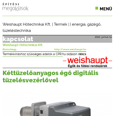
MENÜ
KONFERENCIÁK
Weishaupt Hőtechnikai Kft.
|
Termék
| |
energia
,
gázégő
,
tüzeléstechnika
SZAKLAPOK
2010. június 14.
kapcsolat
CPR TERMÉKKIÍRÁS
Weishaupt Hőtechnikai Kft.
Biatorbágy
http://www.weishaupt.hu
ÉPÍTÉSI JOG
Termékkiíráshoz szükséges adatok a CPR.hu oldalon:
nincs
ONLINE KÉPZÉSEK
Kéttüzelőanyagos égő digitális
TERVEZÉSI SEGÉDLETEK
tüzelésvezérlővel