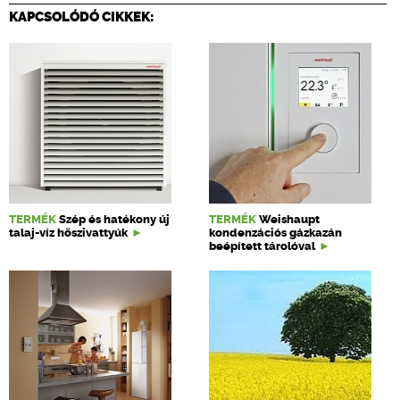
KAPCSOLÓDÓ CIKKEK:
TERMÉK
Szép és hatékony új
TERMÉK
Weishaupt
talaj-víz hőszivattyúk
kondenzációs gázkazán
beépített tárolóval