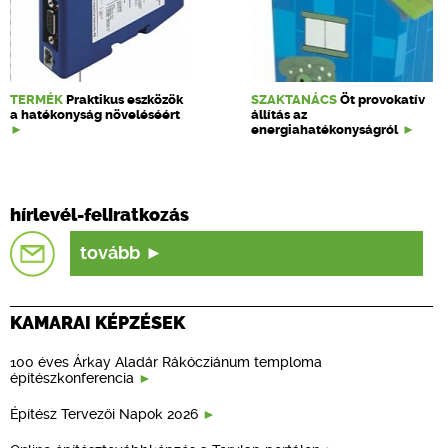
TERMÉK
Praktikus eszközök
SZAKTANÁCS
Öt provokatív
a hatékonyság növeléséért
állítás az
energiahatékonyságról
hírlevél-feliratkozás
tovább
KAMARAI KÉPZÉSEK
100 éves Árkay Aladár Rákócziánum temploma
építészkonferencia
Építész Tervezői Napok 2026