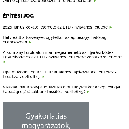
Online építésztovábbképzés a Tervlap portálon
ÉPÍTÉSI JOG
2026. június 30-ától elérhető az ÉTDR nyilvános felülete
Helyreállt a törvényes ügyfélkör az építésügyi hatósági
eljárásokban
A kormany.hu oldalon már megismerhető az Eljárási kódex
ügyfélkörre és az ÉTDR nyilvános felületére vonatkozó tervezet
Újra működni fog az ÉTDR általános tájékoztatási felülete? -
Frissítve: 2026.06.15.
Visszaállhat a 2024 augusztusa előtti ügyféli kör az építésügyi
hatósági eljárásokban (Frissítés: 2026.06.15.)