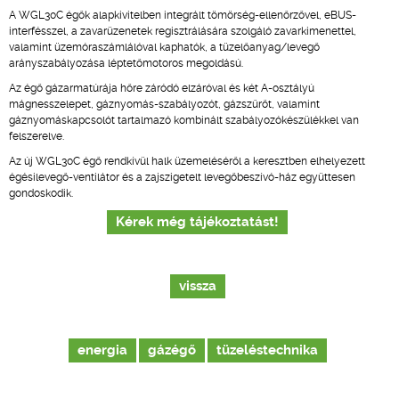
A WGL30C égők alapkivitelben integrált tömörség-ellenőrzővel, eBUS-
interfésszel, a zavarüzenetek regisztrálására szolgáló zavarkimenettel,
valamint üzemóraszámlálóval kaphatók, a tüzelőanyag/levegő
arányszabályozása léptetőmotoros megoldású.
Az égő gázarmatúrája hőre záródó elzáróval és két A-osztályú
mágnesszelepet, gáznyomás-szabályozót, gázszűrőt, valamint
gáznyomáskapcsolót tartalmazó kombinált szabályozókészülékkel van
felszerelve.
Az új WGL30C égő rendkívül halk üzemeléséről a keresztben elhelyezett
égésilevegő-ventilátor és a zajszigetelt levegőbeszívó-ház együttesen
gondoskodik.
Kérek még tájékoztatást!
vissza
energia
gázégő
tüzeléstechnika