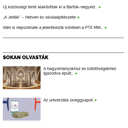
Új közösségi teret alakítottak ki a Bartók-negyed…
„A Jedlik” – Hetven év iskolaépítészete
Idén is népszerűek a jelentkezők körében a PTE MIK…
SOKAN OLVASTÁK
A hagyományokhoz és kötöttségekhez
igazodva épült…
Az univerzális üveggyapot