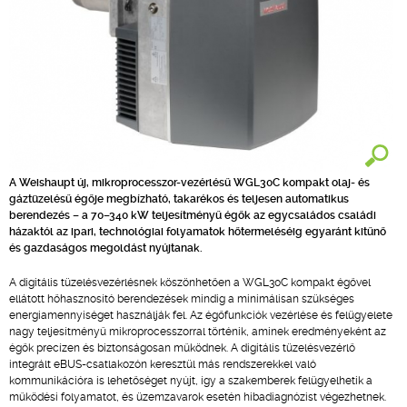
A Weishaupt új, mikroprocesszor-vezérlésű WGL30C kompakt olaj- és
gáztüzelésű égője megbízható, takarékos és teljesen automatikus
berendezés – a 70–340 kW teljesítményű égők az egycsaládos családi
házaktól az ipari, technológiai folyamatok hőtermeléséig egyaránt kitűnő
és gazdaságos megoldást nyújtanak.
A digitális tüzelésvezérlésnek köszönhetően a WGL30C kompakt égővel
ellátott hőhasznosító berendezések mindig a minimálisan szükséges
energiamennyiséget használják fel. Az égőfunkciók vezérlése és felügyelete
nagy teljesítményű mikroprocesszorral történik, aminek eredményeként az
égők precízen és biztonságosan működnek. A digitális tüzelésvezérlő
integrált eBUS-csatlakozón keresztül más rendszerekkel való
kommunikációra is lehetőséget nyújt, így a szakemberek felügyelhetik a
működési folyamatot, és üzemzavarok esetén hibadiagnózist végezhetnek.