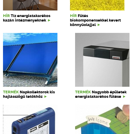
HÍR
Tíz energiatakarékos
HÍR
Fűtés
kazán intézményeknek
biokomponensekkel kevert
könnyűolajjal
TERMÉK
Napkollektorok kis
TERMÉK
Nagyobb épületek
hajlásszögű tetőkhöz
energiatakarékos fűtése