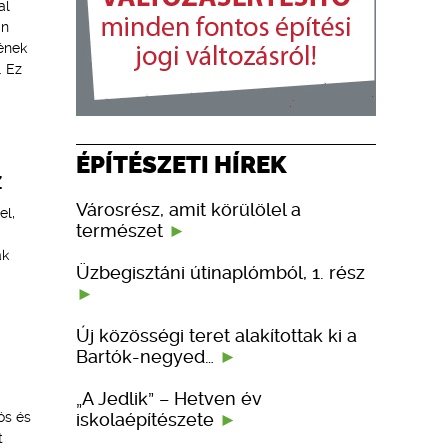
al
an
ének
. Ez
ÉPÍTÉSZETI HÍREK
Z
Városrész, amit körülölel a
el,
természet
ak
Üzbegisztáni útinaplómból, 1. rész
Új közösségi teret alakítottak ki a
Bartók-negyed…
„A Jedlik” – Hetven év
iskolaépítészete
ós és
t