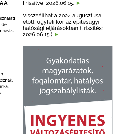
Frissítve: 2026.06.15.
A A
Visszaállhat a 2024 augusztusa
sználati
előtti ügyféli kör az építésügyi
, de –
hatósági eljárásokban (Frissítés:
ennyvíz-
2026.06.15.)
an
koznak,
unka,
y