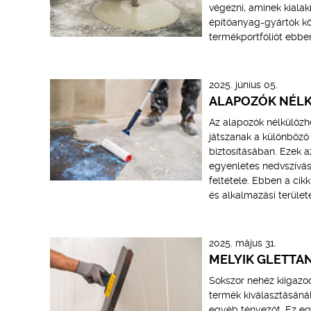
végezni, aminek kialak
építőanyag-gyártók kö
termékportfóliót ebbe
2025. június 05.
ALAPOZÓK NÉLK
Az alapozók nélkülözhe
játszanak a különböző
biztosításában. Ezek a
egyenletes nedvszívás
feltétele. Ebben a cik
és alkalmazási területe
2025. május 31.
MELYIK GLETTA
Sokszor nehéz kiigazo
termék kiválasztásáná
egyéb tényezőt. Ez eg