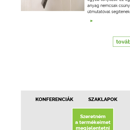
anyag nemcsak csúnya,
útmutatóval segítenek
továb
KONFERENCIÁK
SZAKLAPOK
Szeretném
a termékeimet
megjelentetni