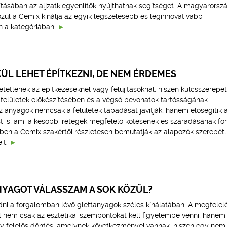
ításában az aljzatkiegyenlítők nyújthatnak segítséget. A magyarorszá
zül a Cemix kínálja az egyik legszélesebb és leginnovatívabb
n a kategóriában.
ÜL LEHET ÉPÍTKEZNI, DE NEM ÉRDEMES
tetlenek az építkezéseknél vagy felújításoknál, hiszen kulcsszerepet
 felületek előkészítésében és a végső bevonatok tartósságának
z anyagok nemcsak a felületek tapadását javítják, hanem elősegítik 
t is, ami a későbbi rétegek megfelelő kötésének és száradásának fo
kben a Cemix szakértői részletesen bemutatják az alapozók szerepét, 
it.
NYAGOT VÁLASSZAM A SOK KÖZÜL?
dni a forgalomban lévő glettanyagok széles kínálatában. A megfelel
l nem csak az esztétikai szempontokat kell figyelembe venni, hane
y felelős döntés, amelynek következményei vannak, hiszen egy nem 