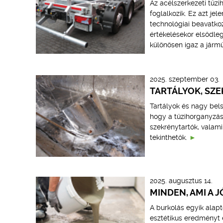
Az acélszerkezeti tűz
foglalkozik. Ez azt j
technológiai beavatko
értékelésekor elsődle
különösen igaz a jármű
2025. szeptember 03.
TARTÁLYOK, SZ
Tartályok és nagy bels
hogy a tűzihorganyzás
szekrénytartók, valam
tekinthetők.
2025. augusztus 14.
MINDEN, AMI A 
A burkolás egyik alapt
esztétikus eredményt e