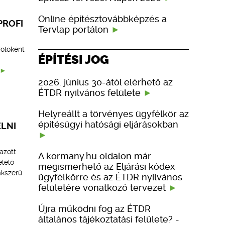
Online építésztovábbképzés a
PROFI
Tervlap portálon
rolóként
ÉPÍTÉSI JOG
2026. június 30-ától elérhető az
ÉTDR nyilvános felülete
Helyreállt a törvényes ügyfélkör az
építésügyi hatósági eljárásokban
ELNI
azott
A kormany.hu oldalon már
lelő
megismerhető az Eljárási kódex
akszerű
ügyfélkörre és az ÉTDR nyilvános
felületére vonatkozó tervezet
Újra működni fog az ÉTDR
általános tájékoztatási felülete? -