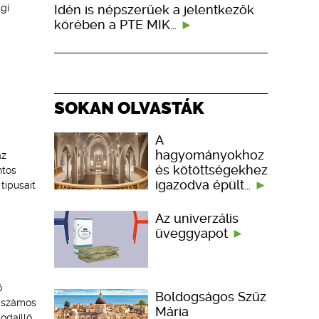
Idén is népszerűek a jelentkezők
gi
körében a PTE MIK…
SOKAN OLVASTÁK
A
hagyományokhoz
az
és kötöttségekhez
ntos
igazodva épült…
típusait
Az univerzális
üveggyapot
ő
Boldogságos Szűz
m számos
Mária
odaillő