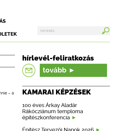
ÁS
DLETEK
hírlevél-feliratkozás
tovább
KAMARAI KÉPZÉSEK
nnie – a
m
100 éves Árkay Aladár
Rákócziánum temploma
építészkonferencia
Építész Tervezői Napok 2026