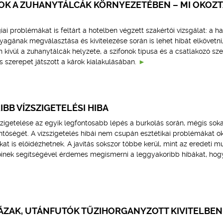
K A ZUHANYTÁLCÁK KÖRNYEZETÉBEN – MI OKOZT
ai problémákat is feltárt a hotelben végzett szakértői vizsgálat: a ha
anyagának megválasztása és kivitelezése során is lehet hibát elkövetni
en kívül a zuhanytálcák helyzete, a szifonok típusa és a csatlakozó sz
s szerepet játszott a károk kialakulásában.
IBB VÍZSZIGETELÉSI HIBA
szigetelése az egyik legfontosabb lépés a burkolás során, mégis sok
ntőségét. A vízszigetelés hibái nem csupán esztétikai problémákat o
at is előidézhetnek. A javítás sokszor többe kerül, mint az eredeti m
őinek segítségével érdemes megismerni a leggyakoribb hibákat, hog
VÁZAK, UTÁNFUTÓK TŰZIHORGANYZOTT KIVITELBEN