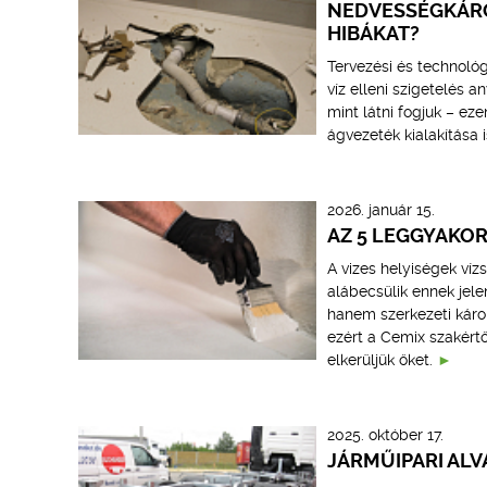
NEDVESSÉGKÁRO
HIBÁKAT?
Tervezési és technológi
víz elleni szigetelés 
mint látni fogjuk – ez
ágvezeték kialakítása i
2026. január 15.
AZ 5 LEGGYAKOR
A vizes helyiségek víz
alábecsülik ennek jele
hanem szerkezeti károk
ezért a Cemix szakért
elkerüljük őket.
2025. október 17.
JÁRMŰIPARI AL