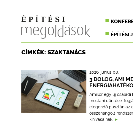
KONFER
ÉPÍTÉSI 
CÍMKÉK: SZAKTANÁCS
2026. június 08.
3 DOLOG, AMI M
ENERGIAHATÉK
Amikor egy új családi 
mostani döntései fogj
elegendő pusztán az es
összehangolt rendsze
kihívásainak.