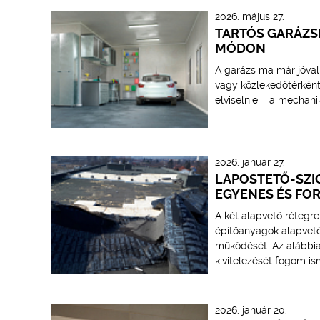
2026. május 27.
TARTÓS GARÁZSP
MÓDON
A garázs ma már jóval
vagy közlekedőtérként 
elviselnie – a mechani
2026. január 27.
LAPOSTETŐ-SZIG
EGYENES ÉS FO
A két alapvető rétegr
építőanyagok alapvető
működését. Az alábbia
kivitelezését fogom ism
2026. január 20.