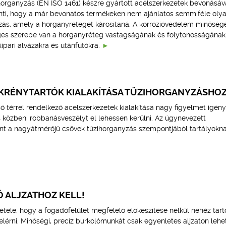
ihorganyzás (EN ISO 1461) készre gyártott acélszerkezetek bevonásáv
elenti, hogy a már bevonatos termékeken nem ajánlatos semmiféle oly
zás, amely a horganyréteget károsítaná. A korrózióvédelem minőség
ges szerepe van a horganyréteg vastagságának és folytonosságának
ipari alvázakra és utánfutókra.
EKRÉNYTARTÓK KIALAKÍTÁSA TŰZIHORGANYZÁSHO
ő térrel rendelkező acélszerkezetek kialakítása nagy figyelmet igény
 közbeni robbanásveszélyt el lehessen kerülni. Az úgynevezett
int a nagyátmérőjű csövek tűzihorganyzás szempontjából tartályokn
JÓ ALJZATHOZ KELL!
étele, hogy a fogadófelület megfelelő előkészítése nélkül nehéz tart
lérni. Minőségi, precíz burkolómunkát csak egyenletes aljzaton lehe