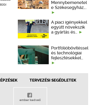
Mennybemenetel
ábbi
e Székesegyház,…
A piaci igényekkel
együtt növekszik
a gyártás és…
Portfólióbővítéssel
és technológiai
fejlesztésekkel…
KÉPZÉSEK
TERVEZÉSI SEGÉDLETEK
ember kedveli