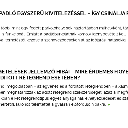
ADLÓ EGYSZERŰ KIVITELEZÉSSEL – ÍGY CSINÁLJA 
 több, mint egy fedett parkolóhely: sok háztartásban műhelyként, tá
is funkcionál. Emiatt a padlóburkolatnak komoly igénybevételt kell
kai terheléstől kezdve a szennyeződéseken át az időjárási hatásokig.
ETELÉSEK JELLEMZŐ HIBÁI – MIRE ÉRDEMES FIGY
RDÍTOTT RÉTEGREND ESETÉBEN?
endi megoldásban – az egyenes és a fordított rétegrendben – alkalm
en meghatározzák az adott rétegrend szakszerűségét, azaz a megfe
kban e két rétegrendtípus egyes anyagainak elhelyezkedését és sz
ertetni, különös tekintettel a gyakran előforduló hibákra.