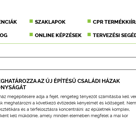
ENCIÁK
SZAKLAPOK
CPR TERMÉKKIÍR
JOG
ONLINE KÉPZÉSEK
TERVEZÉSI SEGÉ
EGHATÁROZZA AZ ÚJ ÉPÍTÉSŰ CSALÁDI HÁZAK
ONYSÁGÁT
ház megépítésére adja a fejét, rengeteg tényezőt számításba kell ve
ák meghatározni a következő évtizedek kényelmét és költségeit. Ne
ztétikára és a térfelosztásra koncentrálni: az épületnek komplex,
rként kell működnie, amely minden elemében megfelel a mai kor