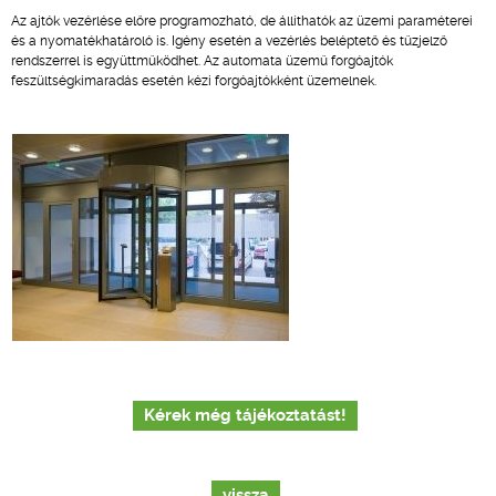
Az ajtók vezérlése előre programozható, de állíthatók az üzemi paraméterei
és a nyomatékhatároló is. Igény esetén a vezérlés beléptető és tűzjelző
rendszerrel is együttműködhet. Az automata üzemű forgóajtók
feszültségkimaradás esetén kézi forgóajtókként üzemelnek.
Kérek még tájékoztatást!
vissza