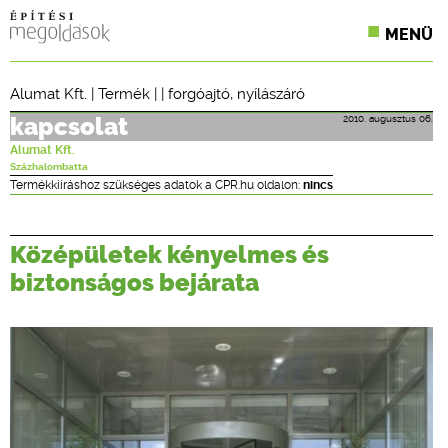
MENÜ
KONFERENCIÁK
Alumat Kft.
|
Termék
| |
forgóajtó
,
nyílászáró
SZAKLAPOK
2010. augusztus 06.
kapcsolat
Alumat Kft.
CPR TERMÉKKIÍRÁS
Százhalombatta
Termékkiíráshoz szükséges adatok a CPR.hu oldalon:
nincs
ÉPÍTÉSI JOG
Középületek kényelmes és
ONLINE KÉPZÉSEK
biztonságos bejárata
TERVEZÉSI SEGÉDLETEK