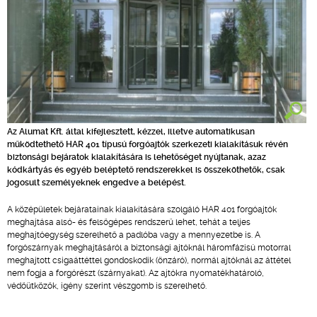
Az Alumat Kft. által kifejlesztett, kézzel, illetve automatikusan
működtethető HAR 401 típusú forgóajtók szerkezeti kialakításuk révén
biztonsági bejáratok kialakítására is lehetőséget nyújtanak, azaz
kódkártyás és egyéb beléptető rendszerekkel is összeköthetők, csak
jogosult személyeknek engedve a belépést.
A középületek bejáratainak kialakítására szolgáló HAR 401 forgóajtók
meghajtása alsó- és felsőgépes rendszerű lehet, tehát a teljes
meghajtóegység szerelhető a padlóba vagy a mennyezetbe is. A
forgószárnyak meghajtásáról a biztonsági ajtóknál háromfázisú motorral
meghajtott csigaáttéttel gondoskodik (önzáró), normál ajtóknál az áttétel
nem fogja a forgórészt (szárnyakat). Az ajtókra nyomatékhatároló,
védőütközők, igény szerint vészgomb is szerelhető.