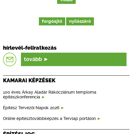
forgóajtó
nyílászáró
hírlevél-feliratkozás
tovább
KAMARAI KÉPZÉSEK
100 éves Árkay Aladár Rákócziánum temploma
építészkonferencia
Építész Tervezői Napok 2026
Online építésztovábbképzés a Tervlap portálon