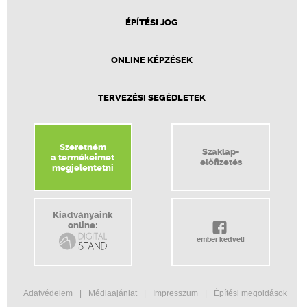
ÉPÍTÉSI JOG
ONLINE KÉPZÉSEK
TERVEZÉSI SEGÉDLETEK
Szeretném
Szaklap-
a termékeimet
előfizetés
megjelentetni
Kiadványaink
online:
ember kedveli
Adatvédelem
Médiaajánlat
Impresszum
Építési megoldások