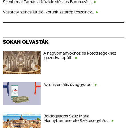
Szentirmai Tamás a Közlekedési és Beruházási…
Vasarely színes illúziói korunk sztárépítészeinek…
SOKAN OLVASTÁK
A hagyományokhoz és kötöttségekhez
igazodva épült…
Az univerzális üveggyapot
Boldogságos Szűz Mária
Mennybemenetele Székesegyház,…