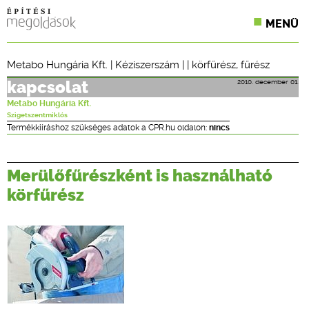
MENÜ
KONFERENCIÁK
Metabo Hungária Kft.
|
Kéziszerszám
| |
körfűrész
,
fűrész
SZAKLAPOK
2010. december 01.
kapcsolat
Metabo Hungária Kft.
CPR TERMÉKKIÍRÁS
Szigetszentmiklós
Termékkiíráshoz szükséges adatok a CPR.hu oldalon:
nincs
ÉPÍTÉSI JOG
Merülőfűrészként is használható
ONLINE KÉPZÉSEK
körfűrész
TERVEZÉSI SEGÉDLETEK