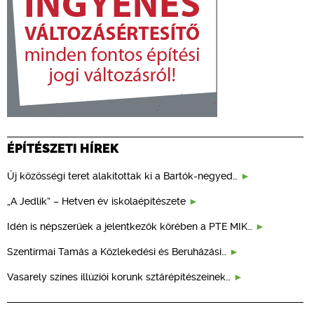
ÉPÍTÉSZETI HÍREK
Új közösségi teret alakítottak ki a Bartók-negyed…
„A Jedlik” – Hetven év iskolaépítészete
Idén is népszerűek a jelentkezők körében a PTE MIK…
Szentirmai Tamás a Közlekedési és Beruházási…
Vasarely színes illúziói korunk sztárépítészeinek…