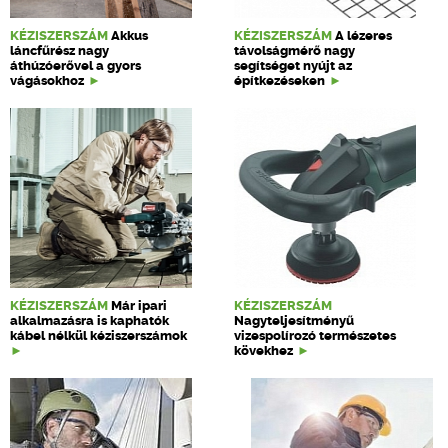
KÉZISZERSZÁM
Akkus
KÉZISZERSZÁM
A lézeres
láncfűrész nagy
távolságmérő nagy
áthúzóerővel a gyors
segítséget nyújt az
vágásokhoz
építkezéseken
KÉZISZERSZÁM
Már ipari
KÉZISZERSZÁM
alkalmazásra is kaphatók
Nagyteljesítményű
kábel nélkül kéziszerszámok
vizespolírozó természetes
kövekhez