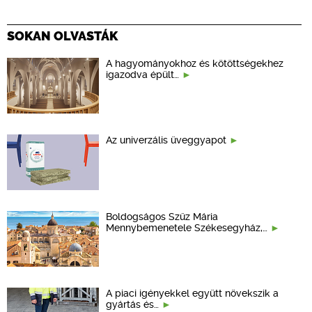
SOKAN OLVASTÁK
A hagyományokhoz és kötöttségekhez
igazodva épült…
Az univerzális üveggyapot
Boldogságos Szűz Mária
Mennybemenetele Székesegyház,…
A piaci igényekkel együtt növekszik a
gyártás és…