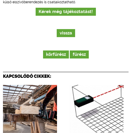
külső elszívóberendezés is csatlakoztatható.
Kérek még tájékoztatást!
vissza
körfűrész
fűrész
KAPCSOLÓDÓ CIKKEK: