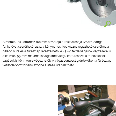
A merülő- és körfűrész 160 mm átmérőjű fűrésztárcsája SmartChange
funkcióval cserélhető, azaz a kényelmes, két kézzel végezhető cseréhez a
billenő bura és a fűrészlap reteszelhető. A 45°-ig ferde vágások végzésére is
alkalmas, 55 mm maximális vágásmélységű körfűrésszel a falhoz közeli
vágások is könnyen elvégezhetők. A vágáspontosság érdekében a fűrészlap
vezetőlaphoz történő szögbe állítása utánállítható.