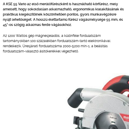
A KSE 55 Vario az első merülőfűrészként is használható körfűrész, mely
amellett, hogy sokoldalúan alkalmazható, ergonomikus kialakításának és
praktikus kiegészítőinek köszönhetően pontos, gyors munkavégzésre
nyújt lehetőséget. A hosszú élettartamú fűrész vágásmélysége 55 mm, és
45°-os szögig alkalmas ferde vágásokhoz.
Az 1200 Wattos gép mágnesjeladós, a különféle fordulatszám
tartományokban 100 százalékban fordulatszám-tartó elektronikával
rendelkezik. Üresjárati fordulatszáma 2000-5200 min-1, a beállítás
fordulatszám-választó állítókerékkel végezhető.