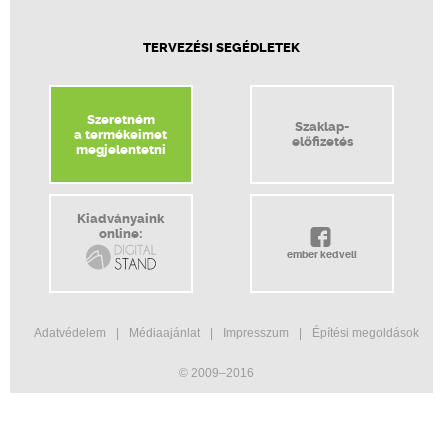
TERVEZÉSI SEGÉDLETEK
Szeretném
Szaklap-
a termékeimet
előfizetés
megjelentetni
Kiadványaink
online:
ember kedveli
Adatvédelem
Médiaajánlat
Impresszum
Építési megoldások
© 2009–2016