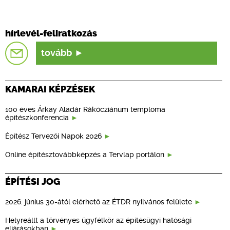
hírlevél-feliratkozás
tovább
KAMARAI KÉPZÉSEK
100 éves Árkay Aladár Rákócziánum temploma
építészkonferencia
Építész Tervezői Napok 2026
Online építésztovábbképzés a Tervlap portálon
ÉPÍTÉSI JOG
2026. június 30-ától elérhető az ÉTDR nyilvános felülete
Helyreállt a törvényes ügyfélkör az építésügyi hatósági
eljárásokban