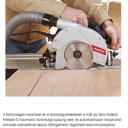
A biztonságos használat és a tartósság érdekében a KSE 55 Vario fűrészt
Metabo S Automatic biztonsági kuplung védi, és automatikusan kikapcsoló,
önkioldó szénkefével készül. Elforgatható, rögzíthető elszívócsonkjához