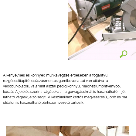
A kényelmes és könnyed munkavégzés érdekében a fogantyú
rezgéscsillapító, csúszásmentes gumibevonattal van ellátva, a
védőburkolatok, valamint asztal pedig könnyű, magnéziumöntvényből
készül. A jelölés szerinti vágásokat – a gérvágásoknál is használható – jól
látható vágáskijelző segíti. A készülékhez kettős megvezetésű, jobb és bal
oldalon is használható párhuzamvezető tartozik.