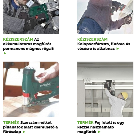
KÉZISZERSZÁM
Az
KÉZISZERSZÁM
akkumulátoros magfúrót
Kalapácsfúrásra, fúrásra és
permanens mágnes rögzíti
vésésre is alkalmas
TERMÉK
Szerszám nélkül,
TERMÉK
Fej fölött is egy
pillanatok alatt cserélhető a
kézzel használható
fűrészlap
magfúrók