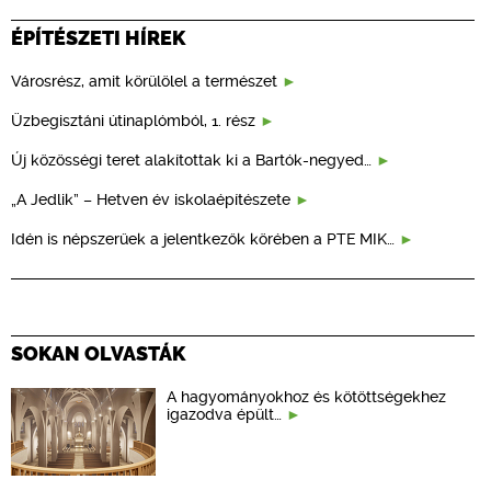
ÉPÍTÉSZETI HÍREK
Városrész, amit körülölel a természet
Üzbegisztáni útinaplómból, 1. rész
Új közösségi teret alakítottak ki a Bartók-negyed…
„A Jedlik” – Hetven év iskolaépítészete
Idén is népszerűek a jelentkezők körében a PTE MIK…
SOKAN OLVASTÁK
A hagyományokhoz és kötöttségekhez
igazodva épült…