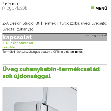
MENÜ
KONFERENCIÁK
Z-A Design Stúdió Kft.
|
Termék
| |
fürdőszoba
,
üveg
,
üvegajtó
,
üvegfal
,
zuhanyzó
SZAKLAPOK
2011. augusztus 26.
kapcsolat
CPR TERMÉKKIÍRÁS
Z-A Design Stúdió Kft.
Leányfalu
ÉPÍTÉSI JOG
Termékkiíráshoz szükséges adatok a CPR.hu oldalon:
nincs
ONLINE KÉPZÉSEK
Üveg zuhanykabin-termékcsalád
TERVEZÉSI SEGÉDLETEK
sok újdonsággal