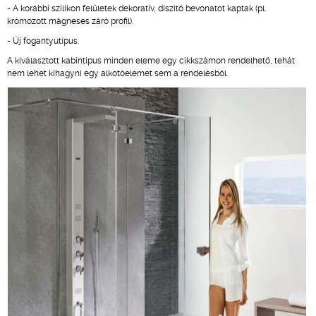
- A korábbi szilikon felületek dekoratív, díszítő bevonatot kaptak (pl.
krómozott mágneses záró profil).
- Új fogantyútípus.
A kiválasztott kabintípus minden eleme egy cikkszámon rendelhető, tehát
nem lehet kihagyni egy alkotóelemet sem a rendelésből.