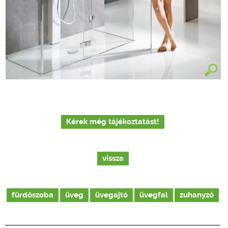
Kérek még tájékoztatást!
vissza
fürdőszoba
üveg
üvegajtó
üvegfal
zuhanyzó