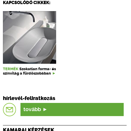
KAPCSOLÓDÓ CIKKEK:
TERMÉK
Szokatlan forma- és
színvilág a fürdőszobában
hírlevél-feliratkozás
tovább
KAMARAI KÉPZÉSEK