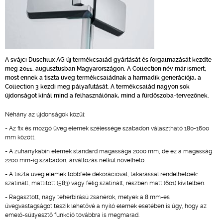
A svájci Duschlux AG új termékcsalád gyártását és forgalmazását kezdte
meg 2011. augusztusban Magyarországon. A Collection név már ismert;
most ennek a tiszta üveg termékcsaládnak a harmadik generációja, a
Collection 3 kezdi meg pályafutását. A termékcsalád nagyon sok
újdonságot kínál mind a felhasználónak, mind a fürdőszoba-tervezőnek.
Néhány az újdonságok közül:
- Az fix és mozgó üveg elemek szélessége szabadon választható 180-1600
mm között.
- A zuhanykabin elemek standard magassága 2000 mm, de ez a magasság
2200 mm-ig szabadon, árváltozás nélkül növelhető.
- A tiszta üveg elemek többféle dekorációval, takarással rendelhetőek:
szatinált, mattított (583) vagy félig szatinált, részben matt (601) kivitelben.
- Ragasztott, nagy teherbírású zsanérok, melyek a 8 mm-es
üvegvastagságot teszik lehetővé a nyíló elemek esetében is úgy, hogy az
emelő-süllyesztő funkció továbbra is megmarad.