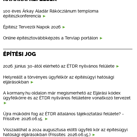
100 éves Árkay Aladár Rákócziánum temploma
építészkonferencia
Építész Tervezői Napok 2026
Online építésztovábbképzés a Tervlap portálon
ÉPÍTÉSI JOG
2026. június 30-ától elérhető az ÉTDR nyilvános felülete
Helyreállt a törvényes ügyfélkör az építésügyi hatósági
eljárásokban
A kormany.hu oldalon már megismerhető az Eljárási kódex
ügyfélkörre és az ÉTDR nyilvános felületére vonatkozó tervezet
Újra működni fog az ÉTDR általános tájékoztatási felülete? -
Frissítve: 2026.06.15.
Visszaállhat a 2024 augusztusa előtti ügyféli kör az építésügyi
hatósági eljárásokban (Frissítés: 2026.06.15.)