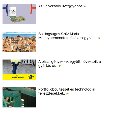
Az univerzális üveggyapot
Boldogságos Szűz Mária
Mennybemenetele Székesegyház,…
A piaci igényekkel együtt növekszik a
gyártás és…
Portfólióbővítéssel és technológiai
fejlesztésekkel…