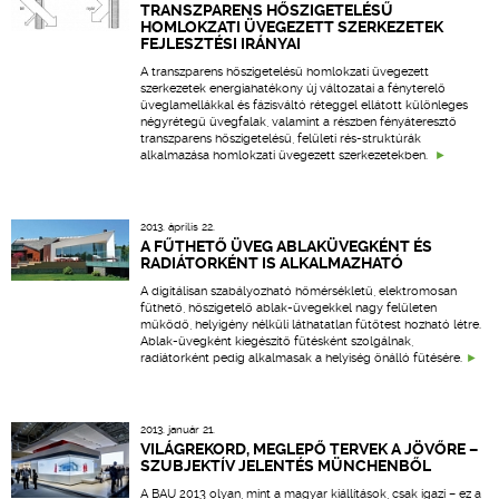
TRANSZPARENS HŐSZIGETELÉSŰ
HOMLOKZATI ÜVEGEZETT SZERKEZETEK
FEJLESZTÉSI IRÁNYAI
A transzparens hőszigetelésű homlokzati üvegezett
szerkezetek energiahatékony új változatai a fényterelő
üveglamellákkal és fázisváltó réteggel ellátott különleges
négyrétegű üvegfalak, valamint a részben fényáteresztő
transzparens hőszigetelésű, felületi rés-struktúrák
alkalmazása homlokzati üvegezett szerkezetekben.
2013. április 22.
A FŰTHETŐ ÜVEG ABLAKÜVEGKÉNT ÉS
RADIÁTORKÉNT IS ALKALMAZHATÓ
A digitálisan szabályozható hőmérsékletű, elektromosan
fűthető, hőszigetelő ablak-üvegekkel nagy felületen
működő, helyigény nélküli láthatatlan fűtőtest hozható létre.
Ablak-üvegként kiegészítő fűtésként szolgálnak,
radiátorként pedig alkalmasak a helyiség önálló fűtésére.
2013. január 21.
VILÁGREKORD, MEGLEPŐ TERVEK A JÖVŐRE –
SZUBJEKTÍV JELENTÉS MÜNCHENBŐL
A BAU 2013 olyan, mint a magyar kiállítások, csak igazi – ez a