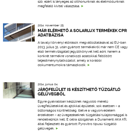
szó, ezért is lényeges az otthonunknak és életmódunknak
megfelelő kivitel választása.
2014. november 25.
MÁR ELÉRHETŐ A SOLARLUX TERMÉKEK CPR
ADATBÁZISA
A tavalyi törvényi előírások megváltoztatásával az EU-ban
2013. július 31. után gyártott termékekről már nem CE vagy
első termékvizsgálati jegyzőkönyvet kell adni, hanem a
konkrét termékre vonatkozó adatokkal feltöltött
teljesítménynyilatkozatot, amely a korábbi
dokumentumokra támaszkodik.
2014. június 04.
JÁRÓFELÜLET IS KÉSZÍTHETŐ TŰZGÁTLÓ
GÉLÜVEGBŐL
Egyre gyakrabban készülnek nagyobb méretű
üvegfelületekkel és ajtókkal épületek; sok esetben – a
biztonságos kiüríthetőség, illetve a vagyonvédelem
érdekében – az üvegezéseknek tűzgátlási tulajdonsággal is
rendelkezniük kell. E célra szolgálnak a Dunamenti AKA Kft.
által fejlesztett és gyártott Pyrovitro típusú tűzgátló
gélüvegek.