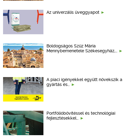
Az univerzális üveggyapot
Boldogságos Szűz Mária
Mennybemenetele Székesegyház,…
A piaci igényekkel együtt növekszik a
gyártás és…
Portfólióbővítéssel és technológiai
fejlesztésekkel…