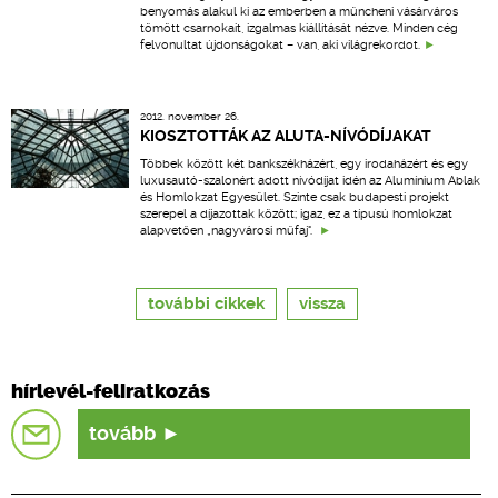
benyomás alakul ki az emberben a müncheni vásárváros
tömött csarnokait, izgalmas kiállítását nézve. Minden cég
felvonultat újdonságokat – van, aki világrekordot.
2012. november 26.
KIOSZTOTTÁK AZ ALUTA-NÍVÓDÍJAKAT
Többek között két bankszékházért, egy irodaházért és egy
luxusautó-szalonért adott nívódíjat idén az Alumínium Ablak
és Homlokzat Egyesület. Szinte csak budapesti projekt
szerepel a díjazottak között; igaz, ez a típusú homlokzat
alapvetően „nagyvárosi műfaj".
további cikkek
vissza
hírlevél-feliratkozás
tovább