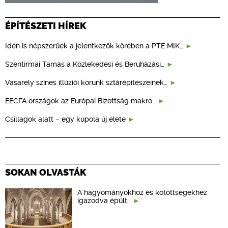
ÉPÍTÉSZETI HÍREK
Idén is népszerűek a jelentkezők körében a PTE MIK…
Szentirmai Tamás a Közlekedési és Beruházási…
Vasarely színes illúziói korunk sztárépítészeinek…
EECFA országok az Európai Bizottság makro…
Csillagok alatt – egy kupola új élete
SOKAN OLVASTÁK
A hagyományokhoz és kötöttségekhez
igazodva épült…