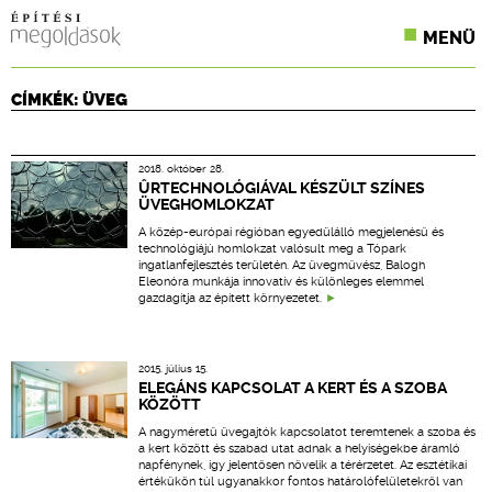
MENÜ
KONFERENCIÁK
CÍMKÉK: ÜVEG
SZAKLAPOK
2018. október 28.
CPR TERMÉKKIÍRÁS
ÛRTECHNOLÓGIÁVAL KÉSZÜLT SZÍNES
ÜVEGHOMLOKZAT
ÉPÍTÉSI JOG
A közép-európai régióban egyedülálló megjelenésű és
technológiájú homlokzat valósult meg a Tópark
ingatlanfejlesztés területén. Az üvegművész, Balogh
ONLINE KÉPZÉSEK
Eleonóra munkája innovatív és különleges elemmel
gazdagítja az épített környezetet.
TERVEZÉSI SEGÉDLETEK
2015. július 15.
ELEGÁNS KAPCSOLAT A KERT ÉS A SZOBA
KÖZÖTT
A nagyméretű üvegajtók kapcsolatot teremtenek a szoba és
a kert között és szabad utat adnak a helyiségekbe áramló
napfénynek, így jelentősen növelik a térérzetet. Az esztétikai
értékükön túl ugyanakkor fontos határolófelületekről van