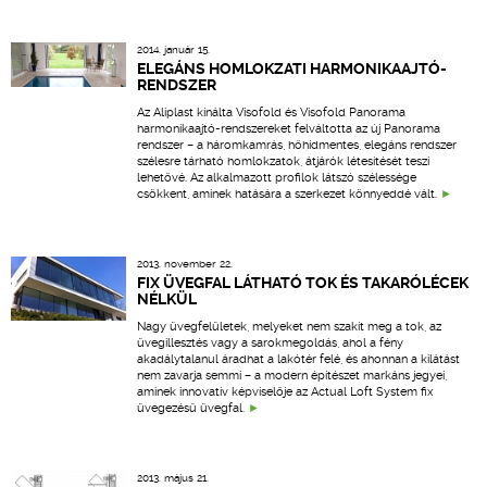
2014. január 15.
ELEGÁNS HOMLOKZATI HARMONIKAAJTÓ-
RENDSZER
Az Aliplast kínálta Visofold és Visofold Panorama
harmonikaajtó-rendszereket felváltotta az új Panorama
rendszer – a háromkamrás, hőhídmentes, elegáns rendszer
szélesre tárható homlokzatok, átjárók létesítését teszi
lehetővé. Az alkalmazott profilok látszó szélessége
csökkent, aminek hatására a szerkezet könnyeddé vált.
2013. november 22.
FIX ÜVEGFAL LÁTHATÓ TOK ÉS TAKARÓLÉCEK
NÉLKÜL
Nagy üvegfelületek, melyeket nem szakít meg a tok, az
üvegillesztés vagy a sarokmegoldás, ahol a fény
akadálytalanul áradhat a lakótér felé, és ahonnan a kilátást
nem zavarja semmi – a modern építészet markáns jegyei,
aminek innovatív képviselője az Actual Loft System fix
üvegezésű üvegfal.
2013. május 21.