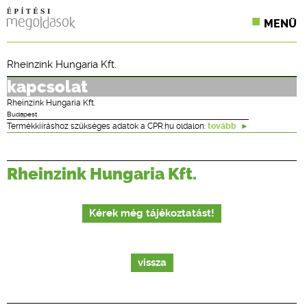
MENÜ
KONFERENCIÁK
Rheinzink Hungaria Kft.
SZAKLAPOK
kapcsolat
Rheinzink Hungaria Kft.
CPR TERMÉKKIÍRÁS
Budapest
Termékkiíráshoz szükséges adatok a CPR.hu oldalon:
tovább
ÉPÍTÉSI JOG
Rheinzink Hungaria Kft.
ONLINE KÉPZÉSEK
TERVEZÉSI SEGÉDLETEK
Kérek még tájékoztatást!
vissza