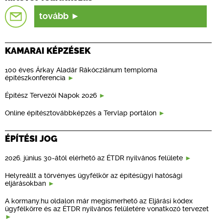
tovább
KAMARAI KÉPZÉSEK
100 éves Árkay Aladár Rákócziánum temploma
építészkonferencia
Építész Tervezői Napok 2026
Online építésztovábbképzés a Tervlap portálon
ÉPÍTÉSI JOG
2026. június 30-ától elérhető az ÉTDR nyilvános felülete
Helyreállt a törvényes ügyfélkör az építésügyi hatósági
eljárásokban
A kormany.hu oldalon már megismerhető az Eljárási kódex
ügyfélkörre és az ÉTDR nyilvános felületére vonatkozó tervezet