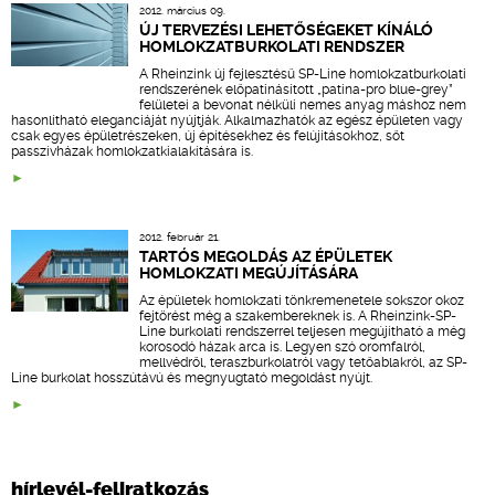
2012. március 09.
ÚJ TERVEZÉSI LEHETŐSÉGEKET KÍNÁLÓ
HOMLOKZATBURKOLATI RENDSZER
A Rheinzink új fejlesztésű SP-Line homlokzatburkolati
rendszerének előpatinásított „patina-pro blue-grey”
felületei a bevonat nélküli nemes anyag máshoz nem
hasonlítható eleganciáját nyújtják. Alkalmazhatók az egész épületen vagy
csak egyes épületrészeken, új építésekhez és felújításokhoz, sőt
passzívházak homlokzatkialakítására is.
2012. február 21.
TARTÓS MEGOLDÁS AZ ÉPÜLETEK
HOMLOKZATI MEGÚJÍTÁSÁRA
Az épületek homlokzati tönkremenetele sokszor okoz
fejtörést még a szakembereknek is. A Rheinzink-SP-
Line burkolati rendszerrel teljesen megújítható a még
korosodó házak arca is. Legyen szó oromfalról,
mellvédről, teraszburkolatról vagy tetőablakról, az SP-
Line burkolat hosszútávú és megnyugtató megoldást nyújt.
hírlevél-feliratkozás