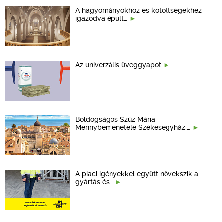
A hagyományokhoz és kötöttségekhez
igazodva épült…
Az univerzális üveggyapot
Boldogságos Szűz Mária
Mennybemenetele Székesegyház,…
A piaci igényekkel együtt növekszik a
gyártás és…