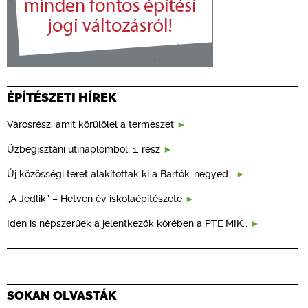
ÉPÍTÉSZETI HÍREK
Városrész, amit körülölel a természet
Üzbegisztáni útinaplómból, 1. rész
Új közösségi teret alakítottak ki a Bartók-negyed…
„A Jedlik” – Hetven év iskolaépítészete
Idén is népszerűek a jelentkezők körében a PTE MIK…
SOKAN OLVASTÁK