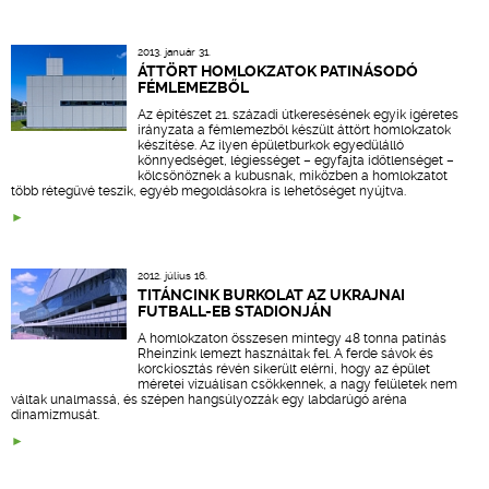
2013. január 31.
ÁTTÖRT HOMLOKZATOK PATINÁSODÓ
FÉMLEMEZBŐL
Az építészet 21. századi útkeresésének egyik ígéretes
irányzata a fémlemezből készült áttört homlokzatok
készítése. Az ilyen épületburkok egyedülálló
könnyedséget, légiességet – egyfajta időtlenséget –
kölcsönöznek a kubusnak, miközben a homlokzatot
több rétegűvé teszik, egyéb megoldásokra is lehetőséget nyújtva.
2012. július 16.
TITÁNCINK BURKOLAT AZ UKRAJNAI
FUTBALL-EB STADIONJÁN
A homlokzaton összesen mintegy 48 tonna patinás
Rheinzink lemezt használtak fel. A ferde sávok és
korckiosztás révén sikerült elérni, hogy az épület
méretei vizuálisan csökkennek, a nagy felületek nem
váltak unalmassá, és szépen hangsúlyozzák egy labdarúgó aréna
dinamizmusát.