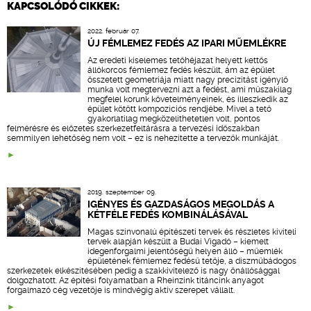
KAPCSOLÓDÓ CIKKEK:
2022. február 07.
ÚJ FÉMLEMEZ FEDÉS AZ IPARI MŰEMLÉKRE
Az eredeti kiselemes tetőhéjazat helyett kettős
állókorcos fémlemez fedés készült, ám az épület
összetett geometriája miatt nagy precizitást igénylő
munka volt megtervezni azt a fedést, ami műszakilag
megfelel korunk követelményeinek, és illeszkedik az
épület kötött kompozíciós rendjébe. Mivel a tető
gyakorlatilag megközelíthetetlen volt, pontos
felmérésre és előzetes szerkezetfeltárásra a tervezési időszakban
semmilyen lehetőség nem volt – ez is nehezítette a tervezők munkáját.
2019. szeptember 09.
IGÉNYES ÉS GAZDASÁGOS MEGOLDÁS A
KÉTFÉLE FEDÉS KOMBINÁLÁSÁVAL
Magas színvonalú építészeti tervek és részletes kiviteli
tervek alapján készült a Budai Vigadó – kiemelt
idegenforgalmi jelentőségű helyen álló – műemlék
épületének fémlemez fedésű tetője, a díszműbádogos
szerkezetek elkészítésében pedig a szakkivitelező is nagy önállósággal
dolgozhatott. Az építési folyamatban a Rheinzink titáncink anyagot
forgalmazó cég vezetője is mindvégig aktív szerepet vállalt.