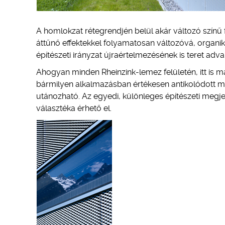
A homlokzat rétegrendjén belül akár változó színű fé
áttűnő effektekkel folyamatosan változóvá, organi
építészeti irányzat újraértelmezésének is teret adv
Ahogyan minden Rheinzink-lemez felületén, itt is ma
bármilyen alkalmazásban értékesen antikolódott m
utánozható. Az egyedi, különleges építészeti megje
választéka érhető el.