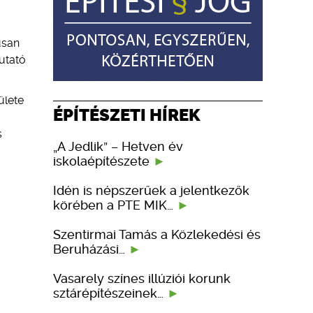
usan
utató
ülete
ÉPÍTÉSZETI HÍREK
s
„A Jedlik” – Hetven év
iskolaépítészete
Idén is népszerűek a jelentkezők
körében a PTE MIK…
Szentirmai Tamás a Közlekedési és
Beruházási…
Vasarely színes illúziói korunk
sztárépítészeinek…