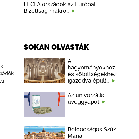
EECFA országok az Európai
Bizottság makro…
SOKAN OLVASTÁK
A
13
hagyományokhoz
klődők
és kötöttségekhez
igazodva épült…
ti
Az univerzális
üveggyapot
Boldogságos Szűz
Mária