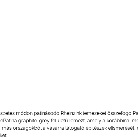
észetes módon patinásodó Rheinzink lemezeket összefogó Pa
PrePatina graphite-grey felületű lemezt, amely a korábbinál m
 a más országokból a vásárra látogató építészek elismerését, 
ket.