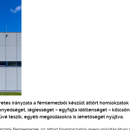
éretes irányzata a fémlemezből készült áttört homlokzatok
nnyedséget, légiességet – egyfajta időtlenséget – kölcsö
vé teszik, egyéb megoldásokra is lehetőséget nyújtva.
einzink fémlemezek az áttört homlokzatok megvalósításában i