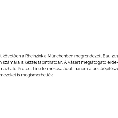
rt követően a Rheinzink a Münchenben megrendezett Bau 20
m számára is kézzel tapinthatóan. A vásárt meglátogató érde
lmazható Protect Line termékcsaládot, hanem a belsőépítésze
 lemezeket is megismerhették.