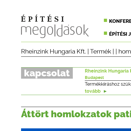
KONFER
ÉPÍTÉSI 
Rheinzink Hungaria Kft.
|
Termék
| |
hom
kapcsolat
Rheinzink Hungaria K
Budapest
Termékkiíráshoz szük
tovább
Áttört homlokzatok pa