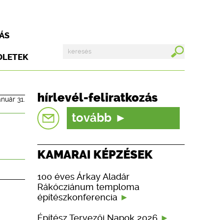
ÁS
DLETEK
hírlevél-feliratkozás
anuár 31.
tovább
KAMARAI KÉPZÉSEK
100 éves Árkay Aladár
Rákócziánum temploma
építészkonferencia
Építész Tervezői Napok 2026