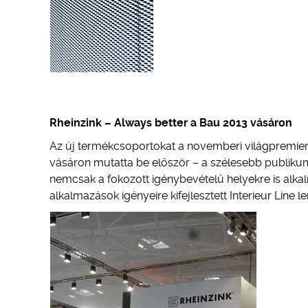
Rheinzink – Always better a Bau 2013 vásáron
Az új termékcsoportokat a novemberi világpremie
vásáron mutatta be először – a szélesebb publiku
nemcsak a fokozott igénybevételű helyekre is alka
alkalmazások igényeire kifejlesztett Interieur Line