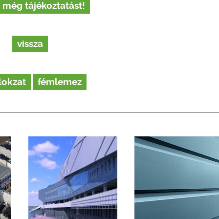
 még tájékoztatást!
vissza
okzat
fémlemez