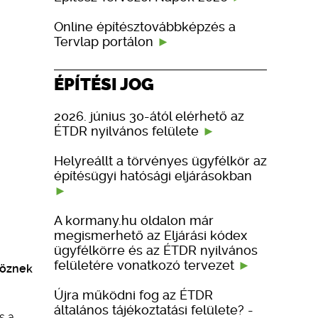
Online építésztovábbképzés a
Tervlap portálon
ÉPÍTÉSI JOG
2026. június 30-ától elérhető az
ÉTDR nyilvános felülete
Helyreállt a törvényes ügyfélkör az
építésügyi hatósági eljárásokban
A kormany.hu oldalon már
megismerhető az Eljárási kódex
ügyfélkörre és az ÉTDR nyilvános
felületére vonatkozó tervezet
nöznek
Újra működni fog az ÉTDR
általános tájékoztatási felülete? -
s a