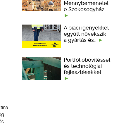
Mennybemenetel
e Székesegyház,…
A piaci igényekkel
együtt növekszik
a gyártás és…
Portfólióbővítéssel
és technológiai
fejlesztésekkel…
tina
ég
és