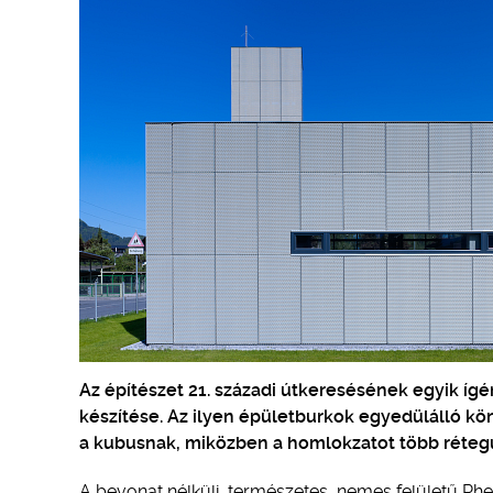
Az építészet 21. századi útkeresésének egyik íg
készítése. Az ilyen épületburkok egyedülálló kö
a kubusnak, miközben a homlokzatot több rétegű
A bevonat nélküli, természetes, nemes felületű Rh