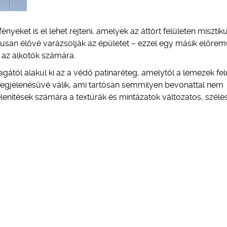
nyeket is el lehet rejteni, amelyek az áttört felületen misztik
kusan élővé varázsolják az épületet – ezzel egy másik előrem
a az alkotók számára.
gától alakul ki az a védő patinaréteg, amelytől a lemezek fel
egjelenésűvé válik, ami tartósan semmilyen bevonattal nem
lenítések számára a textúrák és mintázatok változatos, széle