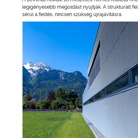
legigényesebb megoldást nyújtják. A strukturált fe
sérül a festés, nincsen szükség újrajavításra.