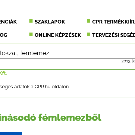
ENCIÁK
SZAKLAPOK
CPR TERMÉKKIÍR
JOG
ONLINE KÉPZÉSEK
TERVEZÉSI SEGÉ
lokzat
,
fémlemez
2013. j
ft.
séges adatok a CPR.hu oldalon:
tinásodó fémlemezből