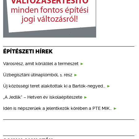
ÉPÍTÉSZETI HÍREK
Városrész, amit körülölel a természet
Üzbegisztáni útinaplómból, 1. rész
Új közösségi teret alakítottak ki a Bartók-negyed…
„A Jedlik” – Hetven év iskolaépítészete
Idén is népszerűek a jelentkezők körében a PTE MIK…