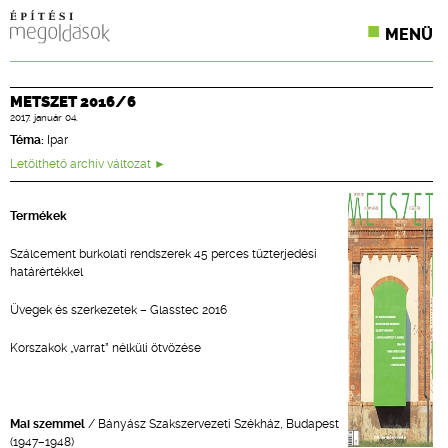
MENÜ
KONFERENCIÁK
METSZET 2016/6
2017. január 04.
SZAKLAPOK
Téma:
Ipar
CPR TERMÉKKIÍRÁS
Letölthető archív változat
ÉPÍTÉSI JOG
Termékek
ONLINE KÉPZÉSEK
Szálcement burkolati rendszerek 45 perces tűzterjedési
határértékkel
TERVEZÉSI SEGÉDLETEK
Üvegek és szerkezetek – Glasstec 2016
Korszakok „varrat” nélküli ötvözése
Mai szemmel
/ Bányász Szakszervezeti Székház, Budapest
(1947–1948)