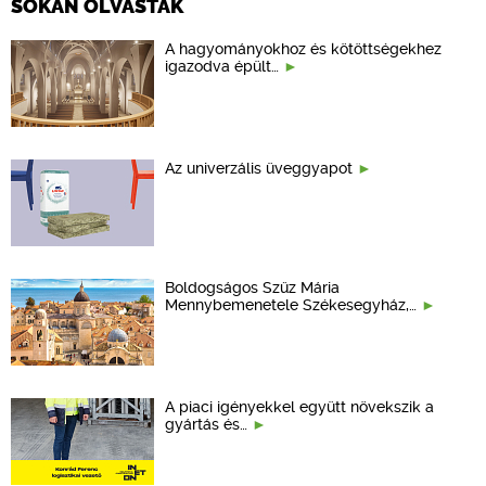
SOKAN OLVASTÁK
A hagyományokhoz és kötöttségekhez
igazodva épült…
Az univerzális üveggyapot
Boldogságos Szűz Mária
Mennybemenetele Székesegyház,…
A piaci igényekkel együtt növekszik a
gyártás és…