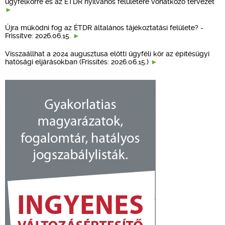
ügyfélkörre és az ÉTDR nyilvános felületére vonatkozó tervezet
Újra működni fog az ÉTDR általános tájékoztatási felülete? -
Frissítve: 2026.06.15.
Visszaállhat a 2024 augusztusa előtti ügyféli kör az építésügyi
hatósági eljárásokban (Frissítés: 2026.06.15.)