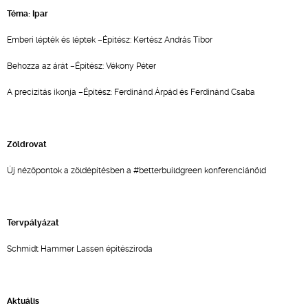
Téma: Ipar
Emberi lépték és léptek –Építész: Kertész András Tibor
Behozza az árát –Építész: Vékony Péter
A precizitás ikonja –Építész: Ferdinánd Árpád és Ferdinánd Csaba
Zöldrovat
Új nézőpontok a zöldépítésben a #betterbuildgreen konferenciánöld
Tervpályázat
Schmidt Hammer Lassen építésziroda
Aktuális