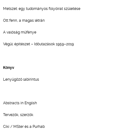
Metszet: egy tudományos folyóirat születése
Ott fenn, a magas létrán
A valóság műfénye
Végül: építészet – Időutazások 1959–2019
Könyv
Lenyűgöző labirintus
Abstracts in English
Tervezők, szerzők
Ciki / MSter és a Purhab