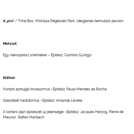
A_pro’
/ Time Box, Mikháza Régészeti Park, ideiglenes bemutató pavilon
Metszet
Egy nekropolisz síremlékei – Építész: Csontos Györgyi
Külhon
Kortárs portugál brutalizmus –Építész: Paulo Mendes da Rocha
Szelídített hadidizmus –Építész: Amanda Levete
A kortárs ipari építészet új jelenségei –Építész: Jacques Herzog, Pierre de
Meuron, Stefan Marbach