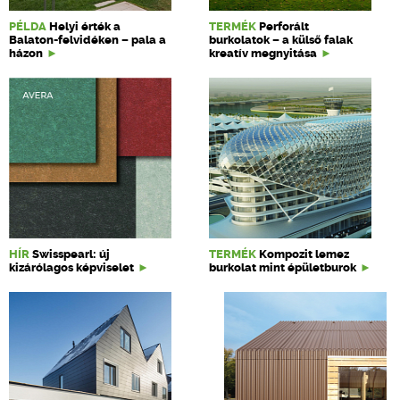
PÉLDA
Helyi érték a
TERMÉK
Perforált
Balaton-felvidéken – pala a
burkolatok – a külső falak
házon
kreatív megnyitása
HÍR
Swisspearl: új
TERMÉK
Kompozit lemez
kizárólagos képviselet
burkolat mint épületburok