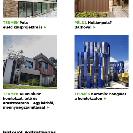
TERMÉK
Pala
PÉLDA
Hullámpala?
életciklusprojektre is
Bárhová!
TERMÉK
Alumínium:
TERMÉK
Kerámia: hangulat
homlokzat, tető és
a homlokzaton
ereszcsatorna – egy kézből,
mennyiségszámítással
hírlevél-feliratkozás