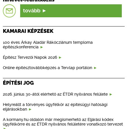
tovább
KAMARAI KÉPZÉSEK
100 éves Árkay Aladár Rákócziánum temploma
építészkonferencia
Építész Tervezői Napok 2026
Online építésztovábbképzés a Tervlap portálon
ÉPÍTÉSI JOG
2026. június 30-ától elérhető az ÉTDR nyilvános felülete
Helyreállt a törvényes ügyfélkör az építésügyi hatósági
eljárásokban
A kormany.hu oldalon már megismerhető az Eljárási kódex
ügyfélkörre és az ÉTDR nyilvános felületére vonatkozó tervezet