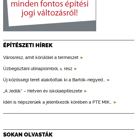
ÉPÍTÉSZETI HÍREK
Városrész, amit körülölel a természet
Üzbegisztáni útinaplómból, 1. rész
Új közösségi teret alakítottak ki a Bartók-negyed…
„A Jedlik” – Hetven év iskolaépítészete
Idén is népszerűek a jelentkezők körében a PTE MIK…
SOKAN OLVASTÁK