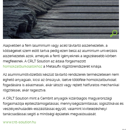
Alapvetően a fém (alumínium vagy acél) távtartó alszerkezetek, a
költségeket szem előtt tartva pedig ezen belül az alumínium univerzális
alszerkezetek azok, amelyek a fenti igényeknek a legszélesebb körben
megfelelnek. A CRLT Solution az általa forgalmazott
homlokzatburkolatokhoz
a Metalufix rögzítőrendszerét kínálja.
Az alumíniumötvözetből készült távtartó rendszerek természetesen nem
éghető anyagúak, kicsi az önsúlyuk, illetve többféle homlokzatburkolat
fogadására is alkalmasak, akár látszó vagy rejtett hátfuratos mechanikai
rögzítéssel, akár ragasztva.
A CRLT Solution mint a Cembrit anyagok kizárólagos magyarországi
forgalmazója építésztámogatással, mennyiségszámítással, logisztikával és
veszélyeshulladék-elszállítással együtt, valamint kivitelezéshelyi
tanácsadással segíti a minőségi épületek megvalósulását.
www.crlt-solution.hu