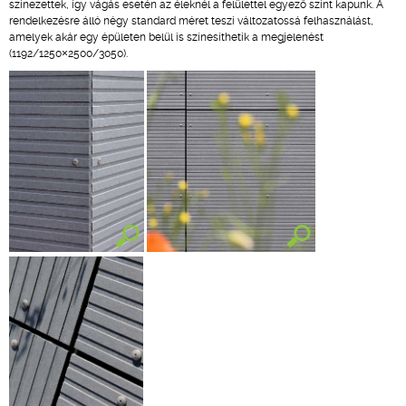
színezettek, így vágás esetén az éleknél a felülettel egyező színt kapunk. A
rendelkezésre álló négy standard méret teszi változatossá felhasználást,
amelyek akár egy épületen belül is színesíthetik a megjelenést
(1192/1250×2500/3050).