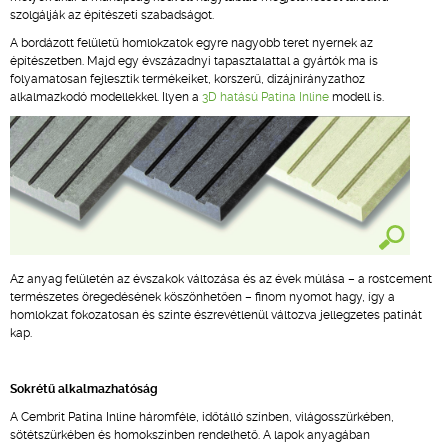
szolgálják az építészeti szabadságot.
A bordázott felületű homlokzatok egyre nagyobb teret nyernek az
építészetben. Majd egy évszázadnyi tapasztalattal a gyártók ma is
folyamatosan fejlesztik termékeiket, korszerű, dizájnirányzathoz
alkalmazkodó modellekkel. Ilyen a
3D hatású Patina Inline
modell is.
Az anyag felületén az évszakok változása és az évek múlása – a rostcement
természetes öregedésének köszönhetően – finom nyomot hagy, így a
homlokzat fokozatosan és szinte észrevétlenül változva jellegzetes patinát
kap.
Sokrétű alkalmazhatóság
A Cembrit Patina Inline háromféle, időtálló színben, világosszürkében,
sötétszürkében és homokszínben rendelhető. A lapok anyagában