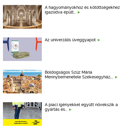
A hagyományokhoz és kötöttségekhez
igazodva épült…
Az univerzális üveggyapot
Boldogságos Szűz Mária
Mennybemenetele Székesegyház,…
A piaci igényekkel együtt növekszik a
gyártás és…