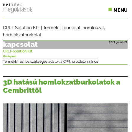
MENÜ
KONFERENCIÁK
CRLT-Solution Kft.
|
Termék
| |
burkolat
,
homlokzat
,
homlokzatburkolat
SZAKLAPOK
2021. július 21.
kapcsolat
CPR TERMÉKKIÍRÁS
CRLT-Solution Kft.
Budapest
ÉPÍTÉSI JOG
Termékkiíráshoz szükséges adatok a CPR.hu oldalon:
nincs
ONLINE KÉPZÉSEK
3D hatású homlokzatburkolatok a
TERVEZÉSI SEGÉDLETEK
Cembrittől