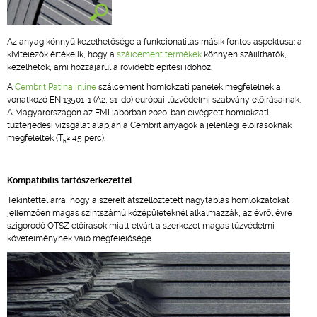
Az anyag könnyű kezelhetősége a funkcionalitás másik fontos aspektusa: a
kivitelezők értékelik, hogy a
szálcement termékek
könnyen szállíthatók,
kezelhetők, ami hozzájárul a rövidebb építési időhöz.
A
Cembrit Patina Inline
szálcement homlokzati panelek megfelelnek a
vonatkozó EN 13501-1 (A2, s1-d0) európai tűzvédelmi szabvány előírásainak.
A Magyarországon az ÉMI laborban 2020-ban elvégzett homlokzati
tűzterjedési vizsgálat alapján a Cembrit anyagok a jelenlegi előírásoknak
megfeleltek (T
≥ 45 perc).
h
Kompatibilis tartószerkezettel
Tekintettel arra, hogy a szerelt átszellőztetett nagytáblás homlokzatokat
jellemzően magas szintszámú középületeknél alkalmazzák, az évről évre
szigorodó OTSZ előírások miatt elvárt a szerkezet magas tűzvédelmi
követelménynek való megfelelősége.