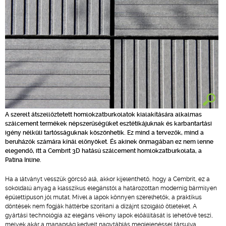
A szerelt átszellőztetett homlokzatburkolatok kialakítására alkalmas
szálcement termékek népszerűségüket esztétikájuknak és karbantartási
igény nélküli tartósságuknak köszönhetik. Ez mind a tervezők, mind a
beruházók számára kínál előnyöket. És akinek önmagában ez nem lenne
elegendő, itt a Cembrit 3D hatású szálcement homlokzatburkolata, a
Patina Inline.
Ha a látványt vesszük górcső alá, akkor kijelenthető, hogy a Cembrit, ez a
sokoldalú anyag a klasszikus elegánstól a határozottan modernig bármilyen
épülettípuson jól mutat. Mivel a lapok könnyen szerelhetők, a praktikus
döntések nem fogják háttérbe szorítani a dizájnt szolgáló ötleteket. A
gyártási technológia az elegáns vékony lapok előállítását is lehetővé teszi,
melyek akár a manapság kedvelt nagytáblás megjelenéssel társulva