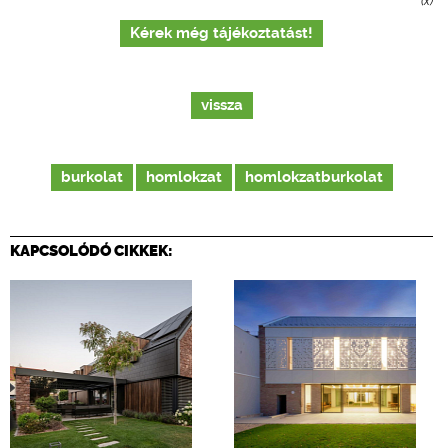
(x)
Kérek még tájékoztatást!
vissza
burkolat
homlokzat
homlokzatburkolat
KAPCSOLÓDÓ CIKKEK: