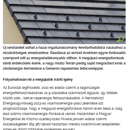
Új lendületet adhat a hazai ingatlanállomány fenntarthatóbbá válásához a
rezsiköltségek emelkedése. Ráadásul az elmúlt években egyre fontosabb
szempont lett az energiahatékonyabb otthon. A megújuló energiaforrások
iránti érdeklődés élénk, a nagy múltú Terrán pedig saját megoldást kínál a
zöldenergia-termelésre a Generon napelemes tetőcseréppel.
Folyamatosan nő a megújulók iránti igény
Az Eurostat legfrissebb, 2021-es adatai szerint a tagországok
energiafelhasználásának 22,9 százaléka származott egújuló, így többek
között szél-, illetve napenergia felhasználásából. A Nemzetközi
Energiaügynökség 2023-as villamosenergia-piaci jelentése azt
prognosztizálja, hogy a megújuló energiaforrások három éven belül a világ
első számú villamosenergia-forrásává válnak. Hazánkban a Magyar
Energetikai és Közmű-szabályozási Hivatal januári adatai szerint
összességében 169 387 darab háztartási méretű kiserőművet telepítettek,
amelyek döntő többsége napelemes egység.