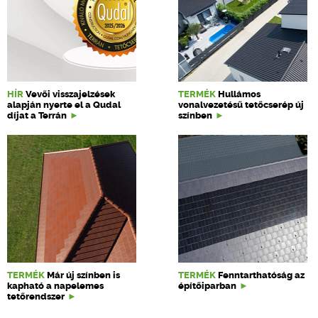
HÍR
Vevői visszajelzések
TERMÉK
Hullámos
alapján nyerte el a Qudal
vonalvezetésű tetőcserép új
díjat a Terrán
színben
TERMÉK
Már új színben is
TERMÉK
Fenntarthatóság az
kapható a napelemes
építőiparban
tetőrendszer