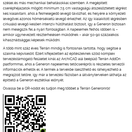
széllel és más mechanikai behatásokkal szemben. A megépített
cseréphéjazatok mögött minimum 7,5 cm vastagságú átszellőztetett légrést
kell kialakítani, ahol a felmelegedő levegő távozhat, és helyére a környezeti
levegővel azonos hőmérsékletű levegő érkezhet. Az így kialakított légrésben
cirkuláló levegő kellően intenzív hűtőhatást biztosít, így a Generon biztosan
nem melegszik fel a nyári forróságban. A napelemek felhős időben is –
amikor úgynevezett részterhelésen működnek – akár 50-90 százalékos
kihasználtsággal képesek működni.
A több mint száz éves Terrán mindig is fontosnak tartotta, hogy segítse a
szakma képviselőit. Ezért kifejezetten az építészeknek szóló komplex
tervezéstámogató felületet kínál az ArchiCAD alá beépülő Terrán AddOn
platformmal, ahol a Generon napelemes tetőcserépről is részletes tervezői
információk érhetők el. A termék a tervekbe illeszthető és ráhelyezhető a
megrajzolt tetőre, így már a tervezési fázisban a látványterveken láthatja az
építtető a Generon esztétikai előnyét.
Olvassa be a QR-kódot és tudjon meg többet a Terrán Generonról!