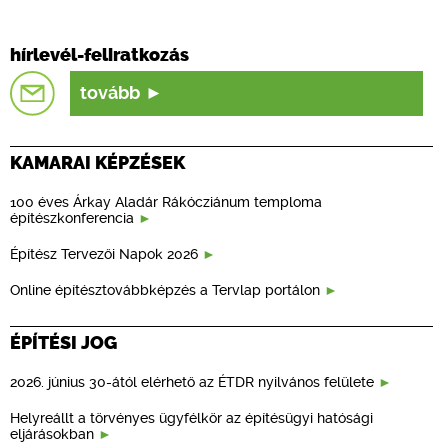
hírlevél-feliratkozás
tovább
KAMARAI KÉPZÉSEK
100 éves Árkay Aladár Rákócziánum temploma
építészkonferencia
Építész Tervezői Napok 2026
Online építésztovábbképzés a Tervlap portálon
ÉPÍTÉSI JOG
2026. június 30-ától elérhető az ÉTDR nyilvános felülete
Helyreállt a törvényes ügyfélkör az építésügyi hatósági
eljárásokban