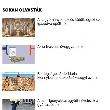
SOKAN OLVASTÁK
A hagyományokhoz és kötöttségekhez
igazodva épült…
Az univerzális üveggyapot
Boldogságos Szűz Mária
Mennybemenetele Székesegyház,…
A piaci igényekkel együtt növekszik a
gyártás és…