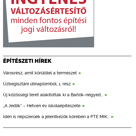
ÉPÍTÉSZETI HÍREK
Városrész, amit körülölel a természet
Üzbegisztáni útinaplómból, 1. rész
Új közösségi teret alakítottak ki a Bartók-negyed…
„A Jedlik” – Hetven év iskolaépítészete
Idén is népszerűek a jelentkezők körében a PTE MIK…