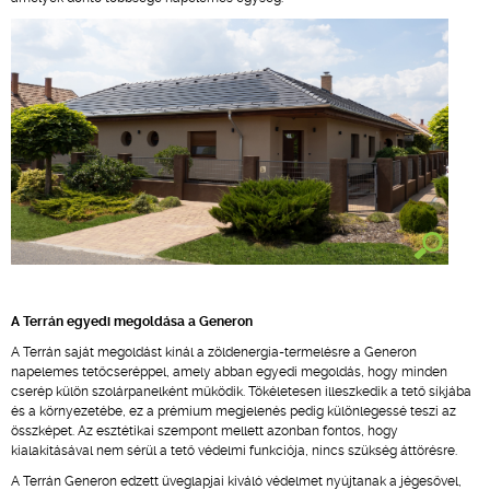
A Terrán egyedi megoldása a Generon
A Terrán saját megoldást kínál a zöldenergia-termelésre a Generon
napelemes tetőcseréppel, amely abban egyedi megoldás, hogy minden
cserép külön szolárpanelként működik. Tökéletesen illeszkedik a tető síkjába
és a környezetébe, ez a prémium megjelenés pedig különlegessé teszi az
összképet. Az esztétikai szempont mellett azonban fontos, hogy
kialakításával nem sérül a tető védelmi funkciója, nincs szükség áttörésre.
A Terrán Generon edzett üveglapjai kiváló védelmet nyújtanak a jégesővel,