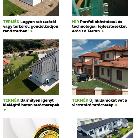
TERMÉK
Legyen szó tetőről
HÍR
Portfólióbővítéssel és
vagy térkőről: gondolkodjon
technológiai fejlesztésekkel
rendszerben!
erősít a Terrán
TERMÉK
Bármilyen igényt
TERMÉK
Új hullámokat vet a
kielégítő beton tetőcserepek
visszatérő tetőcserép