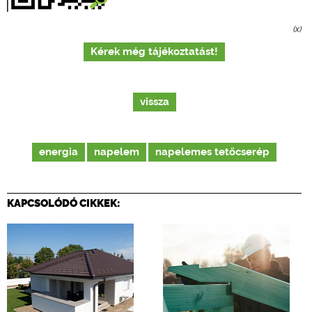
(x)
Kérek még tájékoztatást!
vissza
energia
napelem
napelemes tetőcserép
KAPCSOLÓDÓ CIKKEK: