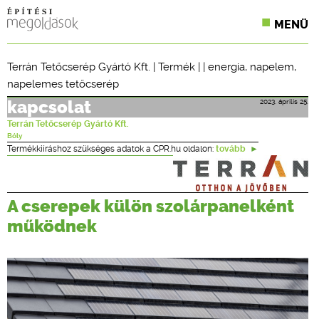
MENÜ
KONFERENCIÁK
Terrán Tetőcserép Gyártó Kft.
|
Termék
| |
energia
,
napelem
,
napelemes tetőcserép
SZAKLAPOK
2023. április 25.
kapcsolat
CPR TERMÉKKIÍRÁS
Terrán Tetőcserép Gyártó Kft.
Bóly
ÉPÍTÉSI JOG
Termékkiíráshoz szükséges adatok a CPR.hu oldalon:
tovább
ONLINE KÉPZÉSEK
A cserepek külön szolárpanelként
TERVEZÉSI SEGÉDLETEK
működnek