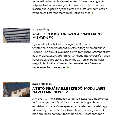
tervezési fázisában is kiemelkedően fontos, de a gyártási
folyamatokban is lényeges. A Terrán elkötelezett a minél
kisebb ökológiai lábnyom elérése mellett, ami nem csak a
napelemes tetőrendszerben mutatkozik meg.
2023. április 25.
A CSEREPEK KÜLÖN SZOLÁRPANELKÉNT
MŰKÖDNEK
Új lendületet adhat a hazai ingatlanállomány
fenntarthatóbbá válásához a rezsiköltségek emelkedése.
Ráadásul az elmúlt években egyre fontosabb szempont lett
az energiahatékonyabb otthon. A megújuló energiaforrások
iránti érdeklődés élénk, a nagy múltú Terrán pedig saját
megoldást kínál a zöldenergia-termelésre a Generon
napelemes tetőcseréppel.
2022. október 13.
A TETŐ SÍKJÁBA ILLESZKEDŐ, MODULÁRIS
NAPELEMRENDSZER
A Wevolt X-Tile a Tondach tetősíkba illeszkedő napelemes
tetőmodulja, mely ötvözi a csúcstechnológiát és az
esztétikumot: a tetőcserepek és a napelemes panelek egy
síkban helyezkednek el, és tökéletesen fedik egymást. A
modern „back contact” technológiának köszönhetően a