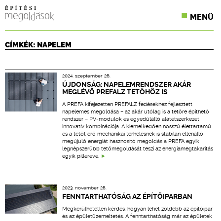
MENÜ
KONFERENCIÁK
CÍMKÉK: NAPELEM
SZAKLAPOK
2024. szeptember 26.
CPR TERMÉKKIÍRÁS
ÚJDONSÁG: NAPELEMRENDSZER AKÁR
MEGLÉVŐ PREFALZ TETŐHÖZ IS
ÉPÍTÉSI JOG
A PREFA kifejezetten PREFALZ fedésekhez fejlesztett
napelemes megoldása – az akár utólag is a tetőre építhető
rendszer – PV-modulok és egyedülálló alátétszerkezet
ONLINE KÉPZÉSEK
innovatív kombinációja. A kiemelkedően hosszú élettartamú
és a tetőt érő mechanikai terhelésnek is stabilan ellenálló,
megújuló energiát hasznosító megoldás a PREFA egyik
TERVEZÉSI SEGÉDLETEK
legnépszerűbb tetőmegoldását teszi az energiamegtakarítás
egyik pillérévé.
2023. november 28.
FENNTARTHATÓSÁG AZ ÉPÍTŐIPARBAN
Megkerülhetetlen kérdés, hogyan lehet zöldebb az építőipar
és az épületüzemeltetés. A fenntarthatóság már az épületek