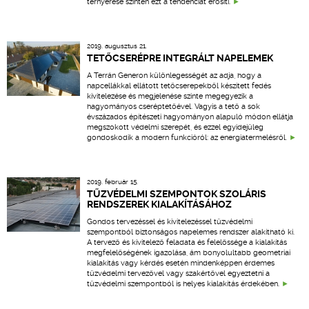
térnyerése szintén ezt a tendenciát erősíti.
2019. augusztus 21.
TETŐCSERÉPRE INTEGRÁLT NAPELEMEK
A Terrán Generon különlegességét az adja, hogy a
napcellákkal ellátott tetőcserepekből készített fedés
kivitelezése és megjelenése szinte megegyezik a
hagyományos cseréptetőével. Vagyis a tető a sok
évszázados építészeti hagyományon alapuló módon ellátja
megszokott védelmi szerepét, és ezzel egyidejűleg
gondoskodik a modern funkcióról: az energiatermelésről.
2019. február 15.
TŰZVÉDELMI SZEMPONTOK SZOLÁRIS
RENDSZEREK KIALAKÍTÁSÁHOZ
Gondos tervezéssel és kivitelezéssel tűzvédelmi
szempontból biztonságos napelemes rendszer alakítható ki.
A tervező és kivitelező feladata és felelőssége a kialakítás
megfelelőségének igazolása, ám bonyolultabb geometriai
kialakítás vagy kérdés esetén mindenképpen érdemes
tűzvédelmi tervezővel vagy szakértővel egyeztetni a
tűzvédelmi szempontból is helyes kialakítás érdekében.