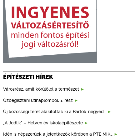
ÉPÍTÉSZETI HÍREK
Városrész, amit körülölel a természet
Üzbegisztáni útinaplómból, 1. rész
Új közösségi teret alakítottak ki a Bartók-negyed…
„A Jedlik” – Hetven év iskolaépítészete
Idén is népszerűek a jelentkezők körében a PTE MIK…