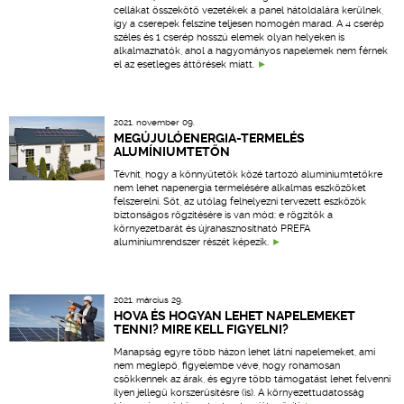
cellákat összekötő vezetékek a panel hátoldalára kerülnek,
így a cserepek felszíne teljesen homogén marad. A 4 cserép
széles és 1 cserép hosszú elemek olyan helyeken is
alkalmazhatók, ahol a hagyományos napelemek nem férnek
el az esetleges áttörések miatt.
2021. november 09.
MEGÚJULÓENERGIA-TERMELÉS
ALUMÍNIUMTETŐN
Tévhit, hogy a könnyűtetők közé tartozó alumíniumtetőkre
nem lehet napenergia termelésére alkalmas eszközöket
felszerelni. Sőt, az utólag felhelyezni tervezett eszközök
biztonságos rögzítésére is van mód: e rögzítők a
környezetbarát és újrahasznosítható PREFA
alumíniumrendszer részét képezik.
2021. március 29.
HOVA ÉS HOGYAN LEHET NAPELEMEKET
TENNI? MIRE KELL FIGYELNI?
Manapság egyre több házon lehet látni napelemeket, ami
nem meglepő, figyelembe véve, hogy rohamosan
csökkennek az árak, és egyre több támogatást lehet felvenni
ilyen jellegű korszerűsítésre (is). A környezettudatosság