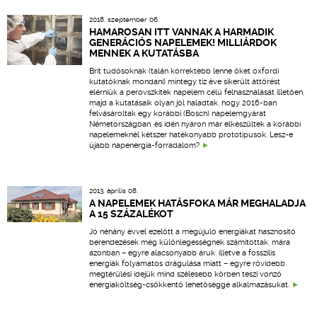
2018. szeptember 06.
HAMAROSAN ITT VANNAK A HARMADIK
GENERÁCIÓS NAPELEMEK! MILLIÁRDOK
MENNEK A KUTATÁSBA
Brit tudósoknak (talán korrektebb lenne őket oxfordi
kutatóknak mondani) mintegy tíz éve sikerült áttörést
elérniük a perovszkitek napelem célú felhasználását illetően,
majd a kutatásaik olyan jól haladtak, hogy 2016-ban
felvásároltak egy korábbi (Bosch) napelemgyárat
Németországban, és idén nyáron már elkészültek a korábbi
napelemeknél kétszer hatékonyabb prototípusok. Lesz-e
újabb napenergia-forradalom?
2013. április 08.
A NAPELEMEK HATÁSFOKA MÁR MEGHALADJA
A 15 SZÁZALÉKOT
Jó néhány évvel ezelőtt a megújuló energiákat hasznosító
berendezések még különlegességnek számítottak, mára
azonban – egyre alacsonyabb áruk, illetve a fosszilis
energiák folyamatos drágulása miatt – egyre rövidebb
megtérülési idejük mind szélesebb körben teszi vonzó
energiaköltség-csökkentő lehetőséggé alkalmazásukat.