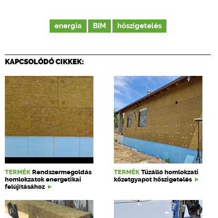
energia
BIM
hőszigetelés
KAPCSOLÓDÓ CIKKEK:
TERMÉK
Rendszermegoldás
TERMÉK
Tűzálló homlokzati
homlokzatok energetikai
kőzetgyapot hőszigetelés
felújításához