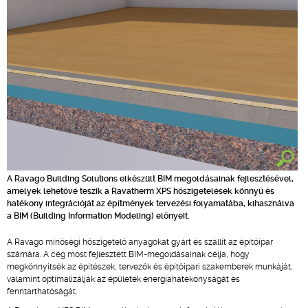
A Ravago Building Solutions elkészült BIM megoldásainak fejlesztésével,
amelyek lehetővé teszik a Ravatherm XPS hőszigetelések könnyű és
hatékony integrációját az építmények tervezési folyamatába, kihasználva
a BIM (Building Information Modeling) előnyeit.
A Ravago minőségi hőszigetelő anyagokat gyárt és szállít az építőipar
számára. A cég most fejlesztett BIM-megoldásainak célja, hogy
megkönnyítsék az építészek, tervezők és építőipari szakemberek munkáját,
valamint optimalizálják az épületek energiahatékonyságát és
fenntarthatóságát.