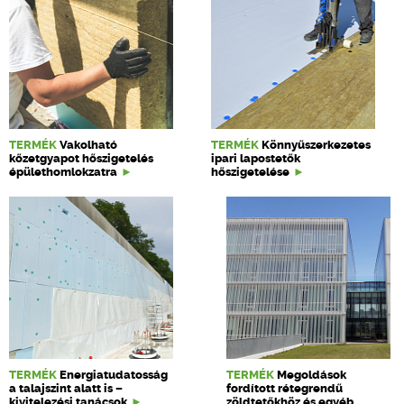
TERMÉK
Vakolható
TERMÉK
Könnyűszerkezetes
kőzetgyapot hőszigetelés
ipari lapostetők
épülethomlokzatra
hőszigetelése
TERMÉK
Energiatudatosság
TERMÉK
Megoldások
a talajszint alatt is –
fordított rétegrendű
kivitelezési tanácsok
zöldtetőkhöz és egyéb