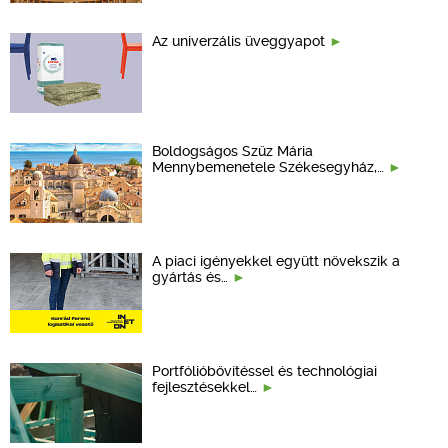
Az univerzális üveggyapot
Boldogságos Szűz Mária
Mennybemenetele Székesegyház,…
A piaci igényekkel együtt növekszik a
gyártás és…
Portfólióbővítéssel és technológiai
fejlesztésekkel…