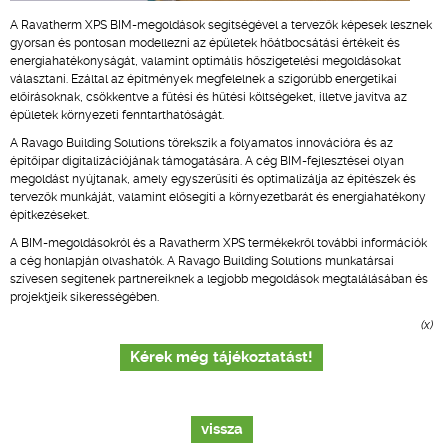
A Ravatherm XPS BIM-megoldások segítségével a tervezők képesek lesznek
gyorsan és pontosan modellezni az épületek hőátbocsátási értékeit és
energiahatékonyságát, valamint optimális hőszigetelési megoldásokat
választani. Ezáltal az építmények megfelelnek a szigorúbb energetikai
előírásoknak, csökkentve a fűtési és hűtési költségeket, illetve javítva az
épületek környezeti fenntarthatóságát.
A Ravago Building Solutions törekszik a folyamatos innovációra és az
építőipar digitalizációjának támogatására. A cég BIM-fejlesztései olyan
megoldást nyújtanak, amely egyszerűsíti és optimalizálja az építészek és
tervezők munkáját, valamint elősegíti a környezetbarát és energiahatékony
építkezéseket.
A BIM-megoldásokról és a Ravatherm XPS termékekről további információk
a cég honlapján olvashatók. A Ravago Building Solutions munkatársai
szívesen segítenek partnereiknek a legjobb megoldások megtalálásában és
projektjeik sikerességében.
(x)
Kérek még tájékoztatást!
vissza