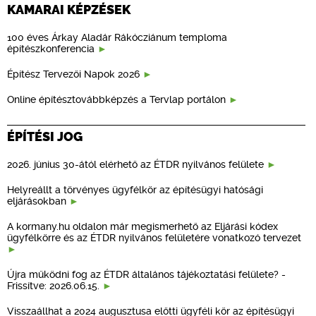
KAMARAI KÉPZÉSEK
100 éves Árkay Aladár Rákócziánum temploma
építészkonferencia
Építész Tervezői Napok 2026
Online építésztovábbképzés a Tervlap portálon
ÉPÍTÉSI JOG
2026. június 30-ától elérhető az ÉTDR nyilvános felülete
Helyreállt a törvényes ügyfélkör az építésügyi hatósági
eljárásokban
A kormany.hu oldalon már megismerhető az Eljárási kódex
ügyfélkörre és az ÉTDR nyilvános felületére vonatkozó tervezet
Újra működni fog az ÉTDR általános tájékoztatási felülete? -
Frissítve: 2026.06.15.
Visszaállhat a 2024 augusztusa előtti ügyféli kör az építésügyi