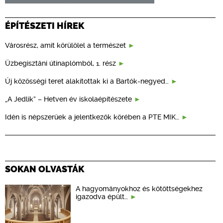
ÉPÍTÉSZETI HÍREK
Városrész, amit körülölel a természet
Üzbegisztáni útinaplómból, 1. rész
Új közösségi teret alakítottak ki a Bartók-negyed…
„A Jedlik” – Hetven év iskolaépítészete
Idén is népszerűek a jelentkezők körében a PTE MIK…
SOKAN OLVASTÁK
A hagyományokhoz és kötöttségekhez
igazodva épült…