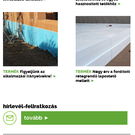
hasznosított tetőkhöz
TERMÉK
Figyeljünk az
TERMÉK
Négy érv a fordított
alkalmazási irányelvekre!
rétegrendű lapostető
mellett
hírlevél-feliratkozás
tovább