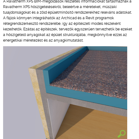
A Ravatherm XPS BIM-megoldások részletes információkat tartalmaznak a
Ravatherm XPS hőszigetelésekről, beleértve a méreteket, műszaki
tulajdonságokat és a zöld épületminősítő rendszerekhez releváns adatokat.
A fájlok könnyen integrálhatók az Archicad és a Revit programok
rétegrendszerkesztő rendszerébe, így az építészeti modell részeként
kezelhetők. Ezáltal az építészek, tervezők egyszerűen tervezhetik be ezeket
a hőszigetelő anyagokat az épület struktúrájába, megkönnyítve ezzel az
energetikai méretezést és az anyagkimutatást.