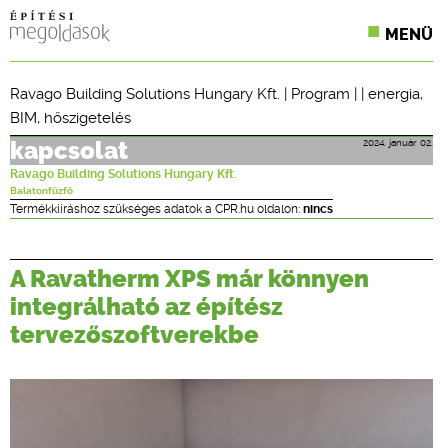
MENÜ
KONFERENCIÁK
Ravago Building Solutions Hungary Kft.
|
Program
| |
energia
,
BIM
,
hőszigetelés
SZAKLAPOK
2024. január 02.
kapcsolat
CPR TERMÉKKIÍRÁS
Ravago Building Solutions Hungary Kft.
Balatonfűzfő
ÉPÍTÉSI JOG
Termékkiíráshoz szükséges adatok a CPR.hu oldalon:
nincs
ONLINE KÉPZÉSEK
A Ravatherm XPS már könnyen
TERVEZÉSI SEGÉDLETEK
integrálható az építész
tervezőszoftverekbe