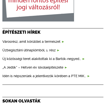
ÉPÍTÉSZETI HÍREK
Városrész, amit körülölel a természet
Üzbegisztáni útinaplómból, 1. rész
Új közösségi teret alakítottak ki a Bartók-negyed…
„A Jedlik” – Hetven év iskolaépítészete
Idén is népszerűek a jelentkezők körében a PTE MIK…
SOKAN OLVASTÁK