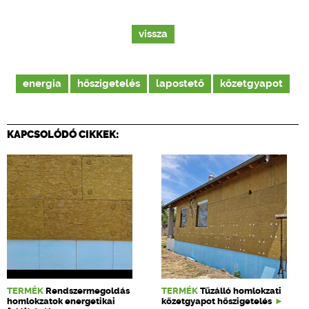
vissza
energia
hőszigetelés
lapostető
kőzetgyapot
KAPCSOLÓDÓ CIKKEK:
TERMÉK
Rendszermegoldás
TERMÉK
Tűzálló homlokzati
homlokzatok energetikai
kőzetgyapot hőszigetelés