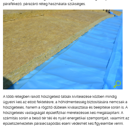
párafékező, párazáró réteg használata szükséges.
A több rétegben rakott hőszigetelő táblák kivitelezése közben mindig
ügyelni kell az eltolt fektetésre, a hőhídmentesség biztosítására nemcsak a
hőszigetelés, hanem a rögzítő dübelek kiválasztása és beépítése során is. A
hőszigetelés vastagságát épületfizikai méretezéssel kell megállapítani. A
számítás során a belső tér téli és nyári energetikai szempontjait, valamint az
épületszerkezetek páralecsapódás elleni védelmét kell figyelembe venni.