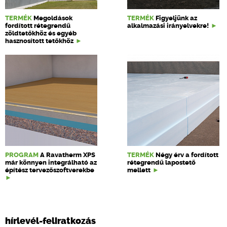
TERMÉK
Megoldások
TERMÉK
Figyeljünk az
fordított rétegrendű
alkalmazási irányelvekre!
zöldtetőkhöz és egyéb
hasznosított tetőkhöz
PROGRAM
A Ravatherm XPS
TERMÉK
Négy érv a fordított
már könnyen integrálható az
rétegrendű lapostető
építész tervezőszoftverekbe
mellett
hírlevél-feliratkozás