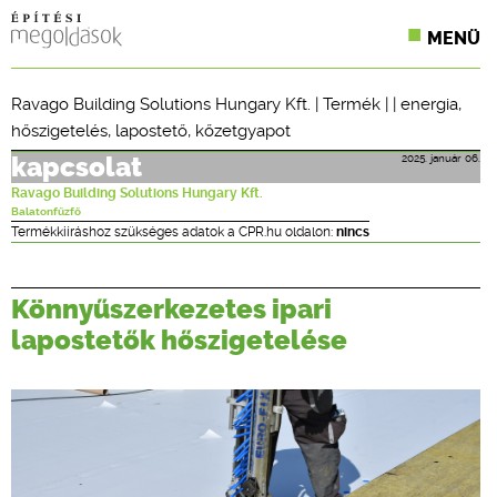
MENÜ
KONFERENCIÁK
Ravago Building Solutions Hungary Kft.
|
Termék
| |
energia
,
hőszigetelés
,
lapostető
,
kőzetgyapot
SZAKLAPOK
2025. január 06.
kapcsolat
CPR TERMÉKKIÍRÁS
Ravago Building Solutions Hungary Kft.
Balatonfűzfő
ÉPÍTÉSI JOG
Termékkiíráshoz szükséges adatok a CPR.hu oldalon:
nincs
ONLINE KÉPZÉSEK
Könnyűszerkezetes ipari
TERVEZÉSI SEGÉDLETEK
lapostetők hőszigetelése