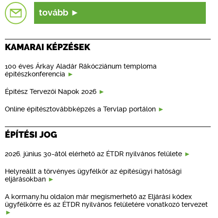
tovább
KAMARAI KÉPZÉSEK
100 éves Árkay Aladár Rákócziánum temploma
építészkonferencia
Építész Tervezői Napok 2026
Online építésztovábbképzés a Tervlap portálon
ÉPÍTÉSI JOG
2026. június 30-ától elérhető az ÉTDR nyilvános felülete
Helyreállt a törvényes ügyfélkör az építésügyi hatósági
eljárásokban
A kormany.hu oldalon már megismerhető az Eljárási kódex
ügyfélkörre és az ÉTDR nyilvános felületére vonatkozó tervezet