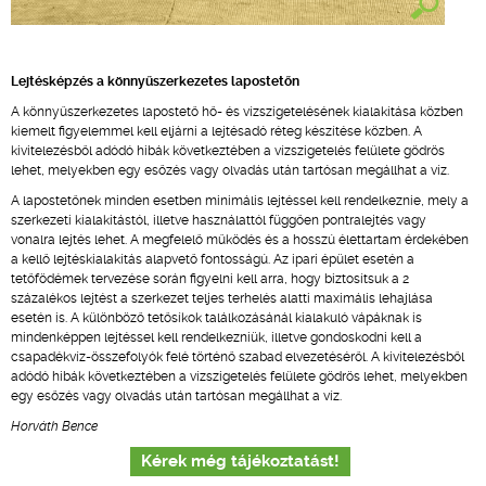
Lejtésképzés a könnyűszerkezetes lapostetőn
A könnyűszerkezetes lapostető hő- és vízszigetelésének kialakítása közben
kiemelt figyelemmel kell eljárni a lejtésadó réteg készítése közben. A
kivitelezésből adódó hibák következtében a vízszigetelés felülete gödrös
lehet, melyekben egy esőzés vagy olvadás után tartósan megállhat a víz.
A lapostetőnek minden esetben minimális lejtéssel kell rendelkeznie, mely a
szerkezeti kialakítástól, illetve használattól függően pontralejtés vagy
vonalra lejtés lehet. A megfelelő működés és a hosszú élettartam érdekében
a kellő lejtéskialakítás alapvető fontosságú. Az ipari épület esetén a
tetőfödémek tervezése során figyelni kell arra, hogy biztosítsuk a 2
százalékos lejtést a szerkezet teljes terhelés alatti maximális lehajlása
esetén is. A különböző tetősíkok találkozásánál kialakuló vápáknak is
mindenképpen lejtéssel kell rendelkezniük, illetve gondoskodni kell a
csapadékvíz-összefolyók felé történő szabad elvezetéséről. A kivitelezésből
adódó hibák következtében a vízszigetelés felülete gödrös lehet, melyekben
egy esőzés vagy olvadás után tartósan megállhat a víz.
Horváth Bence
Kérek még tájékoztatást!