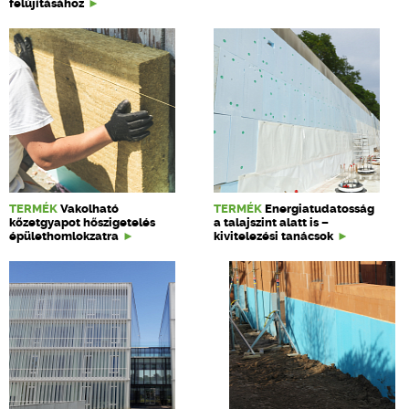
felújításához
TERMÉK
Vakolható
TERMÉK
Energiatudatosság
kőzetgyapot hőszigetelés
a talajszint alatt is –
épülethomlokzatra
kivitelezési tanácsok