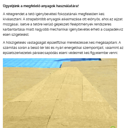
Ügyeljünk a megfelelő anyagok használatára!
A rétegrendet a tető igénybevételi fokozatának megfelelően kell
kiválasztani. A strapabíróbb anyagok alkalmazása ott előnyös, ahol az aljzat
mozgásai, illetve a tetőre kerülő gépészeti felépítmények rendszeres
karbantartása miatt nagyobb mechanikai igénybevétel érheti a csapadékvíz
ellen szigetelést.
A hőszigetelés vastagságát épületfizikai méretezéssel kell megállapítani. A
számítás során a belső tér téli és nyári energetikai szempontjait, valamint az
épületszerkezetek páralecsapódás elleni védelmét kell figyelembe venni.