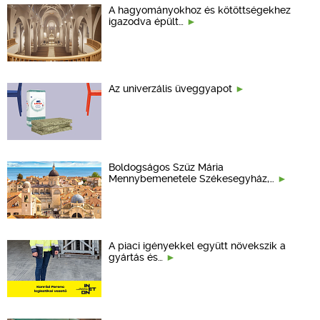
A hagyományokhoz és kötöttségekhez
igazodva épült…
Az univerzális üveggyapot
Boldogságos Szűz Mária
Mennybemenetele Székesegyház,…
A piaci igényekkel együtt növekszik a
gyártás és…