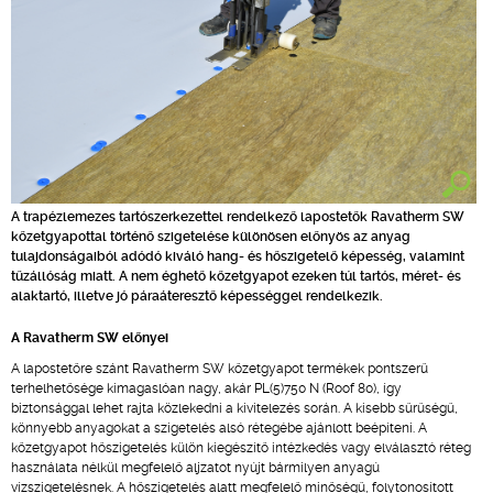
A trapézlemezes tartószerkezettel rendelkező lapostetők Ravatherm SW
kőzetgyapottal történő szigetelése különösen előnyös az anyag
tulajdonságaiból adódó kiváló hang- és hőszigetelő képesség, valamint
tűzállóság miatt. A nem éghető kőzetgyapot ezeken túl tartós, méret- és
alaktartó, illetve jó páraáteresztő képességgel rendelkezik.
A Ravatherm SW előnyei
A lapostetőre szánt Ravatherm SW kőzetgyapot termékek pontszerű
terhelhetősége kimagaslóan nagy, akár PL(5)750 N (Roof 80), így
biztonsággal lehet rajta közlekedni a kivitelezés során. A kisebb sűrűségű,
könnyebb anyagokat a szigetelés alsó rétegébe ajánlott beépíteni. A
kőzetgyapot hőszigetelés külön kiegészítő intézkedés vagy elválasztó réteg
használata nélkül megfelelő aljzatot nyújt bármilyen anyagú
vízszigetelésnek. A hőszigetelés alatt megfelelő minőségű, folytonosított