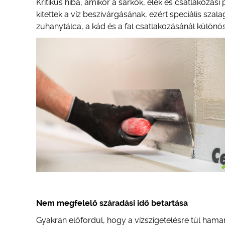
Kritikus hiba, amikor a sarkok, élek és csatlakozás
kitettek a víz beszivárgásának, ezért speciális szal
zuhanytálca, a kád és a fal csatlakozásánál különös
Nem megfelelő száradási idő betartása
Gyakran előfordul, hogy a vízszigetelésre túl hama