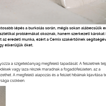
ontosabb lépés a burkolás során, mégis sokan alábecsülik 
esztétikai problémákat okoznak, hanem szerkezeti károkat 
nt az eredeti munka, ezért a Cemix szakértőinek segítségé
y elkerüljük őket.
yozza a szigetelőanyag megfelelő tapadását. A felületnek tel
epedések vagy laza részek maradnak a fogadófelületen, az a
thet. A megfelelő alapozás és a felület hibáinak kijavítása t
ysága csökken.