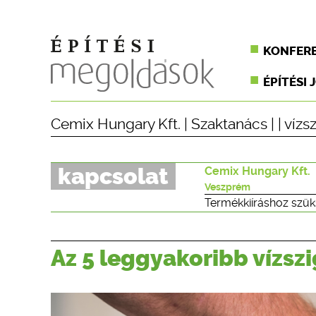
KONFER
ÉPÍTÉSI 
Cemix Hungary Kft.
|
Szaktanács
| |
vízs
kapcsolat
Cemix Hungary Kft.
Veszprém
Termékkiíráshoz szük
Az 5 leggyakoribb vízszi