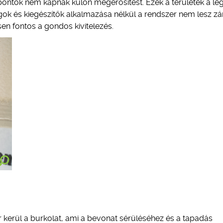
i pontok nem kapnak külön megerősítést. Ezek a területek a le
agok és kiegészítők alkalmazása nélkül a rendszer nem lesz zár
en fontos a gondos kivitelezés.
r kerül a burkolat, ami a bevonat sérüléséhez és a tapadás