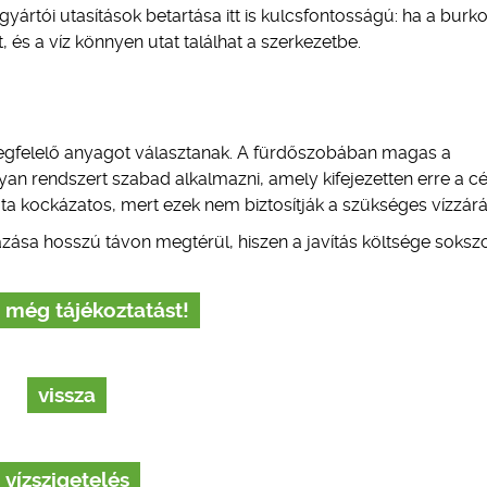
ártói utasítások betartása itt is kulcsfontosságú: ha a burko
, és a víz könnyen utat találhat a szerkezetbe.
megfelelő anyagot választanak. A fürdőszobában magas a
lyan rendszert szabad alkalmazni, amely kifejezetten erre a cé
ta kockázatos, mert ezek nem biztosítják a szükséges vízzárá
zása hosszú távon megtérül, hiszen a javítás költsége soksz
 még tájékoztatást!
vissza
vízszigetelés