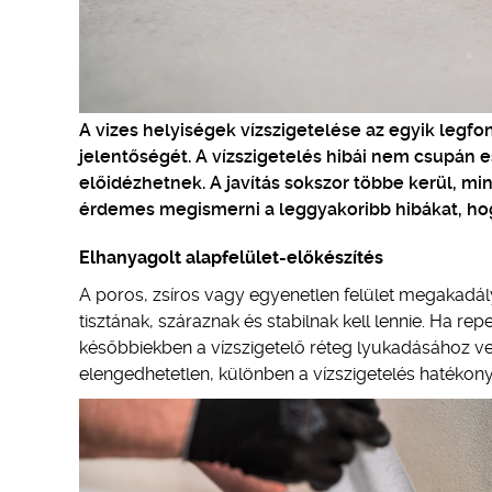
A vizes helyiségek vízszigetelése az egyik legf
jelentőségét. A vízszigetelés hibái nem csupán 
előidézhetnek. A javítás sokszor többe kerül, mi
érdemes megismerni a leggyakoribb hibákat, hog
Elhanyagolt alapfelület-előkészítés
A poros, zsíros vagy egyenetlen felület megakadál
tisztának, száraznak és stabilnak kell lennie. Ha r
későbbiekben a vízszigetelő réteg lyukadásához veze
elengedhetetlen, különben a vízszigetelés hatékon