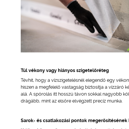
Túl vékony vagy hiányos szigetelőréteg
Tévhit, hogy a vízszigetelésnél elegendő egy vékon
hiszen a megfelelő vastagság biztosítja a vízzáró k
alá. A spórolás itt hosszú távon sokkal nagyobb kö
drágább, mint az elsőre elvégzett precíz munka.
Sarok- és csatlakozási pontok megerősítésének 