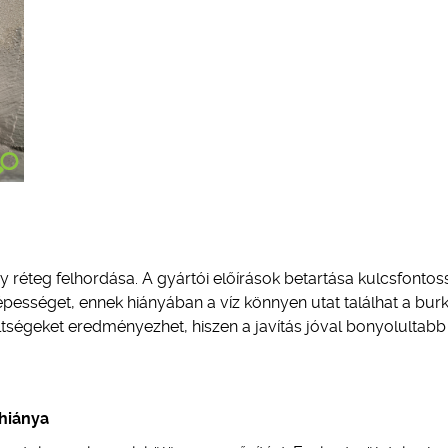
y réteg felhordása. A gyártói előírások betartása kulcsfontos
épességet, ennek hiányában a víz könnyen utat találhat a burk
ltségeket eredményezhet, hiszen a javítás jóval bonyolultabb
hiánya