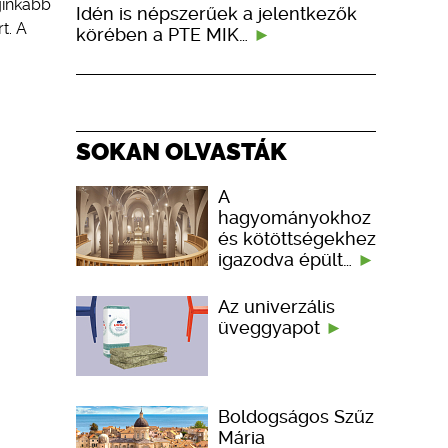
ginkább
Idén is népszerűek a jelentkezők
t. A
körében a PTE MIK…
SOKAN OLVASTÁK
A
hagyományokhoz
és kötöttségekhez
igazodva épült…
Az univerzális
üveggyapot
Boldogságos Szűz
Mária