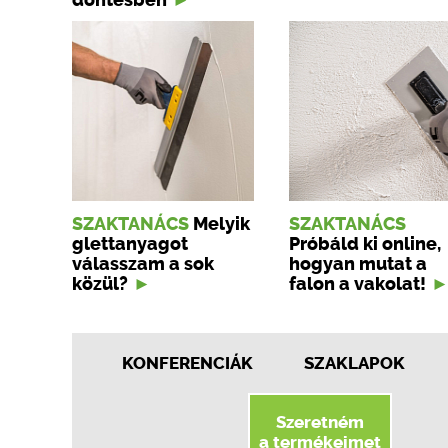
döntésben
SZAKTANÁCS
Melyik
SZAKTANÁCS
glettanyagot
Próbáld ki online,
válasszam a sok
hogyan mutat a
közül?
falon a vakolat!
KONFERENCIÁK
SZAKLAPOK
Szeretném
a termékeimet