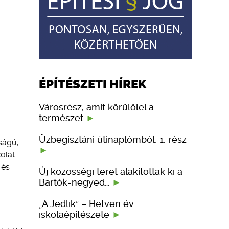
ÉPÍTÉSZETI HÍREK
Városrész, amit körülölel a
természet
Üzbegisztáni útinaplómból, 1. rész
ságú,
olat
 és
Új közösségi teret alakítottak ki a
Bartók-negyed…
„A Jedlik” – Hetven év
iskolaépítészete