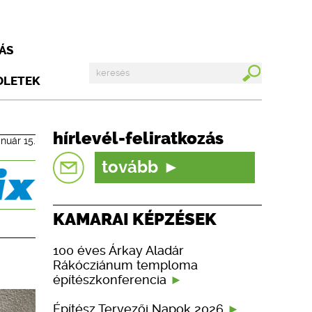
ÁS
DLETEK
hírlevél-feliratkozás
anuár 15.
tovább
KAMARAI KÉPZÉSEK
100 éves Árkay Aladár
Rákócziánum temploma
építészkonferencia
Építész Tervezői Napok 2026