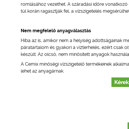
romlásához vezethet. A száradási időre vonatkozó gy
túl korán ragasztják fel, a vízszigetelés megsérülhet
Nem megfelelő anyagválasztás
Hiba az is, amikor nem a helyiség adottságainak 
páratartalom és gyakori a vízterhelés, ezért csak o
készült. Az olcsó, nem minősített anyagok használa
A Cemix minőségi vízszigetelő termékeinek alkalma
lehet az anyagárnak.
Kérek