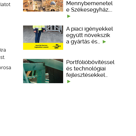
Mennybemenetel
latot
e Székesegyház,…
A piaci igényekkel
együtt növekszik
a gyártás és…
lra
st.
Portfólióbővítéssel
orosa
és technológiai
fejlesztésekkel…