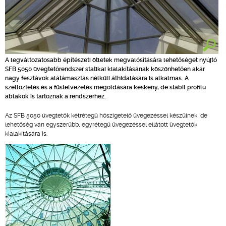
A legváltozatosabb építészeti ötletek megvalósítására lehetőséget nyújtó
SFB 5050 üvegtetőrendszer statikai kialakításának köszönhetően akár
nagy fesztávok alátámasztás nélküli áthidalására is alkalmas. A
szellőztetés és a füstelvezetés megoldására keskeny, de stabil profilú
ablakok is tartoznak a rendszerhez.
Az SFB 5050 üvegtetők kétrétegű hőszigetelő üvegezéssel készülnek, de
lehetőség van egyszerűbb, egyrétegű üvegezéssel ellátott üvegtetők
kialakítására is.