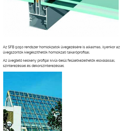
Az SFB 5050 rendszer homlokzatok üvegezésére is alkalmas, ilyenkor az
üvegszorítók kiegészíthetők homlokzati takaróprofillal.
Az üvegtető keskeny profiljai kívül-belül felületkezelhetők eloxálással,
szinterezéssel és dekorszinterezéssel.