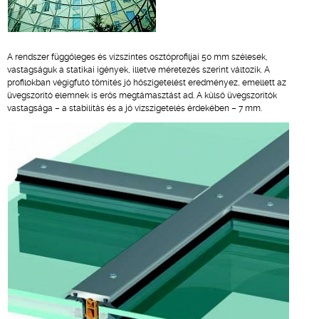
A rendszer függőleges és vízszintes osztóprofiljai 50 mm szélesek,
vastagságuk a statikai igények, illetve méretezés szerint változik. A
profilokban végigfutó tömítés jó hőszigetelést eredményez, emellett az
üvegszorító elemnek is erős megtámasztást ad. A külső üvegszorítók
vastagsága – a stabilitás és a jó vízszigetelés érdekében – 7 mm.