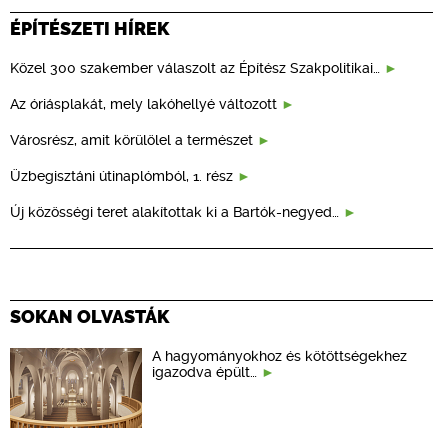
ÉPÍTÉSZETI HÍREK
Közel 300 szakember válaszolt az Építész Szakpolitikai…
Az óriásplakát, mely lakóhellyé változott
Városrész, amit körülölel a természet
Üzbegisztáni útinaplómból, 1. rész
Új közösségi teret alakítottak ki a Bartók-negyed…
SOKAN OLVASTÁK
A hagyományokhoz és kötöttségekhez
igazodva épült…