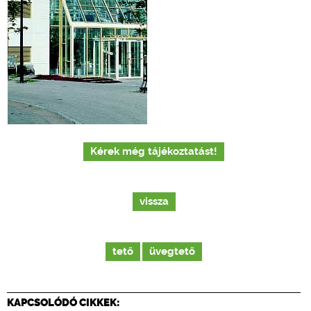
Kérek még tájékoztatást!
vissza
tető
üvegtető
KAPCSOLÓDÓ CIKKEK: