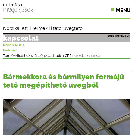
MENÜ
KONFERENCIÁK
Nordikal Kft.
|
Termék
| |
tető
,
üvegtető
SZAKLAPOK
2013. március 23.
kapcsolat
Nordikal Kft.
CPR TERMÉKKIÍRÁS
Budapest
Termékkiíráshoz szükséges adatok a CPR.hu oldalon:
nincs
ÉPÍTÉSI JOG
Bármekkora és bármilyen formájú
ONLINE KÉPZÉSEK
tető megépíthető üvegből
TERVEZÉSI SEGÉDLETEK