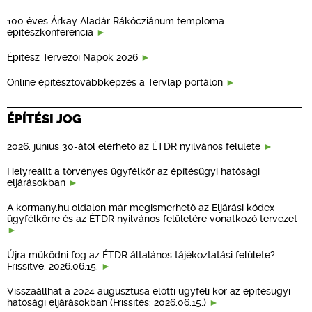
100 éves Árkay Aladár Rákócziánum temploma
építészkonferencia
Építész Tervezői Napok 2026
Online építésztovábbképzés a Tervlap portálon
ÉPÍTÉSI JOG
2026. június 30-ától elérhető az ÉTDR nyilvános felülete
Helyreállt a törvényes ügyfélkör az építésügyi hatósági
eljárásokban
A kormany.hu oldalon már megismerhető az Eljárási kódex
ügyfélkörre és az ÉTDR nyilvános felületére vonatkozó tervezet
Újra működni fog az ÉTDR általános tájékoztatási felülete? -
Frissítve: 2026.06.15.
Visszaállhat a 2024 augusztusa előtti ügyféli kör az építésügyi
hatósági eljárásokban (Frissítés: 2026.06.15.)