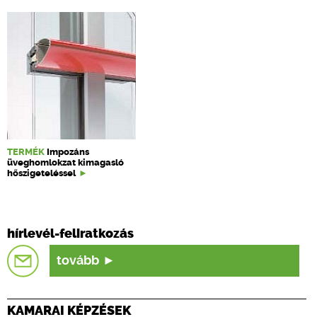
TERMÉK
Impozáns
üveghomlokzat kimagasló
hőszigeteléssel
hírlevél-feliratkozás
tovább
KAMARAI KÉPZÉSEK