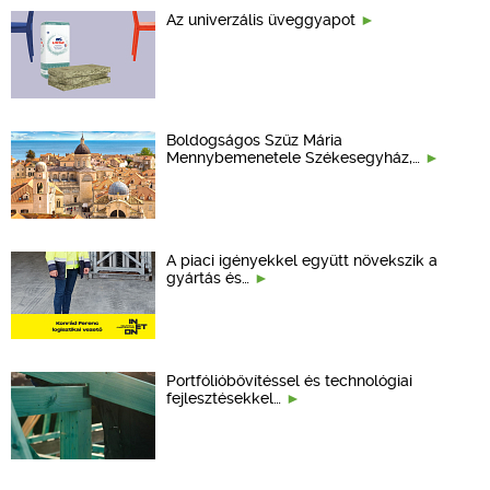
Az univerzális üveggyapot
Boldogságos Szűz Mária
Mennybemenetele Székesegyház,…
A piaci igényekkel együtt növekszik a
gyártás és…
Portfólióbővítéssel és technológiai
fejlesztésekkel…