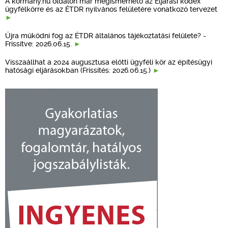
A kormany.hu oldalon már megismerhető az Eljárási kódex
ügyfélkörre és az ÉTDR nyilvános felületére vonatkozó tervezet
Újra működni fog az ÉTDR általános tájékoztatási felülete? -
Frissítve: 2026.06.15.
Visszaállhat a 2024 augusztusa előtti ügyféli kör az építésügyi
hatósági eljárásokban (Frissítés: 2026.06.15.)