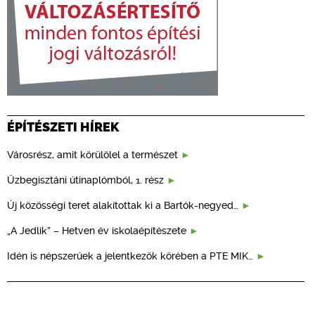
ÉPÍTÉSZETI HÍREK
Városrész, amit körülölel a természet
Üzbegisztáni útinaplómból, 1. rész
Új közösségi teret alakítottak ki a Bartók-negyed…
„A Jedlik” – Hetven év iskolaépítészete
Idén is népszerűek a jelentkezők körében a PTE MIK…