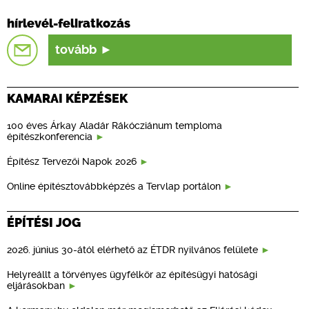
hírlevél-feliratkozás
tovább
KAMARAI KÉPZÉSEK
100 éves Árkay Aladár Rákócziánum temploma
építészkonferencia
Építész Tervezői Napok 2026
Online építésztovábbképzés a Tervlap portálon
ÉPÍTÉSI JOG
2026. június 30-ától elérhető az ÉTDR nyilvános felülete
Helyreállt a törvényes ügyfélkör az építésügyi hatósági
eljárásokban