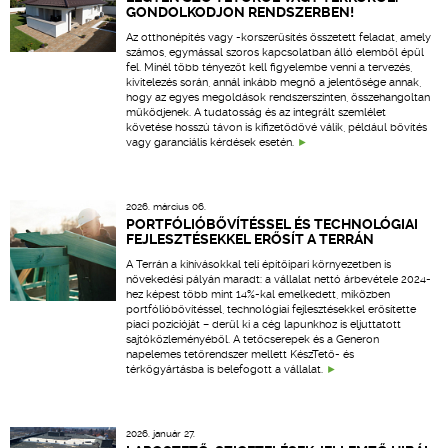
GONDOLKODJON RENDSZERBEN!
Az otthonépítés vagy -korszerűsítés összetett feladat, amely
számos, egymással szoros kapcsolatban álló elemből épül
fel. Minél több tényezőt kell figyelembe venni a tervezés,
kivitelezés során, annál inkább megnő a jelentősége annak,
hogy az egyes megoldások rendszerszinten, összehangoltan
működjenek. A tudatosság és az integrált szemlélet
követése hosszú távon is kifizetődővé válik, például bővítés
vagy garanciális kérdések esetén.
2026. március 06.
PORTFÓLIÓBŐVÍTÉSSEL ÉS TECHNOLÓGIAI
FEJLESZTÉSEKKEL ERŐSÍT A TERRÁN
A Terrán a kihívásokkal teli építőipari környezetben is
növekedési pályán maradt: a vállalat nettó árbevétele 2024-
hez képest több mint 14%-kal emelkedett, miközben
portfólióbővítéssel, technológiai fejlesztésekkel erősítette
piaci pozícióját – derül ki a cég lapunkhoz is eljuttatott
sajtóközleményéből. A tetőcserepek és a Generon
napelemes tetőrendszer mellett KészTető- és
térkőgyártásba is belefogott a vállalat.
2026. január 27.