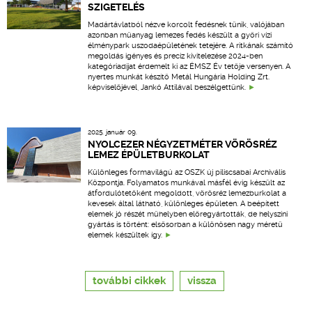
SZIGETELÉS
Madártávlatból nézve korcolt fedésnek tűnik, valójában
azonban műanyag lemezes fedés készült a győri vízi
élménypark uszodaépületének tetejére. A ritkának számító
megoldás igényes és precíz kivitelezése 2024-ben
kategóriadíjat érdemelt ki az ÉMSZ Év tetője versenyen. A
nyertes munkát készítő Metál Hungária Holding Zrt.
képviselőjével, Jankó Attilával beszélgettünk.
2025. január 09.
NYOLCEZER NÉGYZETMÉTER VÖRÖSRÉZ
LEMEZ ÉPÜLETBURKOLAT
Különleges formavilágú az OSZK új piliscsabai Archivális
Központja. Folyamatos munkával másfél évig készült az
átfordulótetőként megoldott, vörösréz lemezburkolat a
kevesek által látható, különleges épületen. A beépített
elemek jó részét műhelyben előregyártották, de helyszíni
gyártás is történt: elsősorban a különösen nagy méretű
elemek készültek így.
további cikkek
vissza