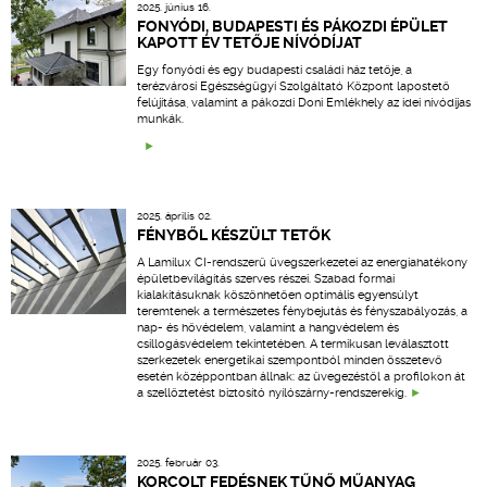
2025. június 16.
FONYÓDI, BUDAPESTI ÉS PÁKOZDI ÉPÜLET
KAPOTT ÉV TETŐJE NÍVÓDÍJAT
Egy fonyódi és egy budapesti családi ház tetője, a
terézvárosi Egészségügyi Szolgáltató Központ lapostető
felújítása, valamint a pákozdi Doni Emlékhely az idei nívódíjas
munkák.
2025. április 02.
FÉNYBŐL KÉSZÜLT TETŐK
A Lamilux CI-rendszerű üvegszerkezetei az energiahatékony
épületbevilágítás szerves részei. Szabad formai
kialakításuknak köszönhetően optimális egyensúlyt
teremtenek a természetes fénybejutás és fényszabályozás, a
nap- és hővédelem, valamint a hangvédelem és
csillogásvédelem tekintetében. A termikusan leválasztott
szerkezetek energetikai szempontból minden összetevő
esetén középpontban állnak: az üvegezéstől a profilokon át
a szellőztetést biztosító nyílószárny-rendszerekig.
2025. február 03.
KORCOLT FEDÉSNEK TŰNŐ MŰANYAG