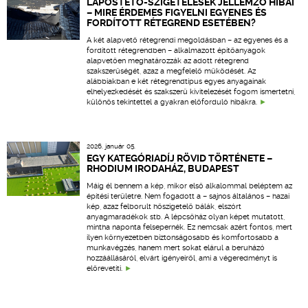
LAPOSTETŐ-SZIGETELÉSEK JELLEMZŐ HIBÁI
– MIRE ÉRDEMES FIGYELNI EGYENES ÉS
FORDÍTOTT RÉTEGREND ESETÉBEN?
A két alapvető rétegrendi megoldásban – az egyenes és a
fordított rétegrendben – alkalmazott építőanyagok
alapvetően meghatározzák az adott rétegrend
szakszerűségét, azaz a megfelelő működését. Az
alábbiakban e két rétegrendtípus egyes anyagainak
elhelyezkedését és szakszerű kivitelezését fogom ismertetni,
különös tekintettel a gyakran előforduló hibákra.
2026. január 05.
EGY KATEGÓRIADÍJ RÖVID TÖRTÉNETE –
RHODIUM IRODAHÁZ, BUDAPEST
Máig él bennem a kép, mikor első alkalommal beléptem az
építési területre. Nem fogadott a – sajnos általános – hazai
kép, azaz felborult hőszigetelő bálák, elszórt
anyagmaradékok stb. A lépcsőház olyan képet mutatott,
mintha naponta felsepernék. Ez nemcsak azért fontos, mert
ilyen környezetben biztonságosabb és komfortosabb a
munkavégzés, hanem mert sokat elárul a beruházó
hozzáállásáról, elvárt igényeiről, ami a végeredményt is
előrevetíti.