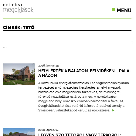
MENÜ
KONFERENCIÁK
CÍMKÉK: TETŐ
SZAKLAPOK
. .
CPR TERMÉKKIÍRÁS
ÉPÍTÉSI JOG
2026. június 25.
HELYI ÉRTÉK A BALATON-FELVIDÉKEN – PALA
A HÁZON
ONLINE KÉPZÉSEK
A közel nulla energiafelhasználású, többgenerációs nyaraló
tervezését a környezethez illeszkedés, a helyi anyagok
TERVEZÉSI SEGÉDLETEK
használata és a megrendelő takarékos, de minőségre
törekvő hozzáállása határozta meg. A homlokzaton
megjelenő helyi vöröskő kiválóan harmonizál a fával, az
üvegfelületekkel és a tetőről átforduló palával, amely a
Swisspearl választékából került az építkezésre.
2026. április 17.
LEGYEN SZÓ TETŐRŐL VAGY TÉRKŐRŐL: