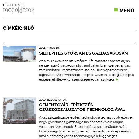
MENÜ
KONFERENCIÁK
CÍMKÉK: SILÓ
SZAKLAPOK
2011. május 16.
CPR TERMÉKKIÍRÁS
SILÓÉPÍTÉS GYORSAN ÉS GAZDASÁGOSAN
Az elmúlt években az Altaform Kft. többször épített olyan
ÉPÍTÉSI JOG
henger alakú vasbeton silót, ami valamilyen szerves anyag
zárt rendszerű rothasztására szolgál. Ilyen építményekre
leginkább szennyvíztisztító telepek, valamint a biogáztelepek
ONLINE KÉPZÉSEK
építésénél, illetve korszerűsítésénél van szükség.
TERVEZÉSI SEGÉDLETEK
2010. augusztus 03.
CEMENTGYÁRI ÉPÍTKEZÉS
CSÚSZÓZSALUZATOS TECHNOLÓGIÁVAL
A csúszózsaluzatos építési technológia legnagyobb előnye,
hogy gyorsan és gazdaságosan építhetők vele magas
vasbeton szerkezetek. E technológia sok területen nyújt
kitűnő megoldást – mint például cementgyárak építésekor,
ahol a cementgyártás technológiája a függőleges