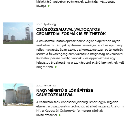
kialakítású vasbeton építmények számtalan változatát
kívánja.
2010. április 09.
CSÚSZÓZSALUVAL VÁLTOZATOS
GEOMETRIAI FORMÁK IS ÉPÍTHETŐK
A csúszózsaluzatos építési technológiát alapvetően olyan
vasbeton műtárgyak építésére használják, ahol az építmény
teljes magasságában azonos a keresztmetszet, és lehetőség
szerint a falvastagság sem változik a magasság növelésével.
Kivételek persze mindig vannak – és éppen az tesz egy
feladatot érdekessé, ha a szokásostól eltérő igényeknek kell
eleget tenni.
2010. január 22.
NAGYMÉRETŰ SILÓK ÉPÍTÉSE
CSÚSZÓZSALUVAL
A vasbeton silók építésénél jelenleg ismert egyik legjobb
eljárást, a csúszózsalus technológiát alkalmazta az Altaform
Kft. a Kaposvári Cukorgyár fermentor silóinak
kivitelezésénél.