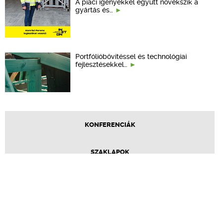
A piaci igényekkel együtt növekszik a
gyártás és…
Portfólióbővítéssel és technológiai
fejlesztésekkel…
KONFERENCIÁK
SZAKLAPOK
CPR TERMÉKKIÍRÁS
ÉPÍTÉSI JOG