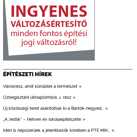
ÉPÍTÉSZETI HÍREK
Városrész, amit körülölel a természet
Üzbegisztáni útinaplómból, 1. rész
Új közösségi teret alakítottak ki a Bartók-negyed…
„A Jedlik” – Hetven év iskolaépítészete
Idén is népszerűek a jelentkezők körében a PTE MIK…