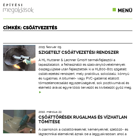
MENÜ
KONFERENCIÁK
CÍMKÉK: CSŐÁTVEZETÉS
SZAKLAPOK
2015. február 09.
CPR TERMÉKKIÍRÁS
SZIGETELT CSŐÁTVEZETÉSI RENDSZER
A HL Hutterer & Lechner GmbH termékfejlesztői a
ÉPÍTÉSI JOG
tapasztalatok, a felhasználói és szabványkövetelmények
összegyűjtése után fejlesztették ki a HL800-801 szigetelt
csőátvezetési rendszert, mely praktikus, sokoldalú, könnyű
ONLINE KÉPZÉSEK
és rugalmas. A bitumen- vagy PVC-gallérral ellátott
tömszelencecsalád egyszerűségével, sok pozitívumával és
elérhető árával egyre több tervezőt és kivitelezőt győz meg.
TERVEZÉSI SEGÉDLETEK
2010. március 22.
CSŐÁTTÖRÉSEK RUGALMAS ÉS VÍZHATLAN
TÖMÍTÉSE
A csarnokok a csőáttöréseknél, kéményeknél, szellőző- és
légtechnikai elemeknél áznak be a leggyakrabban, ahol a