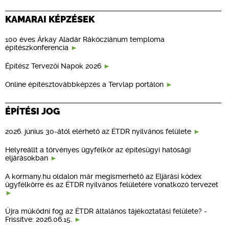
KAMARAI KÉPZÉSEK
100 éves Árkay Aladár Rákócziánum temploma
építészkonferencia
Építész Tervezői Napok 2026
Online építésztovábbképzés a Tervlap portálon
ÉPÍTÉSI JOG
2026. június 30-ától elérhető az ÉTDR nyilvános felülete
Helyreállt a törvényes ügyfélkör az építésügyi hatósági
eljárásokban
A kormany.hu oldalon már megismerhető az Eljárási kódex
ügyfélkörre és az ÉTDR nyilvános felületére vonatkozó tervezet
Újra működni fog az ÉTDR általános tájékoztatási felülete? -
Frissítve: 2026.06.15.