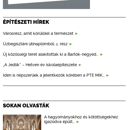
ÉPÍTÉSZETI HÍREK
Városrész, amit körülölel a természet
Üzbegisztáni útinaplómból, 1. rész
Új közösségi teret alakítottak ki a Bartók-negyed…
„A Jedlik” – Hetven év iskolaépítészete
Idén is népszerűek a jelentkezők körében a PTE MIK…
SOKAN OLVASTÁK
A hagyományokhoz és kötöttségekhez
igazodva épült…