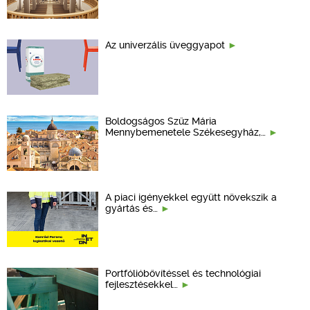
Az univerzális üveggyapot
Boldogságos Szűz Mária
Mennybemenetele Székesegyház,…
A piaci igényekkel együtt növekszik a
gyártás és…
Portfólióbővítéssel és technológiai
fejlesztésekkel…