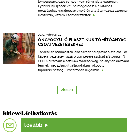
lemezszegélyezés sokszor nem tömít biztonságosan.
Ilyenkor nyújtanak kitűnő megoldást a dilatációs
mozgásokat rugalmasan viselő és a tetőlemezhez szorosan
illeszkedő, vízzáró csőmandzsetták.
2010. március 01.
ÖNGYÓGYULÓ ELASZTIKUS TÖMÍTŐANYAG
CSŐÁTVEZETÉSEKHEZ
Tömítetlen szerkezetek, elsősorban terepszint alatti cső- és
kábelátvezetések vízzáró tömítésére szolgál a Stopaq FN
2100 univerzális elasztikus tömítőanyag. Az enyhén duzzadó
termék megszilárdult állapotában fokozott
tapadóképességű, és tartósan rugalmas.
vissza
hírlevél-feliratkozás
tovább