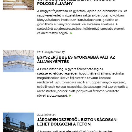
POLCOS ÁLLVÁNY
A magyar fejlesztésű és gyártású Aprod polcrendszer kis- és
nagykereskedelmi üzletekben, raktárakban, csarnokokban,
könyvtárakban, irodákban, irattárakban stb. galériás és
gördíthető állványrendszerek kialakítására alkalmas. A
széleskörű alkalmazhatóságot különböző speciális elemek
és alkatrészek segítik.
2013. szeptember 17.
EGYSZERŰBBÉ ÉS GYORSABBÁ VÁLT AZ
ÁLLVÁNYÉPÍTÉS
A Peri a biztonság, a gyors felépíthetőség és
szétszerelhetőség jegyében hozott létre új állványtechnikai
megoldásokat, illetve fejlesztette tovább korábbi
rendszereit: új futómacska segíti a függőállványok építését,
csőbilincsek helyett csapokkal és sasszegekkel szerelhetők a
rácsostartók, percek alatt ponyvával fedhető védőtető
növeli a biztonságot.
2013. július 24.
JÁRDARENDSZERRŐL BIZTONSÁGOSAN
LEHET DOLGOZNI A TETŐN
A horganyzott acél elemekből álló, csúszásmentes