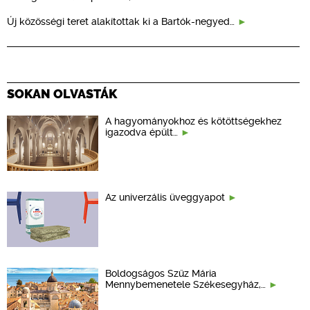
Új közösségi teret alakítottak ki a Bartók-negyed…
SOKAN OLVASTÁK
A hagyományokhoz és kötöttségekhez
igazodva épült…
Az univerzális üveggyapot
Boldogságos Szűz Mária
Mennybemenetele Székesegyház,…