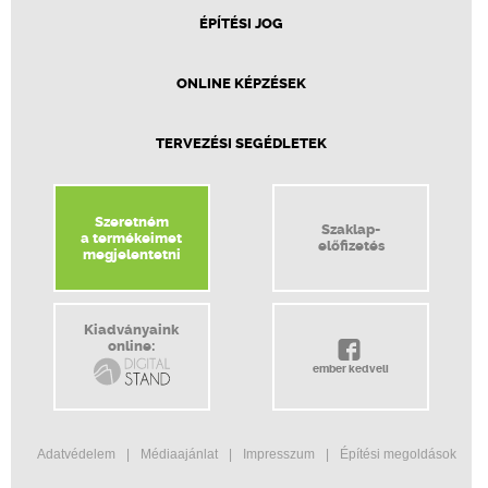
ÉPÍTÉSI JOG
ONLINE KÉPZÉSEK
TERVEZÉSI SEGÉDLETEK
Szeretném
Szaklap-
a termékeimet
előfizetés
megjelentetni
Kiadványaink
online:
ember kedveli
Adatvédelem
Médiaajánlat
Impresszum
Építési megoldások