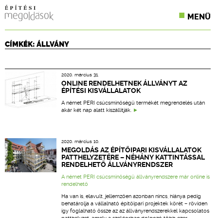
MENÜ
KONFERENCIÁK
CÍMKÉK: ÁLLVÁNY
SZAKLAPOK
2020. március 31.
CPR TERMÉKKIÍRÁS
ONLINE RENDELHETNEK ÁLLVÁNYT AZ
ÉPÍTÉSI KISVÁLLALATOK
ÉPÍTÉSI JOG
A német PERI csúcsminőségű termékét megrendelés után
akár két nap alatt kiszállítják.
ONLINE KÉPZÉSEK
2020. március 10.
TERVEZÉSI SEGÉDLETEK
MEGOLDÁS AZ ÉPÍTŐIPARI KISVÁLLALATOK
PATTHELYZETÉRE – NÉHÁNY KATTINTÁSSAL
RENDELHETŐ ÁLLVÁNYRENDSZER
A német PERI csúcsminőségű állványrendszere már
online is
rendelhető
Ha van is, elavult, jellemzően azonban nincs, hiánya pedig
behatárolja a vállalható építőipari projektek körét – röviden
így foglalható össze az az állványrendszerekkel kapcsolatos