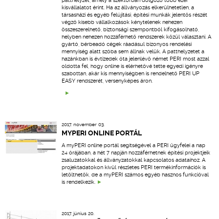
patthelyzet, amely a szektorban dolgozó több ezer
kisvállalatot érint. Ha az állványozás elkerülhetetlen, a
társasházi és egyéb felújítási, építési munkák jelentős részét
végző kisebb vállalkozások kénytelenek nehezen
összeszerelhető, biztonsági szempontból kifogásolható,
helyben nehezen hozzáférhető rendszerek közül választani. A
gyártó, bérbeadó cégek ráadásul bizonyos rendelési
mennyiség alatt szóba sem állnak velük. A patthelyzetet a
hazánkban is évtizedek óta jelenlévő német PERI most azzal
oldotta fel, hogy online is elérhetővé tette egyedi igényre
szabottan, akár kis mennyiségben is rendelhető PERI UP
EASY rendszerét, versenyképes áron.
2017. november 03.
MYPERI ONLINE PORTÁL
A myPERI online portál segítségével a PERI ügyfelei a nap
24 órájában, a hét 7 napján hozzáférhetnek építési projektjeik
zsaluzatokkal és állványzatokkal kapcsolatos adataihoz. A
projektadatokon kívül részletes PERI termékinformációk is
letölthetők, de a myPERI számos egyéb hasznos funkcióval
is rendelkezik.
2017. június 20.