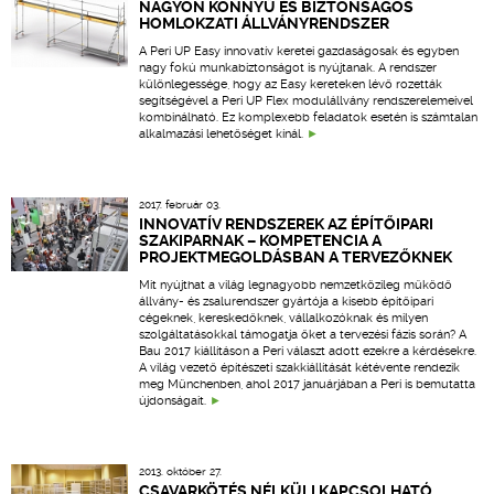
NAGYON KÖNNYŰ ÉS BIZTONSÁGOS
HOMLOKZATI ÁLLVÁNYRENDSZER
A Peri UP Easy innovatív keretei gazdaságosak és egyben
nagy fokú munkabiztonságot is nyújtanak. A rendszer
különlegessége, hogy az Easy kereteken lévő rozetták
segítségével a Peri UP Flex modulállvány rendszerelemeivel
kombinálható. Ez komplexebb feladatok esetén is számtalan
alkalmazási lehetőséget kínál.
2017. február 03.
INNOVATÍV RENDSZEREK AZ ÉPÍTŐIPARI
SZAKIPARNAK – KOMPETENCIA A
PROJEKTMEGOLDÁSBAN A TERVEZŐKNEK
Mit nyújthat a világ legnagyobb nemzetközileg működő
állvány- és zsalurendszer gyártója a kisebb építőipari
cégeknek, kereskedőknek, vállalkozóknak és milyen
szolgáltatásokkal támogatja őket a tervezési fázis során? A
Bau 2017 kiállításon a Peri választ adott ezekre a kérdésekre.
A világ vezető építészeti szakkiállítását kétévente rendezik
meg Münchenben, ahol 2017 januárjában a Peri is bemutatta
újdonságait.
2013. október 27.
CSAVARKÖTÉS NÉLKÜLI KAPCSOLHATÓ