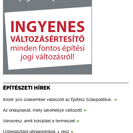
ÉPÍTÉSZETI HÍREK
Közel 300 szakember válaszolt az Építész Szakpolitikai…
Az óriásplakát, mely lakóhellyé változott
Városrész, amit körülölel a természet
Üzbegisztáni útinaplómból, 1. rész