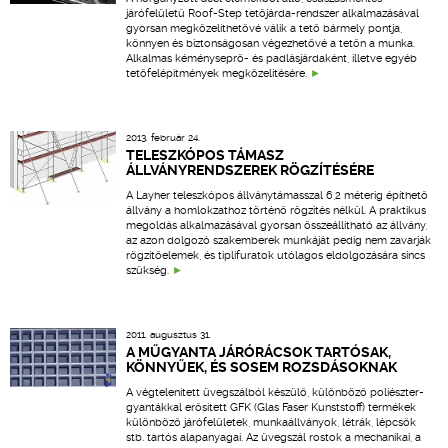
járófelületű Roof-Step tetőjárda-rendszer alkalmazásával
gyorsan megközelíthetővé válik a tető bármely pontja,
könnyen és biztonságosan végezhetővé a tetőn a munka.
Alkalmas kéményseprő- és padlásjárdaként, illetve egyéb
tetőfelépítmények megközelítésére.
2013. február 24.
TELESZKÓPOS TÁMASZ
ÁLLVÁNYRENDSZEREK RÖGZÍTÉSÉRE
A Layher teleszkópos állványtámasszal 6,2 méterig építhető
állvány a homlokzathoz történő rögzítés nélkül. A praktikus
megoldás alkalmazásával gyorsan összeállítható az állvány,
az azon dolgozó szakemberek munkáját pedig nem zavarják
rögzítőelemek, és tiplifuratok utólagos eldolgozására sincs
szükség.
2011. augusztus 31.
A MŰGYANTA JÁRÓRÁCSOK TARTÓSAK,
KÖNNYŰEK, ÉS SOSEM ROZSDÁSOKNAK
A végtelenített üvegszálból készülő, különböző poliészter-
gyantákkal erősített GFK (Glas Faser Kunststoff) termékek
különböző járófelületek, munkaállványok, létrák, lépcsők
stb. tartós alapanyagai. Az üvegszál rostok a mechanikai, a