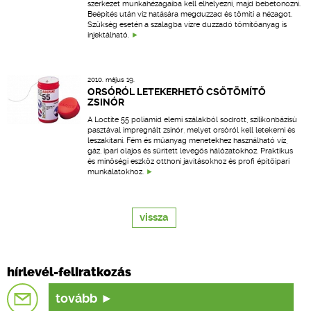
szerkezet munkahézagaiba kell elhelyezni, majd bebetonozni.
Beépítés után víz hatására megduzzad és tömíti a hézagot.
Szükség esetén a szalagba vízre duzzadó tömítőanyag is
injektálható.
2010. május 19.
ORSÓRÓL LETEKERHETŐ CSŐTÖMÍTŐ
ZSINÓR
A Loctite 55 poliamid elemi szálakból sodrott, szilikonbázisú
pasztával impregnált zsinór, melyet orsóról kell letekerni és
leszakítani. Fém és műanyag menetekhez használható víz,
gáz, ipari olajos és sűrített levegős hálózatokhoz. Praktikus
és minőségi eszköz otthoni javításokhoz és profi építőipari
munkálatokhoz.
vissza
hírlevél-feliratkozás
tovább