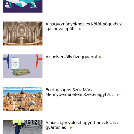
A hagyományokhoz és kötöttségekhez
igazodva épült…
Az univerzális üveggyapot
Boldogságos Szűz Mária
Mennybemenetele Székesegyház,…
A piaci igényekkel együtt növekszik a
gyártás és…