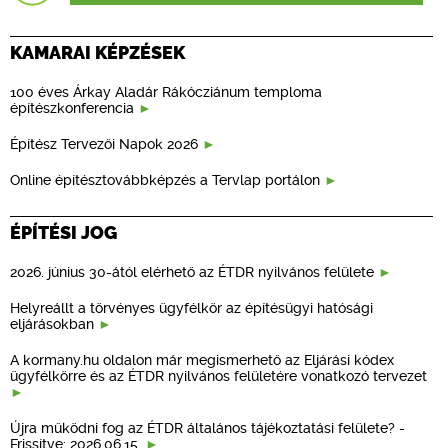
KAMARAI KÉPZÉSEK
100 éves Árkay Aladár Rákócziánum temploma
építészkonferencia
Építész Tervezői Napok 2026
Online építésztovábbképzés a Tervlap portálon
ÉPÍTÉSI JOG
2026. június 30-ától elérhető az ÉTDR nyilvános felülete
Helyreállt a törvényes ügyfélkör az építésügyi hatósági
eljárásokban
A kormany.hu oldalon már megismerhető az Eljárási kódex
ügyfélkörre és az ÉTDR nyilvános felületére vonatkozó tervezet
Újra működni fog az ÉTDR általános tájékoztatási felülete? -
Frissítve: 2026.06.15.