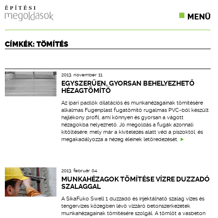
MENÜ
KONFERENCIÁK
CÍMKÉK: TÖMÍTÉS
SZAKLAPOK
2013. november 11.
CPR TERMÉKKIÍRÁS
EGYSZERŰEN, GYORSAN BEHELYEZHETŐ
HÉZAGTÖMÍTŐ
ÉPÍTÉSI JOG
Az ipari padlók dilatációs és munkahézagainak tömítésére
alkalmas Fugenplast fugatömítő rugalmas PVC-ből készült
hajlékony profil, ami könnyen és gyorsan a vágott
ONLINE KÉPZÉSEK
hézagokba helyezhető. Jó megoldás a fugák azonnali
kitöltésére, mely már a kivitelezés alatt véd a piszoktól, és
megakadályozza a hézeg éleinek letöredezését.
TERVEZÉSI SEGÉDLETEK
2013. február 04.
MUNKAHÉZAGOK TÖMÍTÉSE VÍZRE DUZZADÓ
SZALAGGAL
A SikaFuko Swell 1 duzzadó és injektálható szalag vizes és
tengervizes közegben lévő vízzáró betonszerkezetek
munkahézagainak tömítésére szolgál. A tömlőt a vasbeton