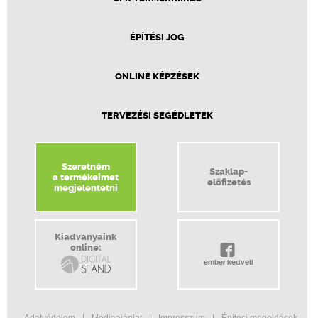
ÉPÍTÉSI JOG
ONLINE KÉPZÉSEK
TERVEZÉSI SEGÉDLETEK
Szeretném
Szaklap-
a termékeimet
előfizetés
megjelentetni
Kiadványaink
online:
ember kedveli
Adatvédelem
Médiaajánlat
Impresszum
Építési megoldások