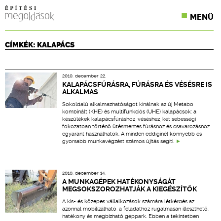
MENÜ
KONFERENCIÁK
CÍMKÉK: KALAPÁCS
SZAKLAPOK
2010. december 22.
CPR TERMÉKKIÍRÁS
KALAPÁCSFÚRÁSRA, FÚRÁSRA ÉS VÉSÉSRE IS
ALKALMAS
ÉPÍTÉSI JOG
Sokoldalú alkalmazhatóságot kínálnak az új Metabo
kombinált (KHE) és multifunkciós (UHE) kalapácsok: a
készülékek kalapácsfúráshoz, véséshez, két sebességi
ONLINE KÉPZÉSEK
fokozatban történő ütésmentes fúráshoz és csavarozáshoz
egyaránt használhatók. A minden eddiginél könnyebb és
gyorsabb munkavégzést számos újítás segíti.
TERVEZÉSI SEGÉDLETEK
2010. december 14.
A MUNKAGÉPEK HATÉKONYSÁGÁT
MEGSOKSZOROZHATJÁK A KIEGÉSZÍTŐK
A kis- és közepes vállalkozások számára létkérdés az
azonnal mobilizálható, a feladathoz rugalmasan illeszthető,
hatékony és megbízható géppark. Ebben a tekintetben