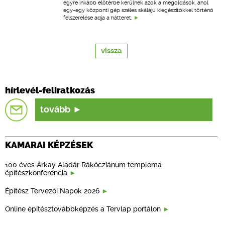
egyre inkább előtérbe kerülnek azok a megoldások, ahol
egy-egy központi gép széles skálájú kiegészítőkkel történő
felszerelése adja a hátteret.
vissza
hírlevél-feliratkozás
tovább
KAMARAI KÉPZÉSEK
100 éves Árkay Aladár Rákócziánum temploma
építészkonferencia
Építész Tervezői Napok 2026
Online építésztovábbképzés a Tervlap portálon