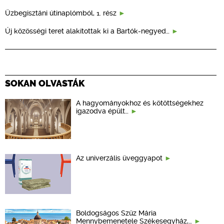
Üzbegisztáni útinaplómból, 1. rész
Új közösségi teret alakítottak ki a Bartók-negyed…
SOKAN OLVASTÁK
A hagyományokhoz és kötöttségekhez
igazodva épült…
Az univerzális üveggyapot
Boldogságos Szűz Mária
Mennybemenetele Székesegyház,…