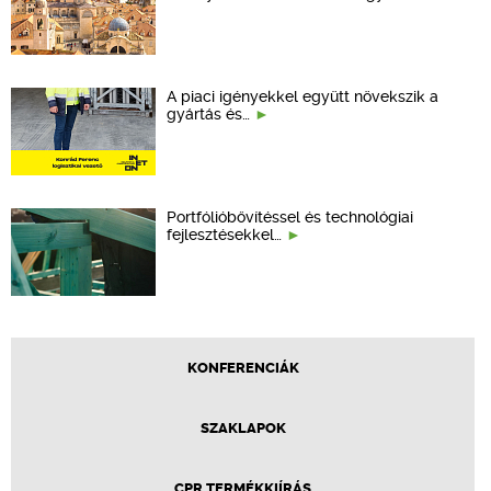
A piaci igényekkel együtt növekszik a
gyártás és…
Portfólióbővítéssel és technológiai
fejlesztésekkel…
KONFERENCIÁK
SZAKLAPOK
CPR TERMÉKKIÍRÁS