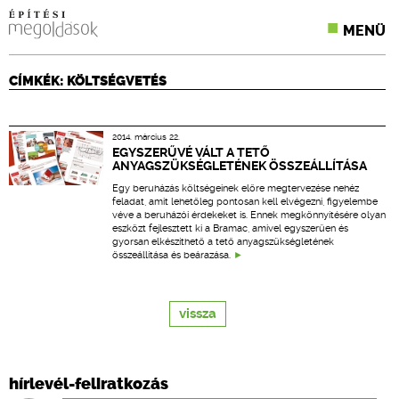
MENÜ
KONFERENCIÁK
CÍMKÉK: KÖLTSÉGVETÉS
SZAKLAPOK
2014. március 22.
CPR TERMÉKKIÍRÁS
EGYSZERŰVÉ VÁLT A TETŐ
ANYAGSZÜKSÉGLETÉNEK ÖSSZEÁLLÍTÁSA
ÉPÍTÉSI JOG
Egy beruházás költségeinek előre megtervezése nehéz
feladat, amit lehetőleg pontosan kell elvégezni, figyelembe
véve a beruházói érdekeket is. Ennek megkönnyítésére olyan
ONLINE KÉPZÉSEK
eszközt fejlesztett ki a Bramac, amivel egyszerűen és
gyorsan elkészíthető a tető anyagszükségletének
összeállítása és beárazása.
TERVEZÉSI SEGÉDLETEK
vissza
hírlevél-feliratkozás