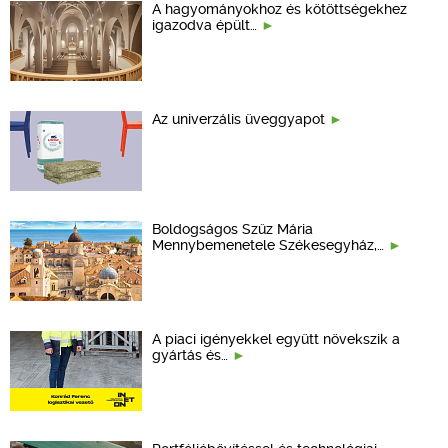
A hagyományokhoz és kötöttségekhez
igazodva épült…
Az univerzális üveggyapot
Boldogságos Szűz Mária
Mennybemenetele Székesegyház,…
A piaci igényekkel együtt növekszik a
gyártás és…