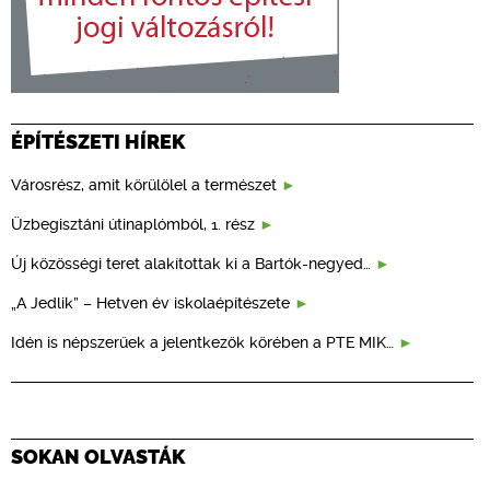
ÉPÍTÉSZETI HÍREK
Városrész, amit körülölel a természet
Üzbegisztáni útinaplómból, 1. rész
Új közösségi teret alakítottak ki a Bartók-negyed…
„A Jedlik” – Hetven év iskolaépítészete
Idén is népszerűek a jelentkezők körében a PTE MIK…
SOKAN OLVASTÁK