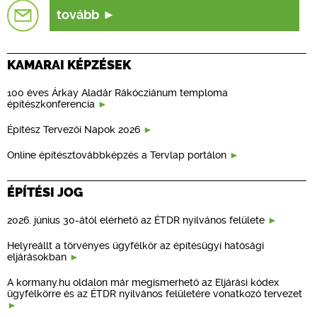
tovább
KAMARAI KÉPZÉSEK
100 éves Árkay Aladár Rákócziánum temploma
építészkonferencia
Építész Tervezői Napok 2026
Online építésztovábbképzés a Tervlap portálon
ÉPÍTÉSI JOG
2026. június 30-ától elérhető az ÉTDR nyilvános felülete
Helyreállt a törvényes ügyfélkör az építésügyi hatósági
eljárásokban
A kormany.hu oldalon már megismerhető az Eljárási kódex
ügyfélkörre és az ÉTDR nyilvános felületére vonatkozó tervezet