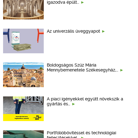
igazodva épült…
Az univerzális üveggyapot
Boldogságos Szűz Mária
Mennybemenetele Székesegyház,…
A piaci igényekkel együtt növekszik a
gyártás és…
Portfólióbővítéssel és technológiai
fejlesztésekkel…