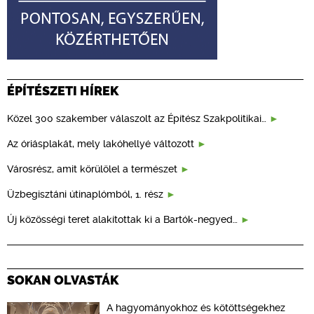
ÉPÍTÉSZETI HÍREK
Közel 300 szakember válaszolt az Építész Szakpolitikai…
Az óriásplakát, mely lakóhellyé változott
Városrész, amit körülölel a természet
Üzbegisztáni útinaplómból, 1. rész
Új közösségi teret alakítottak ki a Bartók-negyed…
SOKAN OLVASTÁK
A hagyományokhoz és kötöttségekhez