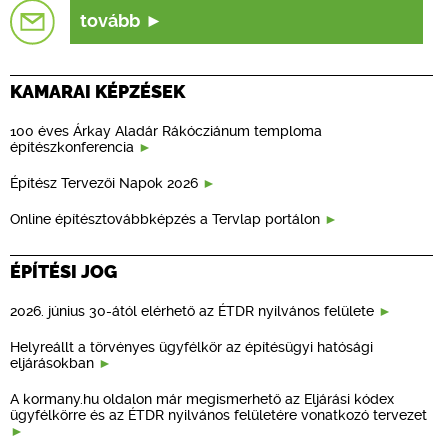
tovább
KAMARAI KÉPZÉSEK
100 éves Árkay Aladár Rákócziánum temploma
építészkonferencia
Építész Tervezői Napok 2026
Online építésztovábbképzés a Tervlap portálon
ÉPÍTÉSI JOG
2026. június 30-ától elérhető az ÉTDR nyilvános felülete
Helyreállt a törvényes ügyfélkör az építésügyi hatósági
eljárásokban
A kormany.hu oldalon már megismerhető az Eljárási kódex
ügyfélkörre és az ÉTDR nyilvános felületére vonatkozó tervezet