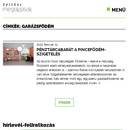
MENÜ
KONFERENCIÁK
CÍMKÉK: GARÁZSFÖDÉM
SZAKLAPOK
2023. február 21.
CPR TERMÉKKIÍRÁS
PÉNZTÁRCABARÁT A PINCEFÖDÉM-
SZIGETELÉS
ÉPÍTÉSI JOG
Az alulról hűlő helyiségek födéme – eleve a helyiség
földszint alatti elhelyezkedéséből, továbbá a használat
céljából eredően is – számos fizikai-környezeti tényezőnek ki
ONLINE KÉPZÉSEK
van téve. Szigetelésének lényegesen ellenállóbbnak és
öntartónak kell lennie, mint egy egyszerű padlásfödémé, ez
pedig speciálisabb anyagválasztást kíván.
TERVEZÉSI SEGÉDLETEK
vissza
hírlevél-feliratkozás