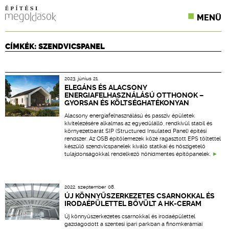
MENÜ
KONFERENCIÁK
CÍMKÉK: SZENDVICSPANEL
SZAKLAPOK
2023. június 21.
CPR TERMÉKKIÍRÁS
ELEGÁNS ÉS ALACSONY
ENERGIAFELHASZNÁLÁSÚ OTTHONOK –
GYORSAN ÉS KÖLTSÉGHATÉKONYAN
ÉPÍTÉSI JOG
Alacsony energiafelhasználású és passzív épületek
kivitelezésére alkalmas az egyedülálló, rendkívül stabil és
ONLINE KÉPZÉSEK
környezetbarát SIP (Structured Insulated Panel) építési
rendszer. Az OSB építőlemezek közé ragasztott EPS töltettel
készülő szendvicspanelek kiváló statikai és hőszigetelő
TERVEZÉSI SEGÉDLETEK
tulajdonságokkal rendelkező hőhídmentes építőpanelek.
2022. szeptember 08.
ÚJ KÖNNYŰSZERKEZETES CSARNOKKAL ÉS
IRODAÉPÜLETTEL BŐVÜLT A HK-CERAM
Új könnyűszerkezetes csarnokkal és irodaépülettel
gazdagodott a szentesi ipari parkban a finomkerámiai