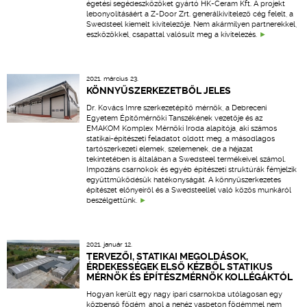
égetési segédeszközöket gyártó HK-Ceram Kft. A projekt
lebonyolításáért a Z-Door Zrt. generálkivitelező cég felelt, a
Swedsteel kiemelt kivitelezője. Nem akármilyen partnerekkel,
eszközökkel, csapattal valósult meg a kivitelezés.
2021. március 23.
KÖNNYŰSZERKEZETBŐL JELES
Dr. Kovács Imre szerkezetépítő mérnök, a Debreceni
Egyetem Építőmérnöki Tanszékének vezetője és az
EMAKOM Komplex Mérnöki Iroda alapítója, aki számos
statikai-építészeti feladatot oldott meg, a másodlagos
tartószerkezeti elemek, szelemenek, de a héjazat
tekintetében is általában a Swedsteel termékeivel számol.
Impozáns csarnokok és egyéb építészeti struktúrák fémjelzik
együttműködésük hatékonyságát. A könnyűszerkezetes
építészet előnyeiről és a Swedsteellel való közös munkáról
beszélgettünk.
2021. január 12.
TERVEZŐI, STATIKAI MEGOLDÁSOK,
ÉRDEKESSÉGEK ELSŐ KÉZBŐL STATIKUS
MÉRNÖK ÉS ÉPÍTÉSZMÉRNÖK KOLLÉGÁKTÓL
Hogyan került egy nagy ipari csarnokba utólagosan egy
közbenső födém, ahol a nehéz vasbeton födémmel nem