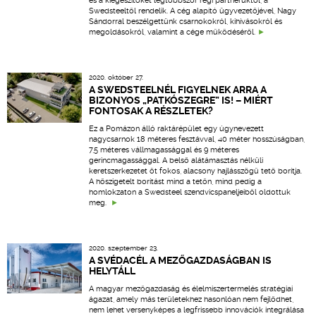
és a kiegészítőket legtöbbször régi partnerüktől, a
Swedsteeltől rendelik. A cég alapító ügyvezetőjével, Nagy
Sándorral beszélgettünk csarnokokról, kihívásokról és
megoldásokról, valamint a cége működéséről.
2020. október 27.
A SWEDSTEELNÉL FIGYELNEK ARRA A
BIZONYOS „PATKÓSZEGRE” IS! – MIÉRT
FONTOSAK A RÉSZLETEK?
Ez a Pomázon álló raktárépület egy úgynevezett
nagycsarnok 18 méteres fesztávval, 40 méter hosszúságban,
7,5 méteres vállmagassággal és 9 méteres
gerincmagassággal. A belső alátámasztás nélküli
keretszerkezetet öt fokos, alacsony hajlásszögű tető borítja.
A hőszigetelt borítást mind a tetőn, mind pedig a
homlokzaton a Swedsteel szendvicspaneljeiből oldottuk
meg.
2020. szeptember 23.
A SVÉDACÉL A MEZŐGAZDASÁGBAN IS
HELYTÁLL
A magyar mezőgazdaság és élelmiszertermelés stratégiai
ágazat, amely más területekhez hasonlóan nem fejlődhet,
nem lehet versenyképes a legfrissebb innovációk integrálása