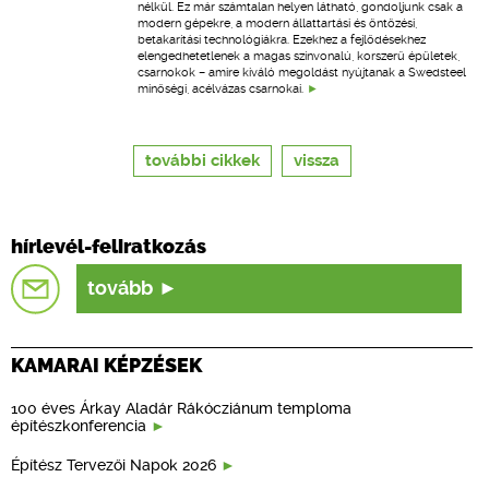
nélkül. Ez már számtalan helyen látható, gondoljunk csak a
modern gépekre, a modern állattartási és öntözési,
betakarítási technológiákra. Ezekhez a fejlődésekhez
elengedhetetlenek a magas színvonalú, korszerű épületek,
csarnokok – amire kiváló megoldást nyújtanak a Swedsteel
minőségi, acélvázas csarnokai.
további cikkek
vissza
hírlevél-feliratkozás
tovább
KAMARAI KÉPZÉSEK
100 éves Árkay Aladár Rákócziánum temploma
építészkonferencia
Építész Tervezői Napok 2026