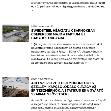
akarták terhelni a szerkezetet, továbbá miként csatlakozott
egy új ipari csarnok egy régi hagyományos gyárépülethez…
2020. november 30.
SWEDSTEEL HÉJAZATÚ CSARNOKBAN
CSEPEREDIK MAJD A FAKTUM ÚJ
BABABÚTORGYÁRA
1150 négyzetméteres könnyűszerkezetes acélcsarnokkal
bővítette gyártási kapacitását az ország piacvezető
bababútorgyártója, a Faktum Bútor Kft. Újszentivánon. A
beruházás részleteiről számolt be a családi vállalkozás
alapítójának fia, a cég kereskedelmi vezetője, Vas Máté, aki
az építőiparban is szerzett tapasztalatokat.
2020. november 11.
ACÉLSZERKEZETI CSOMÓPONTOK ÉS
SZELLEMI KAPCSOLÓDÁSOK, AVAGY AZ
ÉPÍTÉSZMÉRNÖK, A STATIKUS ÉS A GYÁRTÓ
SZAKMAI SZÖVETSÉGE
Az elmúlt harminc évben országszerte számos csarnok épült
a szegedi Top-Szerk Bt. tervei alapján, az elmúlt 5 évben
ezek közül több is a Swedsteel együttműködésben A