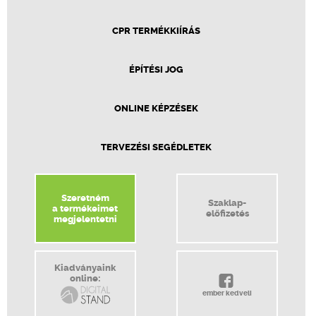
CPR TERMÉKKIÍRÁS
ÉPÍTÉSI JOG
ONLINE KÉPZÉSEK
TERVEZÉSI SEGÉDLETEK
Szeretném
Szaklap-
a termékeimet
előfizetés
megjelentetni
Kiadványaink
online:
ember kedveli