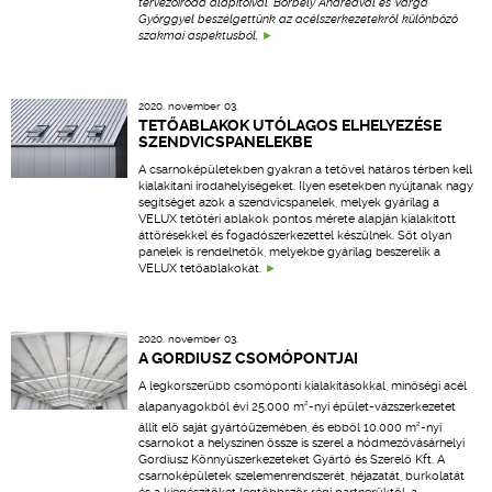
tervezőiroda alapítóival, Borbély Andreával és Varga
Györggyel beszélgettünk az acélszerkezetekről különböző
szakmai aspektusból.
2020. november 03.
TETŐABLAKOK UTÓLAGOS ELHELYEZÉSE
SZENDVICSPANELEKBE
A csarnoképületekben gyakran a tetővel határos térben kell
kialakítani irodahelyiségeket. Ilyen esetekben nyújtanak nagy
segítséget azok a szendvicspanelek, melyek gyárilag a
VELUX tetőtéri ablakok pontos mérete alapján kialakított
áttörésekkel és fogadószerkezettel készülnek. Sőt olyan
panelek is rendelhetők, melyekbe gyárilag beszerelik a
VELUX tetőablakokat.
2020. november 03.
A GORDIUSZ CSOMÓPONTJAI
A legkorszerűbb csomóponti kialakításokkal, minőségi acél
2
alapanyagokból évi 25.000 m
-nyi épület-vázszerkezetet
2
állít elő saját gyártóüzemében, és ebből 10.000 m
-nyi
csarnokot a helyszínen össze is szerel a hódmezővásárhelyi
Gordiusz Könnyűszerkezeteket Gyártó és Szerelő Kft. A
csarnoképületek szelemenrendszerét, héjazatát, burkolatát