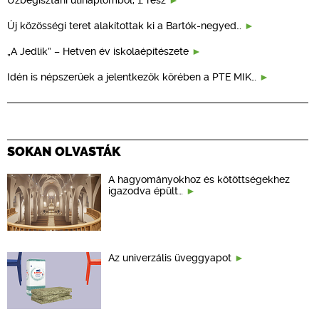
Új közösségi teret alakítottak ki a Bartók-negyed…
„A Jedlik” – Hetven év iskolaépítészete
Idén is népszerűek a jelentkezők körében a PTE MIK…
SOKAN OLVASTÁK
A hagyományokhoz és kötöttségekhez
igazodva épült…
Az univerzális üveggyapot