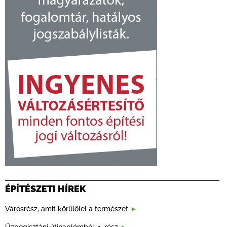
ÉPÍTÉSZETI HÍREK
Városrész, amit körülölel a természet
Üzbegisztáni útinaplómból, 1. rész